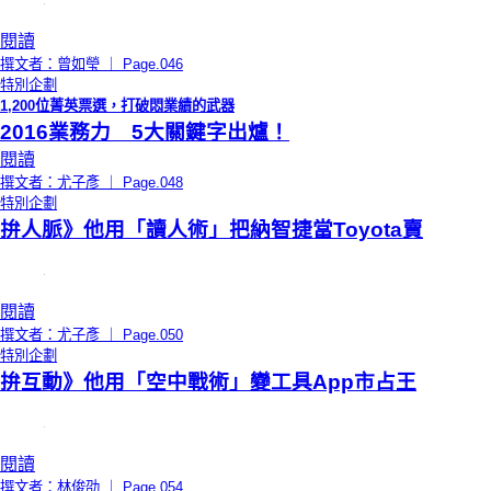
閱讀
撰文者：曾如瑩 ｜ Page.046
特別企劃
1,200位菁英票選，打破悶業績的武器
2016業務力 5大關鍵字出爐！
閱讀
撰文者：尤子彥 ｜ Page.048
特別企劃
拚人脈》他用「讀人術」把納智捷當Toyota賣
閱讀
撰文者：尤子彥 ｜ Page.050
特別企劃
拚互動》他用「空中戰術」變工具App市占王
閱讀
撰文者：林俊劭 ｜ Page.054