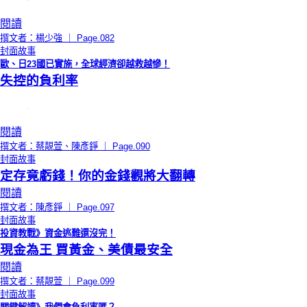
閱讀
撰文者：楊少強 ｜ Page.082
封面故事
歐、日23國已實施，全球經濟卻越救越慘！
失控的負利率
閱讀
撰文者：蔡靚萱、陳彥錚 ｜ Page.090
封面故事
定存竟虧錢！你的金錢觀將大翻轉
閱讀
撰文者：陳彥錚 ｜ Page.097
封面故事
投資教戰》資金逃難還沒完！
現金為王 買黃金、美債最安全
閱讀
撰文者：蔡靚萱 ｜ Page.099
封面故事