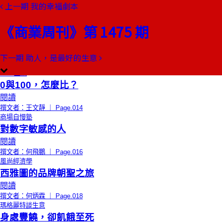
上一期
我的幸福劇本
本期目錄
預覽文章
《商業周刊》第 1475 期
限時免費
總編輯的話
臥地延命
閱讀
下一期
助人，是最好的生意
撰文者：郭奕伶 ｜ Page.012
CEO上線
0與100，怎麼比？
閱讀
撰文者：王文靜 ｜ Page.014
商場自慢塾
對數字敏感的人
閱讀
撰文者：何飛鵬 ｜ Page.016
風尚經濟學
西雅圖的品牌朝聖之旅
閱讀
撰文者：何炳霖 ｜ Page.018
瑪格麗特談生意
身處豐饒，卻飢餓至死