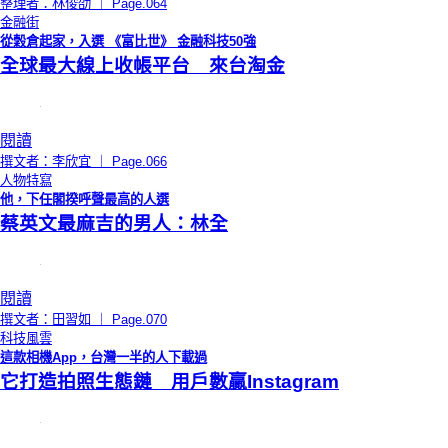
整理者：林俊劭 ｜ Page.064
金融街
從穀倉起家，入選 《富比世》 金融科技50強
全球最大線上收帳平台 來台淘金
閱讀
撰文者：李欣宜 ｜ Page.066
人物特寫
他，下任閣揆呼聲最高的人選
蔡英文最麻吉的男人：林全
閱讀
撰文者：田習如 ｜ Page.070
科技風雲
這款相機App，台灣一半的人下載過
它打造拍照生態鏈 用戶數贏Instagram