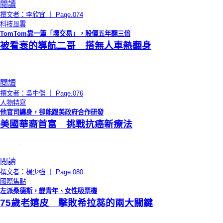
閱讀
撰文者：李欣宜 ｜ Page.074
科技風雲
TomTom靠一筆「壞交易」，股價五年翻三倍
被看衰的導航二哥 搭無人車熱翻身
閱讀
撰文者：吳中傑 ｜ Page.076
人物特寫
他官司纏身，卻能跟美政府合作研發
美國華裔首富 挑戰抗癌新療法
閱讀
撰文者：楊少強 ｜ Page.080
國際焦點
左派桑德斯，變青年、女性吸票機
75歲老嬉皮 擊敗希拉蕊的兩大關鍵