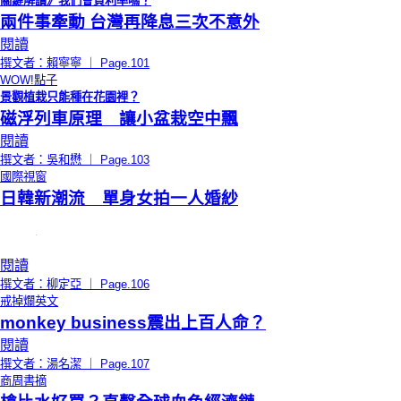
關鍵解讀》我們會負利率嗎？
兩件事牽動 台灣再降息三次不意外
閱讀
撰文者：賴寧寧 ｜ Page.101
WOW!點子
景觀植栽只能種在花園裡？
磁浮列車原理 讓小盆栽空中飄
閱讀
撰文者：吳和懋 ｜ Page.103
國際視窗
日韓新潮流 單身女拍一人婚紗
閱讀
撰文者：柳定亞 ｜ Page.106
戒掉爛英文
monkey business震出上百人命？
閱讀
撰文者：湯名潔 ｜ Page.107
商周書摘