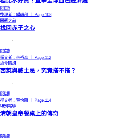
槍比水好買？直擊全球血色經濟鏈
閱讀
整理者：編輯部 ｜ Page.108
開瓶之前
找回赤子之心
閱讀
撰文者：林裕森 ｜ Page.112
旅食隨想
西菜與威士忌，究竟搭不搭？
閱讀
撰文者：葉怡蘭 ｜ Page.114
特別報導
清朝皇帝餐桌上的傳奇
閱讀