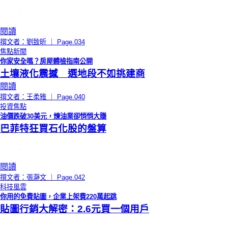
閱讀
撰文者：劉致昕 ｜ Page.034
焦點新聞
你家安全嗎？房屋體檢指南公開
土壤液化震撼 選地段不如挑建商
閱讀
撰文者：王柔雅 ｜ Page.040
投資焦點
油價跌破30美元，煉油業卻悄悄大賺
巴菲特狂買石化股的盤算
閱讀
撰文者：張瀞文 ｜ Page.042
科技風雲
你用的免費貼圖，企業上架費220萬起跳
貼圖行銷大解密：2.6元買一個用戶