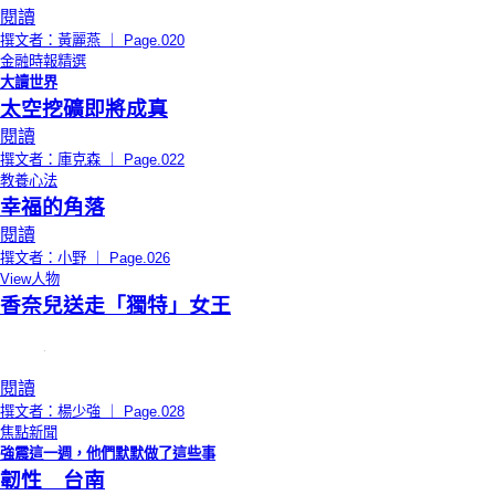
閱讀
撰文者：黃麗燕 ｜ Page.020
金融時報精選
大讀世界
太空挖礦即將成真
閱讀
撰文者：庫克森 ｜ Page.022
教養心法
幸福的角落
閱讀
撰文者：小野 ｜ Page.026
View人物
香奈兒送走「獨特」女王
閱讀
撰文者：楊少強 ｜ Page.028
焦點新聞
強震這一週，他們默默做了這些事
韌性 台南