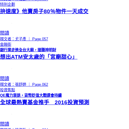
特別企劃
拚速度》他賣房子80％物件一天成交
閱讀
撰文者：尤子彥 ｜ Page.057
金融街
銀行業走進全台大廟，搶賺神明財
想出ATM安太歲的「宮廟甜心」
閱讀
撰文者：張舒婷 ｜ Page.062
投資焦點
QE魔力衰退，貨幣貶值大戰還會持續
全球最熱賣基金推手 2016投資預測
閱讀