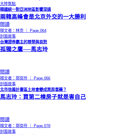
大陸焦點
韓國統一對亞洲地區影響深遠
兩韓高峰會是北京外交的一大勝利
閱讀
撰文者：林克 ｜ Page.064
封面故事
台灣證券霸主的尊榮與哀愁
孤獨之鷹──馬志玲
閱讀
撰文者：郭奕伶 ｜ Page.066
封面故事
北市信義計畫區土地會變成票房毒藥？
馬志玲：買第二棟房子就是害自己
閱讀
撰文者：郭奕伶 ｜ Page.078
封面故事