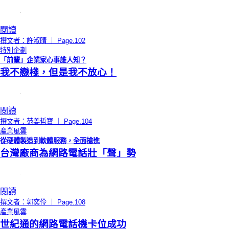
閱讀
撰文者：許淑晴 ｜ Page.102
特別企劃
「前輩」企業家心事誰人知？
我不戀棧，但是我不放心！
閱讀
撰文者：范姜哲寶 ｜ Page.104
產業風雲
從硬體製造到軟體服務，全面搶進
台灣廠商為網路電話壯「聲」勢
閱讀
撰文者：郭奕伶 ｜ Page.108
產業風雲
世紀通的網路電話機卡位成功