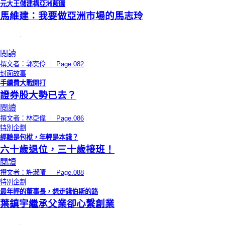
元大王儲建構亞洲藍圖
馬維建：我要做亞洲市場的馬志玲
閱讀
撰文者：郭奕伶 ｜ Page.082
封面故事
手續費大戰開打
證券股大勢已去？
閱讀
撰文者：林亞偉 ｜ Page.086
特別企劃
經驗是包袱，年輕是本錢？
六十歲退位，三十歲接班！
閱讀
撰文者：許淑晴 ｜ Page.088
特別企劃
最年輕的董事長，想走錢伯斯的路
葉鎮宇繼承父業卻心繫創業