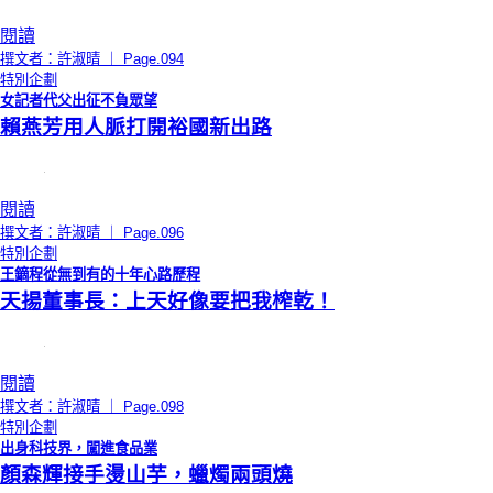
閱讀
撰文者：許淑晴 ｜ Page.094
特別企劃
女記者代父出征不負眾望
賴燕芳用人脈打開裕國新出路
閱讀
撰文者：許淑晴 ｜ Page.096
特別企劃
王鏑程從無到有的十年心路歷程
天揚董事長：上天好像要把我榨乾！
閱讀
撰文者：許淑晴 ｜ Page.098
特別企劃
出身科技界，闖進食品業
顏森輝接手燙山芋，蠟燭兩頭燒