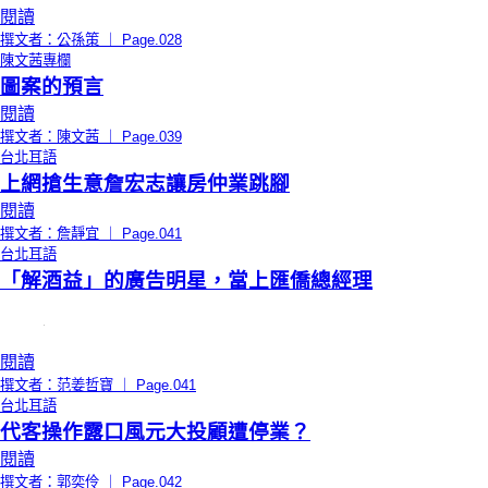
閱讀
撰文者：公孫策 ｜ Page.028
陳文茜專欄
圖案的預言
閱讀
撰文者：陳文茜 ｜ Page.039
台北耳語
上網搶生意詹宏志讓房仲業跳腳
閱讀
撰文者：詹靜宜 ｜ Page.041
台北耳語
「解酒益」的廣告明星，當上匯僑總經理
閱讀
撰文者：范姜哲寶 ｜ Page.041
台北耳語
代客操作露口風元大投顧遭停業？
閱讀
撰文者：郭奕伶 ｜ Page.042