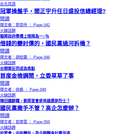
台北耳語
冠軍操盤手，閻正宇升任日盛投信總經理?
閱讀
撰文者：郭奕伶 ｜ Page.042
火線話題
擬將政府舉債上限降為一○％
借錢的變討債的，國民黨過河拆橋？
閱讀
撰文者：胡桂蘭 ｜ Page.046
火線話題
台開案反而成為焦點
首度金檢調閱，立委草草了事
閱讀
撰文者：徐痕 ｜ Page.048
火線話題
陳田圃辭職，劉燕堂會是英雄還是烈士？
國民黨撒手不管？高企怎麼辦？
閱讀
撰文者：官南雲 ｜ Page.050
火線話題
投管會、中投變卦，高企銀翻身計畫泡湯