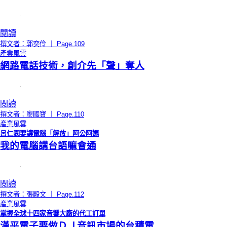
閱讀
撰文者：郭奕伶 ｜ Page.109
產業風雲
網路電話技術，創介先「聲」奪人
閱讀
撰文者：廖國寶 ｜ Page.110
產業風雲
呂仁園要讓電腦「解放」阿公阿媽
我的電腦講台語嘛會通
閱讀
撰文者：張殿文 ｜ Page.112
產業風雲
掌握全球十四家音響大廠的代工訂單
漢平電子要做ＤＪ音訊市場的台積電