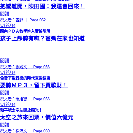
抱憾離開，陳田圃：我還會回來！
閱讀
撰文者：吉野 ｜ Page.052
火線話題
國內ＰＤＡ教學進入實驗階段
孩子上課聽有嘸？爸媽在家也知道
閱讀
撰文者：張殿文 ｜ Page.056
火線話題
免費下載音樂的時代宣告結束
要聽ＭＰ３，留下買歌財！
閱讀
撰文者：蕭旭智 ｜ Page.058
火線話題
和平號太空站開放觀光！
太空之旅來回票，價值六億元
閱讀
撰文者：楊沛文 ｜ Page.060