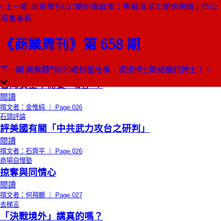
上一期
商業周刊657期封面故事：馬桶清潔工變成美國上市公
本期目錄
司董事長
預覽文章
限時免費
編者的話
《商業周刊》第 658 期
新強人時代
閱讀
撰文者：羅惠萍 ｜ Page.024
下一期
商業周刊659期封面故事：資訊博士敗給通訊博士！
創辦人聊天室
台灣安全不需要「網」！
閱讀
撰文者：金惟純 ｜ Page.026
石頭評論
評美國有關「中共武力攻台之研判」
閱讀
撰文者：石齊平 ｜ Page.026
商場自慢塾
掠奪與同情心
閱讀
撰文者：何飛鵬 ｜ Page.027
去梯言
「決戰境外」講真的嗎？