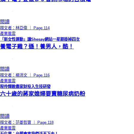
閱讀
撰文者：林亞偉 ｜ Page.114
產業風雲
「新女性運動」讓Shesay網站一星期掛掉四次
養電子雞？遜！養男人，酷！
閱讀
撰文者：楊沛文 ｜ Page.116
產業風雲
程伶輝散盡家財投入生技研發
六十歲的蔣家媳婦要賣糖尿病奶粉
閱讀
撰文者：范姜哲寶 ｜ Page.118
產業風雲
石化業：台塑會害我們活不下去！