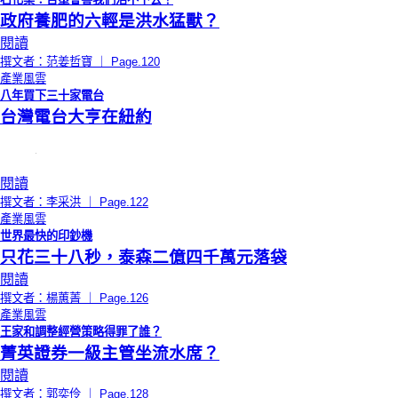
政府養肥的六輕是洪水猛獸？
閱讀
撰文者：范姜哲寶 ｜ Page.120
產業風雲
八年買下三十家電台
台灣電台大亨在紐約
閱讀
撰文者：李采洪 ｜ Page.122
產業風雲
世界最快的印鈔機
只花三十八秒，泰森二億四千萬元落袋
閱讀
撰文者：楊蕙菁 ｜ Page.126
產業風雲
王家和調整經營策略得罪了誰？
菁英證券一級主管坐流水席？
閱讀
撰文者：郭奕伶 ｜ Page.128