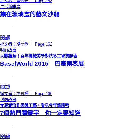
撰文者：盧怡安 ｜ Page.158
生活新鮮事
鑲在玻璃盒的藝文沙龍
閱讀
撰文者：駱亭伶 ｜ Page.162
封面故事
大戰將至！百年機械美學對抗多工智慧腕表
BaselWorld 2015 巴塞爾表展
閱讀
撰文者：林青樺 ｜ Page.166
封面故事
女表潮流到表盤工藝，看見今年新趨勢
7個熱門關鍵字 你一定要知道
閱讀