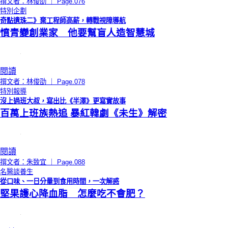
撰文者：林俊劭 ｜ Page.076
特別企劃
奇點遺珠二》棄工程師高薪，轉戰視障導航
憤青變創業家 他要幫盲人造智慧城
閱讀
撰文者：林俊劭 ｜ Page.078
特別報導
沒上過班大叔，寫出比《半澤》更寫實故事
百萬上班族熱追 暴紅韓劇《未生》解密
閱讀
撰文者：朱致宜 ｜ Page.088
名醫談養生
從口味、一日分量到食用時間，一次解惑
堅果護心降血脂 怎麼吃不會肥？