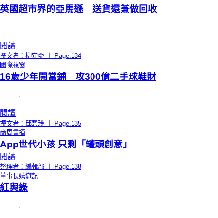
英國超市界的亞馬遜 送貨還兼做回收
閱讀
撰文者：柳定亞 ｜ Page.134
國際視窗
16歲少年開當鋪 攻300億二手球鞋財
閱讀
撰文者：邱碧玲 ｜ Page.135
商周書摘
App世代小孩 只剩「罐頭創意」
閱讀
整理者：編輯部 ｜ Page.138
董事長嬉遊記
紅與綠