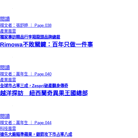
閱讀
撰文者：張舒婷 ｜ Page.038
產業風雲
獨家專訪精品行李箱龍頭品牌總裁
Rimowa不敗關鍵：百年只做一件事
閱讀
撰文者：萬年生 ｜ Page.040
產業風雲
全球市占率三成，Zespri破產翻身傳奇
越洋探訪 紐西蘭奇異果王國總部
閱讀
撰文者：萬年生 ｜ Page.044
科技風雲
搶先大廠瞄準蘋果，銀箭攻下市占率八成