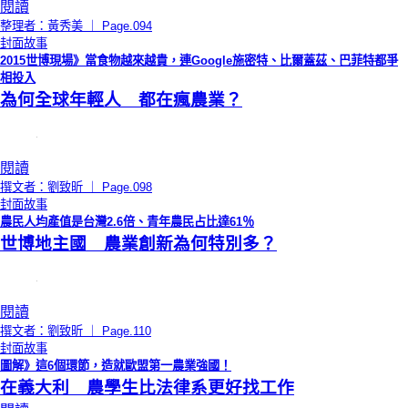
閱讀
整理者：黃秀美 ｜ Page.094
封面故事
2015世博現場》當食物越來越貴，連Google施密特、比爾蓋茲、巴菲特都爭
相投入
為何全球年輕人 都在瘋農業？
閱讀
撰文者：劉致昕 ｜ Page.098
封面故事
農民人均產值是台灣2.6倍、青年農民占比達61％
世博地主國 農業創新為何特別多？
閱讀
撰文者：劉致昕 ｜ Page.110
封面故事
圖解》這6個環節，造就歐盟第一農業強國！
在義大利 農學生比法律系更好找工作