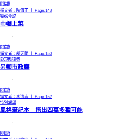
閱讀
撰文者：陶傳正 ｜ Page.148
饕姊食記
巾幗上菜
閱讀
撰文者：胡天蘭 ｜ Page.150
發現酷建築
另類市政廳
閱讀
撰文者：李清志 ｜ Page.152
特別報導
風格筆記本 搭出四萬多種可能
閱讀