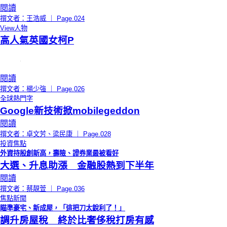
閱讀
撰文者：王浩威 ｜ Page.024
View人物
高人氣英國女柯P
閱讀
撰文者：楊少強 ｜ Page.026
全球熱門字
Google新技術掀mobilegeddon
閱讀
撰文者：卓文芳、梁民康 ｜ Page.028
投資焦點
外資持股創新高，壽險、證券業最被看好
大選、升息助漲 金融股熱到下半年
閱讀
撰文者：蔡靚萱 ｜ Page.036
焦點新聞
瞄準豪宅、新成屋，「這把刀太銳利了！」
調升房屋稅 終於比奢侈稅打房有感