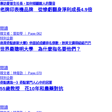
專訪愛普生社長，如何傾聽敵人的聲音
老牌印表機品牌 從慘虧翻身淨利成長4.9倍
閱讀
撰文者：曾如瑩 ｜ Page.062
特別企劃
商周奇點創新大賽》他面試成績排名倒數，她英文講得結結巴巴
世界最聰明大學 為什麼指名要他們？
閱讀
撰文者：林俊劭 ｜ Page.070
特別企劃
奇點遺珠一》奇點掌門人心中的冠軍
55歲教授 花10年和農藥對抗
閱讀