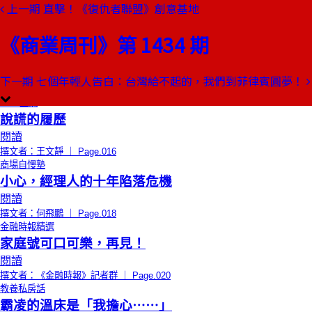
上一期
直擊！《復仇者聯盟》創意基地
本期目錄
預覽文章
《商業周刊》第 1434 期
限時免費
總編輯的話
從義大利帶回來的美麗新世界
閱讀
下一期
七個年輕人告白：台灣給不起的，我們到菲律賓圓夢！
撰文者：郭弈伶 ｜ Page.014
CEO上線
說謊的履歷
閱讀
撰文者：王文靜 ｜ Page.016
商場自慢塾
小心，經理人的十年陷落危機
閱讀
撰文者：何飛鵬 ｜ Page.018
金融時報精選
家庭號可口可樂，再見！
閱讀
撰文者：《金融時報》記者群 ｜ Page.020
教養私房話
霸凌的溫床是「我擔心⋯⋯」