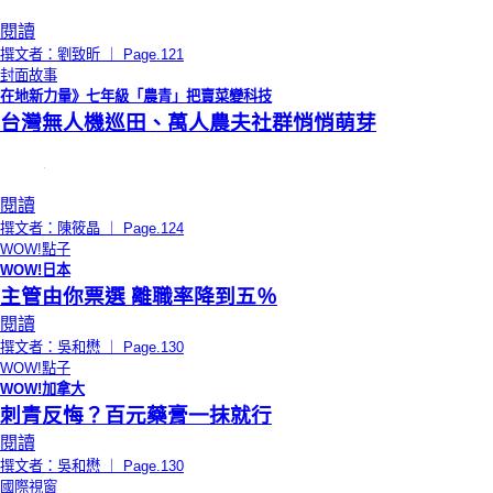
閱讀
撰文者：劉致昕 ｜ Page.121
封面故事
在地新力量》七年級「農青」把賣菜變科技
台灣無人機巡田、萬人農夫社群悄悄萌芽
閱讀
撰文者：陳筱晶 ｜ Page.124
WOW!點子
WOW!日本
主管由你票選 離職率降到五％
閱讀
撰文者：吳和懋 ｜ Page.130
WOW!點子
WOW!加拿大
刺青反悔？百元藥膏一抹就行
閱讀
撰文者：吳和懋 ｜ Page.130
國際視窗