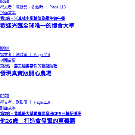
閱讀
撰文者：陳筱晶、劉致昕 ｜ Page.113
封面故事
第1站‧米其林主廚輪值為學生做午餐
歡迎光臨全球唯一的慢食大學
閱讀
撰文者：劉致昕 ｜ Page.114
封面故事
第2站‧農夫臉書當你的種菜助教
發現真實版開心農場
閱讀
撰文者：劉致昕 ｜ Page.119
封面故事
第3站‧北義最大草莓農開發出GPS三輪配送車
他26歲 打造會發電的草莓園