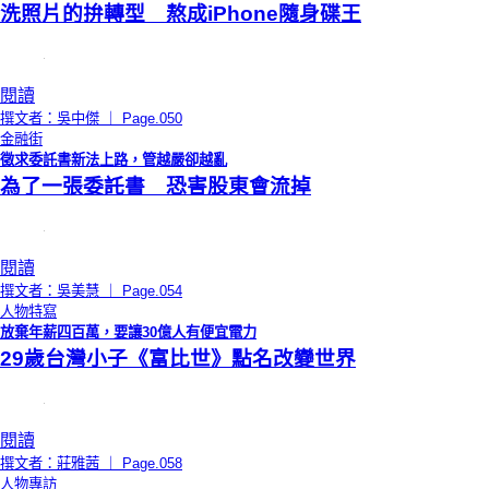
洗照片的拚轉型 熬成iPhone隨身碟王
閱讀
撰文者：吳中傑 ｜ Page.050
金融街
徵求委託書新法上路，管越嚴卻越亂
為了一張委託書 恐害股東會流掉
閱讀
撰文者：吳美慧 ｜ Page.054
人物特寫
放棄年薪四百萬，要讓30億人有便宜電力
29歲台灣小子《富比世》點名改變世界
閱讀
撰文者：莊雅茜 ｜ Page.058
人物專訪