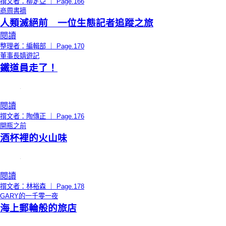
撰文者：柳定亞 ｜ Page.166
商周書摘
人類滅絕前 一位生態記者追蹤之旅
閱讀
整理者：編輯部 ｜ Page.170
董事長嬉遊記
鐵道員走了！
閱讀
撰文者：陶傳正 ｜ Page.176
開瓶之前
酒杯裡的火山味
閱讀
撰文者：林裕森 ｜ Page.178
GARY的一千零一夜
海上郵輪般的旅店