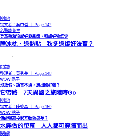
閱讀
撰文者：吳中傑 ｜ Page.142
名醫談養生
登革熱和流感好發季節，照護好物鑑定
睡冰枕、退熱貼 秋冬退燒好法寶？
閱讀
整理者：黃秀美 ｜ Page.148
WOW!點子
沒放假、語言不通，想出國好難？
它帶路 7天異國之旅隨時Go
閱讀
撰文者：陳筱晶 ｜ Page.159
WOW!點子
傳統螢幕投影互動效果差？
水霧做的螢幕 人人都可穿牆而出
閱讀