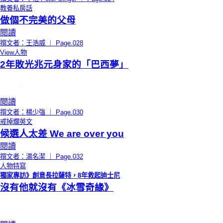
教養私房話
做個不完美的父母
閱讀
撰文者：王浩威 ｜ Page.028
View人物
2年敗光兆元身家的「巴西夢」
閱讀
撰文者：楊少強 ｜ Page.030
戒掉爛英文
候選人太差 We are over you
閱讀
撰文者：湯名潔 ｜ Page.032
人物特寫
獨家專訪》創意長拉薩特，8年救起迪士尼
沒有他就沒有《冰雪奇緣》