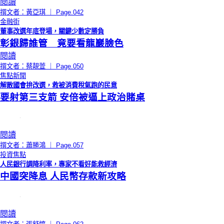
閱讀
撰文者：黃亞琪 ｜ Page.042
金融街
董事改選年底登場，關鍵少數定勝負
彰銀歸誰管 竟要看龍巖臉色
閱讀
撰文者：蔡靚萱 ｜ Page.050
焦點新聞
解散國會拚改選，救被消費稅氣跑的民意
要射第三支箭 安倍被逼上政治賭桌
閱讀
撰文者：蕭勝鴻 ｜ Page.057
投資焦點
人民銀行調降利率，專家不看好能救經濟
中國突降息 人民幣存款新攻略
閱讀