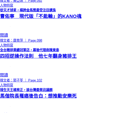
撰文者：黃亞琪 ｜ Page.092
人物特寫
從天才球星，橫跨金馬獎最受注目遺珠
曹佑寧 現代版「不能輸」的KANO魂
閱讀
撰文者：康育萍 ｜ Page.098
人物特寫
全台豬排業績冠軍店，幕後代理商陳東泰
四招逆操作法則 他七年翻身豬排王
閱讀
撰文者：郭子苓 ｜ Page.102
人物特寫
接生天王楊育正，談台灣最禁忌議題
馬偕院長罹癌後告白：想推動安樂死