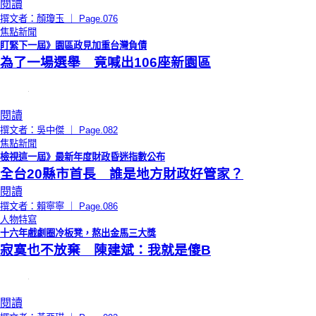
閱讀
撰文者：顏瓊玉 ｜ Page.076
焦點新聞
盯緊下一屆》園區政見加重台灣負債
為了一場選舉 竟喊出106座新園區
閱讀
撰文者：吳中傑 ｜ Page.082
焦點新聞
檢視這一屆》最新年度財政昏迷指數公布
全台20縣市首長 誰是地方財政好管家？
閱讀
撰文者：賴寧寧 ｜ Page.086
人物特寫
十六年戲劇圈冷板凳，熬出金馬三大獎
寂寞也不放棄 陳建斌：我就是傻B
閱讀