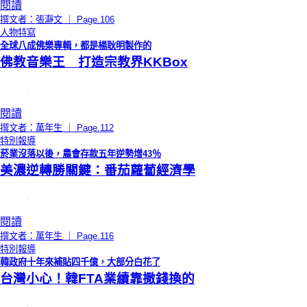
閱讀
撰文者：張瀞文 ｜ Page.106
人物特寫
全球八成佛樂專輯，都是楊耿明製作的
佛教音樂王 打造宗教界KKBox
閱讀
撰文者：萬年生 ｜ Page.112
特別報導
菸業沒落以後，農會存款五年逆勢增43％
美濃逆轉勝關鍵：番茄蘿蔔經濟學
閱讀
撰文者：萬年生 ｜ Page.116
特別報導
韓政府十年來補貼四千億，大部分白花了
台灣小心！韓FTA業績靠撒錢換的