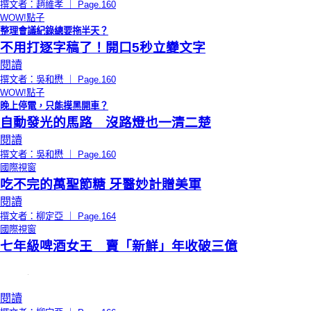
撰文者：趙維孝 ｜ Page.160
WOW!點子
整理會議紀錄總要拖半天？
不用打逐字稿了！開口5秒立變文字
閱讀
撰文者：吳和懋 ｜ Page.160
WOW!點子
晚上停電，只能摸黑開車？
自動發光的馬路 沒路燈也一清二楚
閱讀
撰文者：吳和懋 ｜ Page.160
國際視窗
吃不完的萬聖節糖 牙醫妙計贈美軍
閱讀
撰文者：柳定亞 ｜ Page.164
國際視窗
七年級啤酒女王 賣「新鮮」年收破三億
閱讀