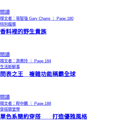
閱讀
撰文者：張智強 Gary Chang ｜ Page.180
特別報導
香料裡的野生貴族
閱讀
撰文者：游惠玲 ｜ Page.184
生活新鮮事
問表之王 複雜功能稱霸全球
閱讀
撰文者：程中鵬 ｜ Page.188
穿搭隨堂學
單色系簡約穿搭 打造優雅風格