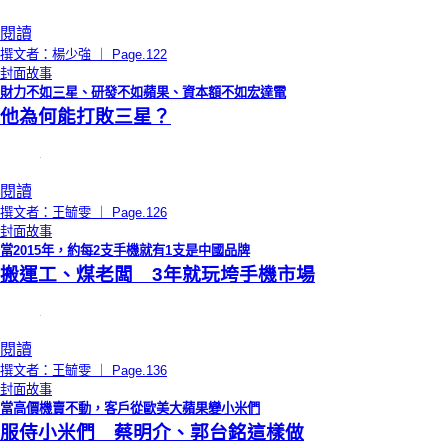
閱讀
撰文者：楊少強 ｜ Page.122
封面故事
財力不如三星、研發不如蘋果、資本額不如宏達電
他為何能打敗三星？
閱讀
撰文者：王毓雯 ｜ Page.126
封面故事
當2015年，約每2支手機就有1支是中國品牌
搬運工、煤老闆 3年就玩垮手機市場
閱讀
撰文者：王毓雯 ｜ Page.136
封面故事
當高價機賣不動，客戶從歐美大蘋果變小米們
服侍小米們 蔡明介、郭台銘這樣做