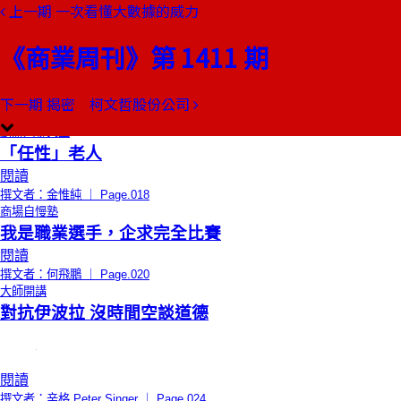
上一期
一次看懂大數據的威力
本期目錄
預覽文章
《商業周刊》第 1411 期
限時免費
編者的話
唯有怕死，才能不死
閱讀
下一期
揭密 柯文哲股份公司
撰文者：張毅君 ｜ Page.016
創辦人聊天室
「任性」老人
閱讀
撰文者：金惟純 ｜ Page.018
商場自慢塾
我是職業選手，企求完全比賽
閱讀
撰文者：何飛鵬 ｜ Page.020
大師開講
對抗伊波拉 沒時間空談道德
閱讀
撰文者：辛格 Peter Singer ｜ Page.024