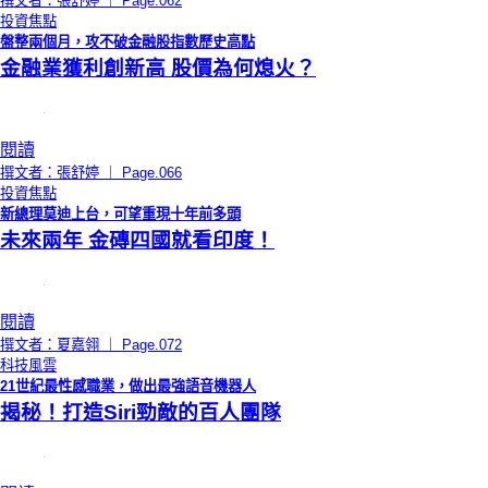
撰文者：張舒婷 ｜ Page.062
投資焦點
盤整兩個月，攻不破金融股指數歷史高點
金融業獲利創新高 股價為何熄火？
閱讀
撰文者：張舒婷 ｜ Page.066
投資焦點
新總理莫迪上台，可望重現十年前多頭
未來兩年 金磚四國就看印度！
閱讀
撰文者：夏嘉翎 ｜ Page.072
科技風雲
21世紀最性感職業，做出最強語音機器人
揭秘！打造Siri勁敵的百人團隊