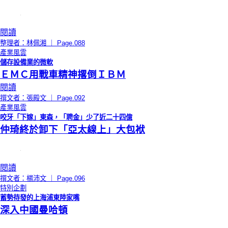
閱讀
整理者：林佩湘 ｜ Page.088
產業風雲
儲存設備業的微軟
ＥＭＣ用戰車精神撂倒ＩＢＭ
閱讀
撰文者：張殿文 ｜ Page.092
產業風雲
咬牙「下嫁」東森，「聘金」少了近二十四億
仲琦終於卸下「亞太線上」大包袱
閱讀
撰文者：楊沛文 ｜ Page.096
特別企劃
蓄勢待發的上海浦東陸家嘴
深入中國曼哈頓