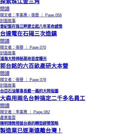
探索珠江金三角
閱讀
撰文者：李美惠，張譽 ｜ Page.058
封面故事
曾紀堅在珠江畔建立起八年革命感情
台達電在石碣三次造鎮
閱讀
撰文者：張譽 ｜ Page.070
封面故事
鴻海大陸神秘基地首度曝光
郭台銘的六百畝產研大本營
閱讀
撰文者：張譽 ｜ Page.078
封面故事
台亞石油董事長戴一義的大陸版圖
大森用兩名台幹搞定二千多名員工
閱讀
撰文者：李美惠 ｜ Page.082
產業風雲
陳明璋教授談台商的轉型經營策略
製造業已逐漸遠離台灣！