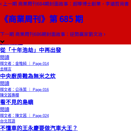
上一期
商業周刊684期封面故事：超導博士創業，李遠哲背書
本期目錄
預覽文章
《商業周刊》第 685 期
限時免費
總編輯的話
珠江十年，一部台商史
閱讀
下一期
商業周刊686期封面故事：逆勢贏家劉文治
撰文者：王文靜 ｜ Page.008
創辦人聊天室
從「十年浩劫」中再出發
閱讀
撰文者：金惟純 ｜ Page.014
去梯言
中央廚房難為無米之炊
閱讀
撰文者：公孫策 ｜ Page.016
陳文茜專欄
看不見的島嶼
閱讀
撰文者：陳文茜 ｜ Page.024
台北耳語
不懂車的王永慶要做汽車大王？