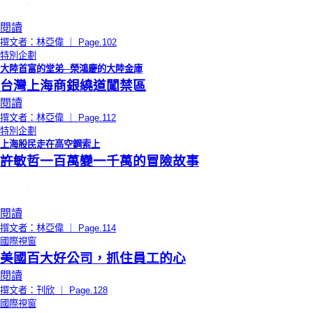
閱讀
撰文者：林亞偉 ｜ Page.102
特別企劃
大陸首富的堂弟─榮鴻慶的大陸金庫
台灣上海商銀繞道闖禁區
閱讀
撰文者：林亞偉 ｜ Page.112
特別企劃
上海股民走在高空鋼索上
許敏哲一百萬變一千萬的冒險故事
閱讀
撰文者：林亞偉 ｜ Page.114
國際視窗
美國百大好公司，抓住員工的心
閱讀
撰文者：刊欣 ｜ Page.128
國際視窗