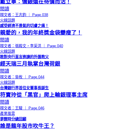
戴立寧：僑銀還在待價而沽！
閱讀
撰文者：王志鈞 ｜ Page.038
火線話題
感受經濟不景氣的切膚之痛！
親愛的，我的年終獎金袋變瘦了！
閱讀
撰文者：張殿文，李采洪 ｜ Page.040
火線話題
敢對央行直言進諫的外匯教父
經天瑞三月執掌台灣荷銀
閱讀
撰文者：吳攸 ｜ Page.044
火線話題
台灣銀行界首位女董事長誕生
符寶玲從「黑官」爬上輸銀理事主席
閱讀
撰文者：王駿 ｜ Page.046
產業風雲
夢醒時分總回顧
誰是龍年股市吹牛王？