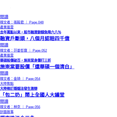
閱讀
撰文者：張毅君 ｜ Page.048
產業風雲
去年萬點以來，股市融資餘額急降六八％
融資戶斷頭，八個月認賠四千億
閱讀
撰文者：范姜哲寶 ｜ Page.052
產業風雲
華碩股價破百，施崇棠身價打三折
施崇棠要股價「還華碩一個清白」
閱讀
撰文者：金琦 ｜ Page.054
大陸焦點
大陸修訂婚姻法發生激辯
「包二奶」鬧上全國人大議堂
閱讀
撰文者：林克 ｜ Page.056
封面故事