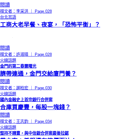
閱讀
撰文者：李采洪 ｜ Page.028
台北耳語
工商大老早餐、夜宴，「恐怖平衡」？
閱讀
撰文者：許淑晴 ｜ Page.028
火線話題
金門的第二春露曙光
臍帶連通，金門交給廈門養？
閱讀
撰文者：謝柏宏 ｜ Page.030
火線話題
國內金融史上首宗銀行合併案
合庫買慶豐，每股一塊錢？
閱讀
撰文者：王志鈞 ｜ Page.034
火線話題
堅持不賤賣，與中信銀合併案最後拉鋸