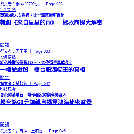
撰文者：張&#28702;文 ｜ Page.036
焦點新聞
亞洲5億人次看過，比半澤直樹更轟動
韓劇《來自星星的你》 拯救商機大解密
閱讀
撰文者：郭子苓 ｜ Page.038
投資焦點
紅心辣椒股價飆173％，炒作還是真成長？
一檔遊戲股 變台股漲幅王的真相
閱讀
撰文者：蔡靚萱 ｜ Page.042
科技風雲
會飛的基地台、幫你看家的樂高機器人……
郭台銘60分鐘親自揭露鴻海秘密武器
閱讀
撰文者：康育萍、王毓雯 ｜ Page.046