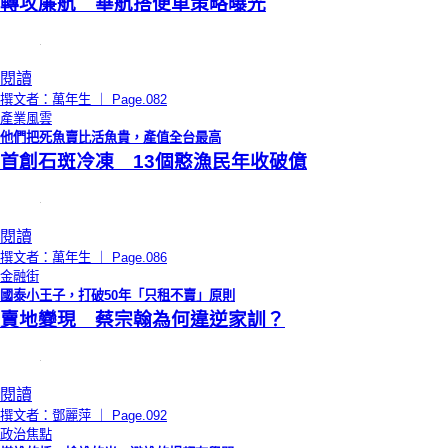
轉攻廉航 華航搭便車策略曝光
閱讀
撰文者：萬年生 ｜ Page.082
產業風雲
他們把死魚賣比活魚貴，產值全台最高
首創石斑冷凍 13個憨漁民年收破億
閱讀
撰文者：萬年生 ｜ Page.086
金融街
國泰小王子，打破50年「只租不賣」原則
賣地變現 蔡宗翰為何違逆家訓？
閱讀
撰文者：鄧麗萍 ｜ Page.092
政治焦點