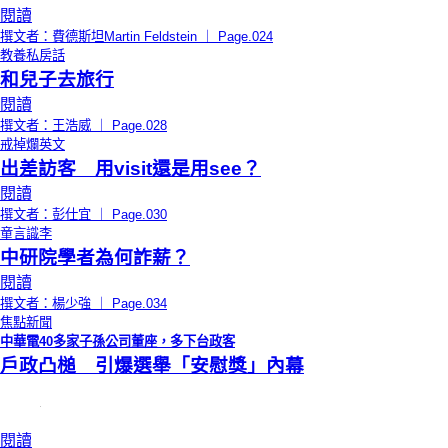
閱讀
撰文者：費德斯坦Martin Feldstein ｜ Page.024
教養私房話
和兒子去旅行
閱讀
撰文者：王浩威 ｜ Page.028
戒掉爛英文
出差訪客 用visit還是用see？
閱讀
撰文者：彭仕宜 ｜ Page.030
童言識李
中研院學者為何詐薪？
閱讀
撰文者：楊少強 ｜ Page.034
焦點新聞
中華電40多家子孫公司董座，多下台政客
戶政凸槌 引爆選舉「安慰獎」內幕
閱讀