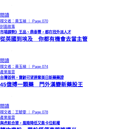
閱讀
撰文者：黃玉禎 ｜ Page.070
封面故事
市場趨勢》王品、鼎泰豐，都在找外派人才
從英國到埃及 你都有機會去當主管
閱讀
撰文者：黃玉禎 ｜ Page.074
產業風雲
台灣首例，寶齡可望連奪美日新藥藥證
45億搏一顆藥 門外漢變新藥股王
閱讀
撰文者：王毓雯 ｜ Page.078
產業風雲
與虎航合資，風險降低又能卡位航權