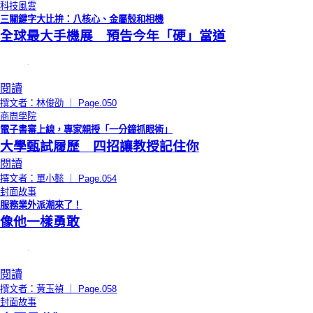
科技風雲
三關鍵字大比拚：八核心、金屬殼和相機
全球最大手機展 預告今年「硬」當道
閱讀
撰文者：林俊劭 ｜ Page.050
商周學院
電子書審上線，專家親授「一分鐘抓眼術」
大學甄試履歷 四招讓教授記住你
閱讀
撰文者：單小懿 ｜ Page.054
封面故事
服務業外派潮來了！
像他一樣勇敢
閱讀
撰文者：黃玉禎 ｜ Page.058
封面故事