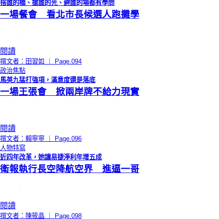
搭誰的橋、搶誰的光、避誰的場都有學問
一場餐會 看北市長候選人跑攤學
閱讀
撰文者：田習如 ｜ Page.094
政治焦點
馬英九猛打強項，滿意度還是落底
一場王張會 掀兩岸牌不給力現實
閱讀
撰文者：賴寧寧 ｜ Page.096
人物特寫
近四年改革，她讓易捷淨利年增五成
衛報執行長空降航空界 進逼一哥
閱讀
撰文者：陳筱晶 ｜ Page.098