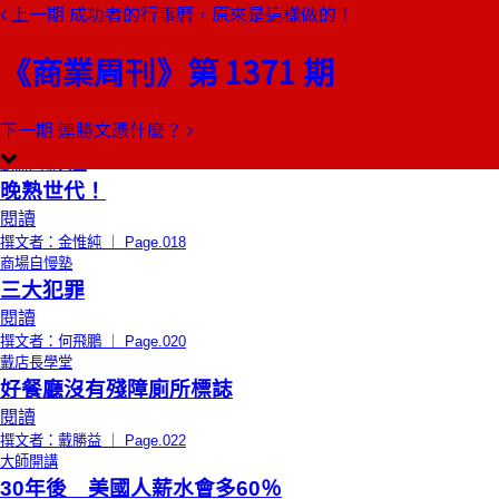
上一期
成功者的行事曆，原來是這樣做的！
本期目錄
預覽文章
《商業周刊》第 1371 期
限時免費
總編輯的話
十年後的身價
閱讀
下一期
連勝文憑什麼？
撰文者：郭奕伶 ｜ Page.016
創辦人聊天室
晚熟世代！
閱讀
撰文者：金惟純 ｜ Page.018
商場自慢塾
三大犯罪
閱讀
撰文者：何飛鵬 ｜ Page.020
戴店長學堂
好餐廳沒有殘障廁所標誌
閱讀
撰文者：戴勝益 ｜ Page.022
大師開講
30年後 美國人薪水會多60％