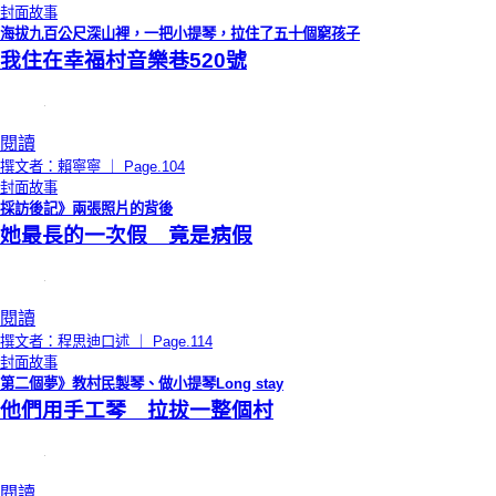
封面故事
海拔九百公尺深山裡，一把小提琴，拉住了五十個窮孩子
我住在幸福村音樂巷520號
閱讀
撰文者：賴寧寧 ｜ Page.104
封面故事
採訪後記》兩張照片的背後
她最長的一次假 竟是病假
閱讀
撰文者：程思迪口述 ｜ Page.114
封面故事
第二個夢》教村民製琴、做小提琴Long stay
他們用手工琴 拉拔一整個村
閱讀