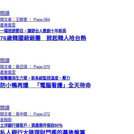
閱讀
撰文者：王毓雯 ｜ Page.064
產業風雲
一檔旅遊節目，讓遊台人數創十年新高
76歲韓國爺爺團 掀起韓人哈台熱
閱讀
撰文者：黃亞琪 ｜ Page.070
產業風雲
御醫團添生力軍，新系統監控溫度、壓力
防小鴨再爆 「電腦看護」全天待命
閱讀
撰文者：吳中傑 ｜ Page.072
金融街
土洋銀行搶客戶，資產條件狠砍80％
私人銀行大降理財門檻的幕後盤算