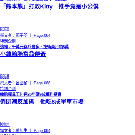
「熊本熊」打敗Kitty 推手竟是小公僕
閱讀
撰文者：郭子苓 ｜ Page.084
特別企劃
這裡，千萬元存戶最多、技術員月領8萬
小鎮輪胎富翁傳奇
閱讀
撰文者：呂國禎 ｜ Page.088
特別企劃
輪胎模具王》連20年砸9成獲利投資
倒閉潮反加碼 他吃8成單車市場
閱讀
撰文者：萬年生 ｜ Page.094