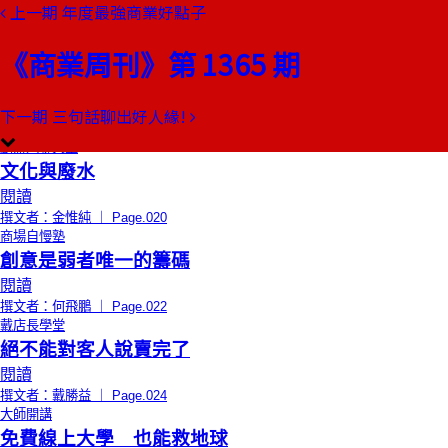
上一期
年度最強商業好點子
本期目錄
預覽文章
《商業周刊》第 1365 期
總編輯的話
捨不得下班的人
閱讀
下一期
三句話聊出好人緣!
撰文者：郭奕伶 ｜ Page.018
創辦人聊天室
文化與廢水
閱讀
撰文者：金惟純 ｜ Page.020
商場自慢塾
創意是弱者唯一的籌碼
閱讀
撰文者：何飛鵬 ｜ Page.022
戴店長學堂
絕不能對客人說賣完了
閱讀
撰文者：戴勝益 ｜ Page.024
大師開講
免費線上大學 也能救地球