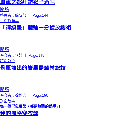
單車之都拜訪猴子酒吧
閱讀
整理者：編輯部 ｜ Page.144
生活新鮮事
「禪繞畫」體驗十分鐘放鬆術
閱讀
撰文者：李娃 ｜ Page.148
特別報導
骨董堆出的峇里島叢林旅館
閱讀
撰文者：徐銘志 ｜ Page.150
封面故事
每一個形象細節，都是無聲的競爭力
我的風格穿衣學