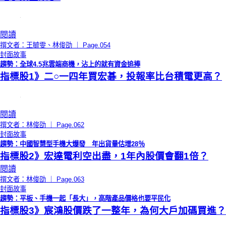
閱讀
撰文者：王毓雯、林俊劭 ｜ Page.054
封面故事
趨勢：全球4.5兆雲端商機，沾上的就有資金追捧
指標股1》二○一四年買宏碁，投報率比台積電更高？
閱讀
撰文者：林俊劭 ｜ Page.062
封面故事
趨勢：中國智慧型手機大爆發 年出貨量估增28％
指標股2》宏達電利空出盡，1年內股價會翻1倍？
閱讀
撰文者：林俊劭 ｜ Page.063
封面故事
趨勢：平板、手機一起「長大」，高階產品價格也要平民化
指標股3》宸鴻股價跌了一整年，為何大戶加碼買進？