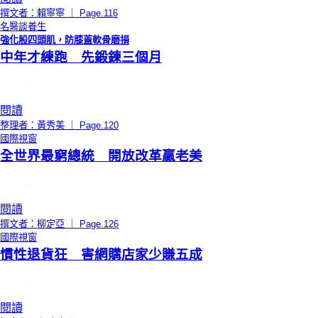
撰文者：賴寧寧 ｜ Page.116
名醫談養生
強化股四頭肌，防膝蓋軟骨磨損
中年才練跑 先鍛鍊三個月
閱讀
整理者：黃秀美 ｜ Page.120
國際視窗
全世界最窮總統 開放改革贏老美
閱讀
撰文者：柳定亞 ｜ Page.126
國際視窗
慣性退貨狂 害網購店家少賺五成
閱讀