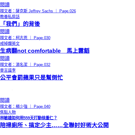
閱讀
撰文者：薩克斯 Jeffrey Sachs ｜ Page.026
教養私房話
「我們」的背後
閱讀
撰文者：柯志恩 ｜ Page.030
戒掉爛英文
生病翻not comfortable 馬上露饀
閱讀
撰文者：湯名潔 ｜ Page.032
童言識李
公平會罰蘋果只是幫倒忙
閱讀
撰文者：楊少強 ｜ Page.040
焦點人物
林敏雄如何用559天打動徐重仁？
陪掃廁所、搞定少主……全聯討好術大公開