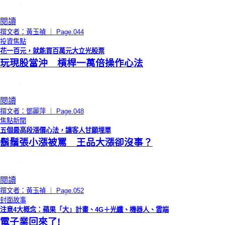
閱讀
撰文者：黃玉禎 ｜ Page.044
投資焦點
花一百元，就能買百萬元大立光股票
玩現股當沖 槓桿一萬倍操作心法
閱讀
撰文者：鄧麗萍 ｜ Page.048
焦點新聞
五個最高段漲價心法，讓客人甘願埋單
鬍鬚張小漲被罵 王品大漲卻沒事？
閱讀
撰文者：黃玉禎 ｜ Page.052
封面故事
注意4大概念：蘋果「大」計畫、4G＋光纖、機器人、雲端
電子業回來了!