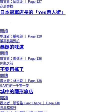
撰文者：邱碧玲 ｜ Page.127
商周書摘
日本冠軍店長的「Yes帶人術」
閱讀
整理者：編輯部 ｜ Page.128
董事長嬉遊記
媽媽的味道
閱讀
撰文者：陶傳正 ｜ Page.136
開瓶之前
不要再搖了
閱讀
撰文者：林裕森 ｜ Page.138
GARY的一千零一夜
城中的隱形旅店
閱讀
撰文者：張智強 Gary Chang ｜ Page.140
世界超旅行