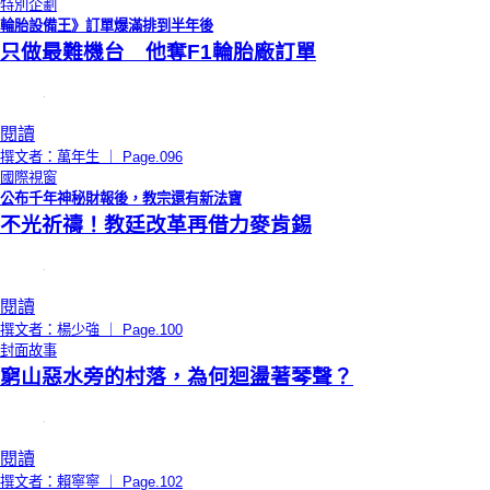
特別企劃
輪胎設備王》訂單爆滿排到半年後
只做最難機台 他奪F1輪胎廠訂單
閱讀
撰文者：萬年生 ｜ Page.096
國際視窗
公布千年神秘財報後，教宗還有新法寶
不光祈禱！教廷改革再借力麥肯錫
閱讀
撰文者：楊少強 ｜ Page.100
封面故事
窮山惡水旁的村落，為何迴盪著琴聲？
閱讀
撰文者：賴寧寧 ｜ Page.102