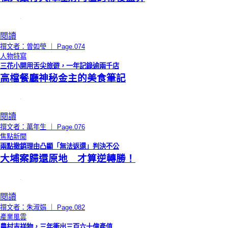
閱讀
撰文者：曾如瑩 ｜ Page.074
人物特寫
三花小開用舌尖旅遊，一年記錄逾兩千店
高檔餐廳神秘金主的美食筆記
閱讀
撰文者：萬年生 ｜ Page.076
焦點新聞
兩點撤銷理由凸顯「無法返還」判決不公
大埔案歸還原地 才算逆轉勝！
閱讀
撰文者：朱淑娟 ｜ Page.082
產業風雲
農村吉祥物，三年衝出三百六十億產值