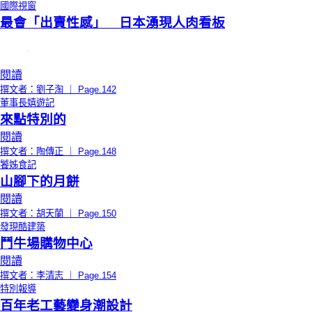
國際視窗
最會「出賣性感」 日本湧現人肉看板
閱讀
撰文者：劉子淘 ｜ Page.142
董事長嬉遊記
來點特別的
閱讀
撰文者：陶傳正 ｜ Page.148
饕姊食記
山腳下的月餅
閱讀
撰文者：胡天蘭 ｜ Page.150
發現酷建築
鬥牛場購物中心
閱讀
撰文者：李清志 ｜ Page.154
特別報導
百年老工藝變身潮設計