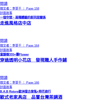
閱讀
撰文者：李莘于 ｜ Page.158
封面故事
一個空間、兩種體驗的新同居關係
走進風格店中店
閱讀
撰文者：李莘于 ｜ Page.164
封面故事
富錦樹355×霽Flower
穿過透明小花店 發現職人手作鋪
閱讀
撰文者：李莘于 ｜ Page.166
封面故事
B.A.B Rstore歐洲復古傢俬×時花商行
歐式老家具店 品嘗台灣茶調酒