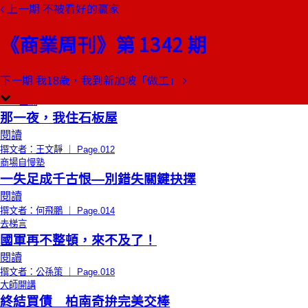
上一期
不被看好的贏家
本期目錄
預覽文章
《商業周刊》第 1342 期
限時免費
總編輯的話
做人，還是做自己？
閱讀
下一期
我18歲，我到新加坡「做工」
撰文者：郭奕伶 ｜ Page.010
CEO上線
那一夜，我住石板屋
閱讀
撰文者：王文靜 ｜ Page.012
商場自慢塾
一失足成千古恨—別錯失關鍵抉擇
閱讀
撰文者：何飛鵬 ｜ Page.014
去梯言
國軍再不整頓，來不及了！
閱讀
撰文者：公孫策 ｜ Page.018
大師開講
終結買債 柏南奇拚完美交棒