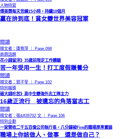
人物特寫
傅美慧每天苦練15小時，持續10個月
贏在拚到底！貧女變世界美容冠軍
閱讀
撰文者：康育萍 ｜ Page.098
商周話題
花小錢留洋》35歲前限定工作體驗
苦一年受用一生！打工度假賺養分
閱讀
撰文者：郭子苓 ｜ Page.102
特別報導
砸大錢吃苦》高中生變海外志工隊主力
16歲正流行 被遺忘的角落當志工
閱讀
撰文者：張&#28702;文 ｜ Page.106
特別企劃
一家營收二千五百億公司執行長，八分鐘被Fire的職場厚黑實錄
職場上你該做人、做事 還是做自己？