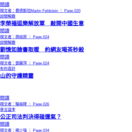
閱讀
撰文者：費德斯坦Martin Feldstein ｜ Page.020
說聞解趣
李榮福逗樂解放軍 敲開中國生意
閱讀
撰文者：周岐原 ｜ Page.024
說聞解趣
劉憶如臉書取暖 約網友喝茶秒殺
閱讀
撰文者：鄧麗萍 ｜ Page.024
有你真好
山的守護精靈
閱讀
撰文者：駱裕隆 ｜ Page.026
童言識李
公正司法判決得碰運氣？
閱讀
撰文者：楊少強 ｜ Page.034