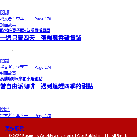
閱讀
撰文者：李莘于 ｜ Page.170
封面故事
時常吃菓子屋×時常買道具屋
一週只賣四天 蛋糕飄香雜貨鋪
閱讀
撰文者：李莘于 ｜ Page.174
封面故事
高馡咖啡×米花小姐甜點
當自由派咖啡 遇到追趕四季的甜點
閱讀
撰文者：李莘于 ｜ Page.178
更多服務
© 2026 Business Weekly a division of Cite Publishing Ltd All Rights