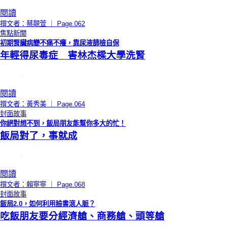
閱讀
撰文者：蔡靚萱 ｜ Page.062
焦點新聞
初期腎臟病變不痛不癢，靠尿液篩檢自保
年輕得尿毒症 害林杰樑大學洗腎
閱讀
撰文者：黃秀美 ｜ Page.064
封面故事
你絕對想不到，飯局朋友能幫你多大的忙！
飯局對了，事就成
閱讀
撰文者：賴寧寧 ｜ Page.068
封面故事
飯局2.0，如何利用臉書滾人脈？
吃飯朋友要分經濟艙、商務艙、頭等艙