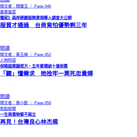
撰文者：顏瓊玉 ｜ Page.046
產業風雲
獨家》兩岸連鎖服務業領導人調查大公開
服貿才通過 台商竟怕優勢剩三年
閱讀
撰文者：黃玉禎 ｜ Page.052
人物特寫
保險超業鐘偲方，五年累積逾十億保費
「聽」懂需求 她拴牢一票死忠貴婦
閱讀
撰文者：單小懿 ｜ Page.058
焦點新聞
一生與毒物誓不兩立
再見！台灣良心林杰樑