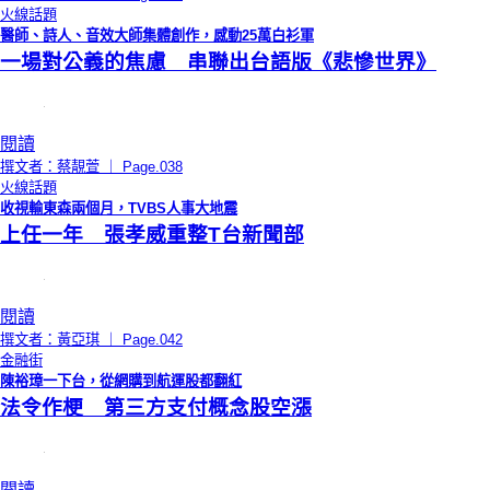
火線話題
醫師、詩人、音效大師集體創作，感動25萬白衫軍
一場對公義的焦慮 串聯出台語版《悲慘世界》
閱讀
撰文者：蔡靚萱 ｜ Page.038
火線話題
收視輸東森兩個月，TVBS人事大地震
上任一年 張孝威重整T台新聞部
閱讀
撰文者：黃亞琪 ｜ Page.042
金融街
陳裕璋一下台，從網購到航運股都翻紅
法令作梗 第三方支付概念股空漲
閱讀