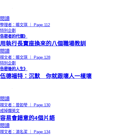
閱讀
整理者：曠文琪 ｜ Page.112
特別企劃
告密者的代價》
用執行長寶座換來的八個職場教訓
閱讀
撰文者：曠文琪 ｜ Page.128
特別企劃
告密後的人生》
伍德福特：沉默 你就跟壞人一樣壞
閱讀
撰文者：曾如瑩 ｜ Page.130
戒掉爛英文
容易會錯意的4個片語
閱讀
撰文者：湯名潔 ｜ Page.134