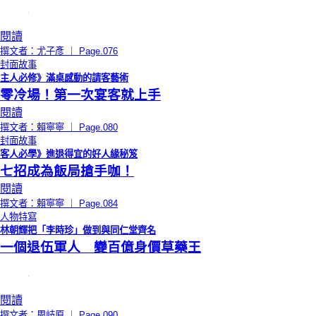
閱讀
撰文者：尤子彥 ｜ Page.076
封面故事
主人必修》滿桌感動的請客藝術
零冷場！第一次宴客就上手
閱讀
撰文者：賴寧寧 ｜ Page.080
封面故事
客人必學》進退得宜的好人緣秘笈
七招成為飯局搶手咖！
閱讀
撰文者：賴寧寧 ｜ Page.084
人物特寫
林朝輝把「李時珍」做到與同仁堂齊名
一個退伍軍人 變百億身價草藥王
閱讀
撰文者：周岐原 ｜ Page.090