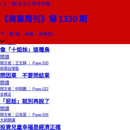
上一期
多元入學全攻略
本期目錄
預覽文章
《商業周刊》第 1330 期
限時免費
編者的話
找出路的人
閱讀
下一期
槍．海權．黑鮪魚
撰文者：張毅君 ｜ Page.018
CEO上線
像「十姐妹」這種鳥
閱讀
撰文者：王文靜 ｜ Page.020
商場自慢塾
問因果 不要問結果
閱讀
撰文者：何飛鵬 ｜ Page.022
去梯言
「屁話」就別再說了
閱讀
撰文者：公孫策 ｜ Page.026
大師開講
投資兒童幸福是經濟正確