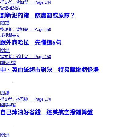
撰文者：曾如瑩 ｜ Page.144
管理相對論
創新犯的錯 該處罰或原諒？
閱讀
整理者：曾如瑩 ｜ Page.150
戒掉爛英文
跟外商哈拉 先懂這5句
閱讀
撰文者：彭仕宜 ｜ Page.158
國際視窗
中、英血統超市對決 特易購慘虧退場
閱讀
撰文者：林君純 ｜ Page.170
國際視窗
自己煉油好省錢 達美航空撥錯算盤
閱讀