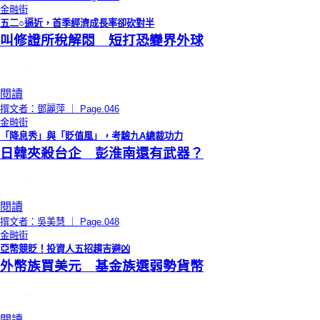
金融街
五二○逼近，首季經濟成長率卻砍對半
叫修證所稅解悶 短打恐變界外球
閱讀
撰文者：鄧麗萍 ｜ Page.046
金融街
「降息秀」與「貶值風」，考驗九A總裁功力
日韓夾殺台企 彭淮南還有武器？
閱讀
撰文者：吳美慧 ｜ Page.048
金融街
亞幣競貶！投資人五招趨吉避凶
外幣族買美元 基金族選弱勢貨幣
閱讀