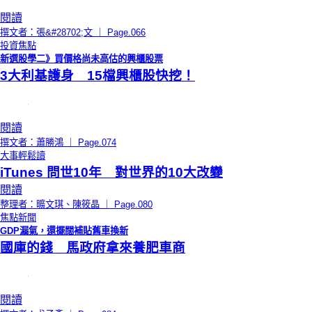
閱讀
撰文者：張&#28702;文 ｜ Page.066
投資焦點
新選股學二》買價格尚未高估的興櫃股票
3大利基護身 15檔興櫃股快挖！
閱讀
撰文者：蕭勝鴻 ｜ Page.074
大事輕鬆讀
iTunes 問世10年 對世界的10大改變
閱讀
整理者：曠文琪、陳筱晶 ｜ Page.080
焦點新聞
GDP漏氣，還擺闊補貼舊車換新
國庫的錢 馬政府拿來養肥車商
閱讀