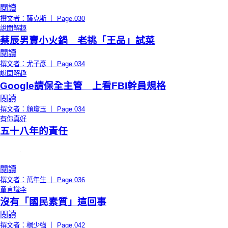
閱讀
撰文者：薩克斯 ｜ Page.030
說聞解趣
蔡辰男賣小火鍋 老挑「王品」試菜
閱讀
撰文者：尤子彥 ｜ Page.034
說聞解趣
Google請保全主管 上看FBI幹員規格
閱讀
撰文者：顏瓊玉 ｜ Page.034
有你真好
五十八年的責任
閱讀
撰文者：萬年生 ｜ Page.036
童言識李
沒有「國民素質」這回事
閱讀
撰文者：楊少強 ｜ Page.042