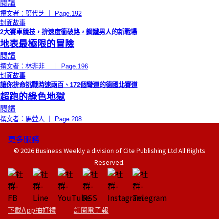
閱讀
撰文者：葉代芝 ｜ Page.192
封面故事
2大賽車競技，拚速度衝破路，鋼鐵男人的新戰場
地表最極限的冒險
閱讀
撰文者：林非非 ｜ Page.196
封面故事
讓你拚命挑戰時速兩百、172個彎道的德國北賽道
超跑的綠色地獄
閱讀
撰文者：馬萱人 ｜ Page.208
更多服務
© 2026 Business Weekly a division of Cite Publishing Ltd All Rights
Reserved.
下載App抽好禮
訂閱電子報