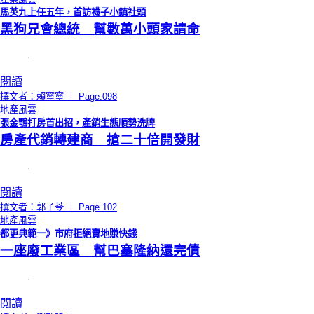
馬英九上任五年，首訪襪子小鎮社頭
黑狗兄會總統 幫數萬小頭家請命
閱讀
撰文者：賴寧寧 ｜ Page.098
地產風雲
張金鶚打房首出招，產銷生態順勢洗牌
房產代銷轉建商 搶二十倍開發財
閱讀
撰文者：郭子苓 ｜ Page.102
地產風雲
都更典範一》市府拒絕賣地賺快錢
一座廢工業區 幫巴塞隆納還完債
閱讀