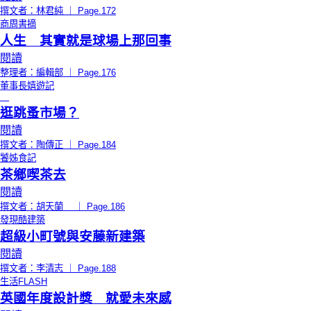
撰文者：林君純 ｜ Page.172
商周書摘
人生 其實就是球場上那回事
閱讀
整理者：編輯部 ｜ Page.176
董事長嬉遊記
逛跳蚤市場？
閱讀
撰文者：陶傳正 ｜ Page.184
饕姊食記
茶鄉喫茶去
閱讀
撰文者：胡天蘭 ｜ Page.186
發現酷建築
超級小町號與安藤新建築
閱讀
撰文者：李清志 ｜ Page.188
生活FLASH
英國年度設計獎 就愛未來感