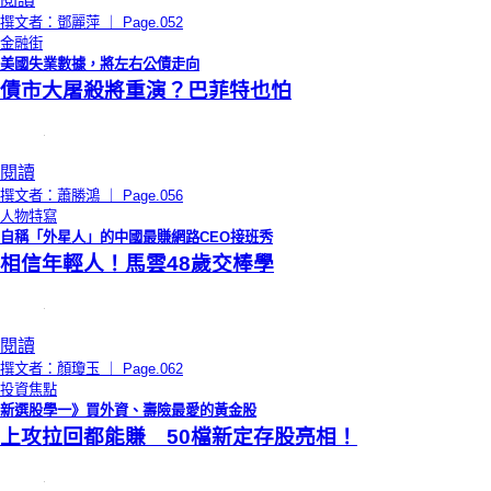
撰文者：鄧麗萍 ｜ Page.052
金融街
美國失業數據，將左右公債走向
債市大屠殺將重演？巴菲特也怕
閱讀
撰文者：蕭勝鴻 ｜ Page.056
人物特寫
自稱「外星人」的中國最賺網路CEO接班秀
相信年輕人！馬雲48歲交棒學
閱讀
撰文者：顏瓊玉 ｜ Page.062
投資焦點
新選股學一》買外資、壽險最愛的黃金股
上攻拉回都能賺 50檔新定存股亮相！