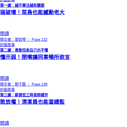
封面故事
第一課：越不專注越有賺頭
搞破壞！菜鳥也能撼動老大
閱讀
撰文者：曾如瑩 ｜ Page.132
封面故事
第二課：勇敢坦承自己也不懂
懂示弱！閉嘴讓同事暢所欲言
閱讀
撰文者：劉于甄 ｜ Page.138
封面故事
第三課：薪資低工時長照樣夯
敢放權！清潔員也能當總監
閱讀