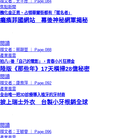
撰文者：尤子彥 ｜ Page.084
焦點新聞
醜化金正恩、占領華爾街都有「匿名者」
癱瘓菲國網站 幕後神秘網軍揭秘
閱讀
撰文者：蔡靚萱 ｜ Page.088
產業風雲
拍八○後「自己的電影」，青春小片狂撈金
陸版《那些年》17天橫掃28億秘密
閱讀
撰文者：康育萍 ｜ Page.092
產業風雲
全台唯一把3D診療導入植牙的牙材商
披上瑞士外衣 台製小牙根銷全球
閱讀
撰文者：王毓雯 ｜ Page.096
產業風雲