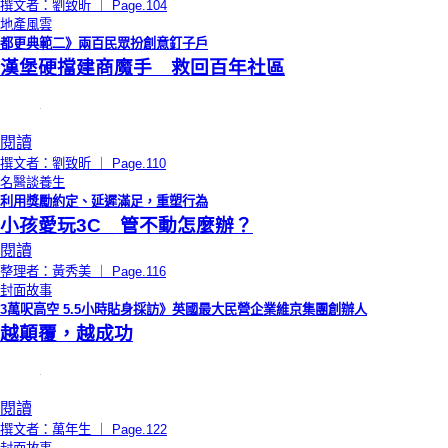
撰文者：劉致昕 ｜ Page.104
地產風雲
都更典範二》兩百民眾扮創意釘子戶
漢堡硬擋建商魔手 救回百年社區
閱讀
撰文者：劉致昕 ｜ Page.110
名醫談養生
利用獎勵約定、延遲滿足，重塑行為
小孩愛玩3C 管不動怎麼辦？
閱讀
整理者：黃秀美 ｜ Page.116
封面故事
3萬呎高空 5.5小時貼身採訪》英國最大民營企業維京集團創辦人
越顛覆，越成功
閱讀
撰文者：萬年生 ｜ Page.122