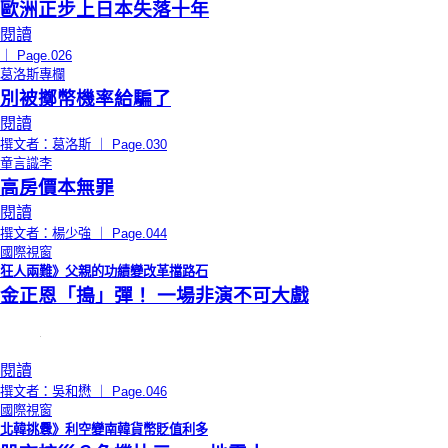
歐洲正步上日本失落十年
閱讀
｜ Page.026
葛洛斯專欄
別被擲幣機率給騙了
閱讀
撰文者：葛洛斯 ｜ Page.030
童言識李
高房價本無罪
閱讀
撰文者：楊少強 ｜ Page.044
國際視窗
狂人兩難》父親的功績變改革擋路石
金正恩「搗」彈！ 一場非演不可大戲
閱讀
撰文者：吳和懋 ｜ Page.046
國際視窗
北韓挑釁》利空變南韓貨幣貶值利多