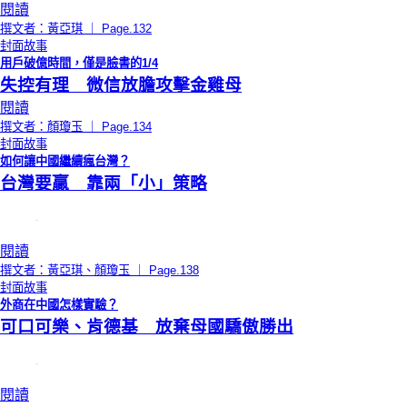
閱讀
撰文者：黃亞琪 ｜ Page.132
封面故事
用戶破億時間，僅是臉書的1/4
失控有理 微信放膽攻擊金雞母
閱讀
撰文者：顏瓊玉 ｜ Page.134
封面故事
如何讓中國繼續瘋台灣？
台灣要贏 靠兩「小」策略
閱讀
撰文者：黃亞琪、顏瓊玉 ｜ Page.138
封面故事
外商在中國怎樣實驗？
可口可樂、肯德基 放棄母國驕傲勝出
閱讀