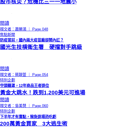
股市核災？危機比三一一地震小
閱讀
撰文者：蕭勝鴻 ｜ Page.048
焦點新聞
防疫當前，國內兩大疫苗廠卻鬧內訌？
國光生技槓衛生署 硬擋對手跳級
閱讀
撰文者：蔡靚萱 ｜ Page.054
特別企劃
空頭籠罩，12年商品王者退位
黃金大跳水！跌到1,200美元可進場
閱讀
撰文者：吳美慧 ｜ Page.060
特別企劃
下半年才有賣點，猴急退場恐吃虧
200萬黃金買家 3大逃生術