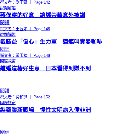
撰文者：劉于甄 ｜ Page.142
說聞解趣
蔣偉寧的好意 讓鄭崇華意外被訓
閱讀
撰文者：田習如 ｜ Page.148
說聞解趣
戴勝益「偏心」生力軍 連連叫賣曼咖啡
閱讀
撰文者：黃玉禎 ｜ Page.148
國際視窗
離婚這樁好生意 日本看得到賺不到
閱讀
撰文者：吳和懋 ｜ Page.152
國際視窗
製藥業新戰場 慢性文明病入侵非洲
閱讀