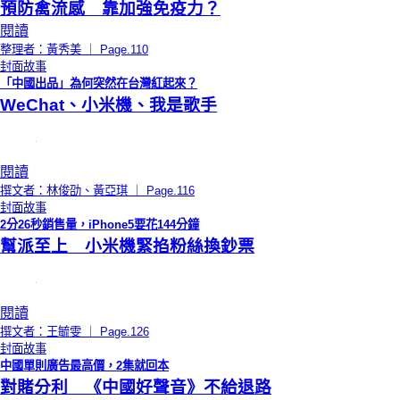
預防禽流感 靠加強免疫力？
閱讀
整理者：黃秀美 ｜ Page.110
封面故事
「中國出品」為何突然在台灣紅起來？
WeChat、小米機、我是歌手
閱讀
撰文者：林俊劭、黃亞琪 ｜ Page.116
封面故事
2分26秒銷售量，iPhone5要花144分鐘
幫派至上 小米機緊掐粉絲換鈔票
閱讀
撰文者：王毓雯 ｜ Page.126
封面故事
中國單則廣告最高價，2集就回本
對賭分利 《中國好聲音》不給退路