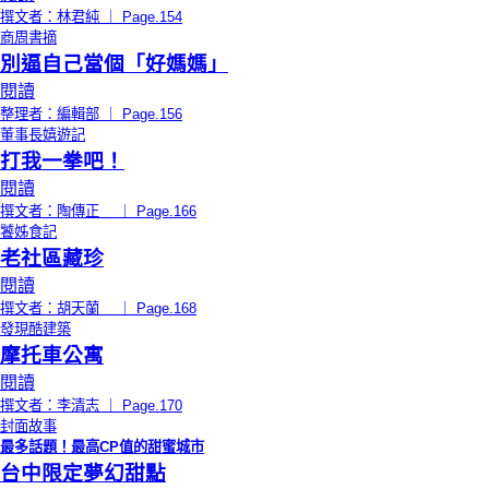
撰文者：林君純 ｜ Page.154
商周書摘
別逼自己當個「好媽媽」
閱讀
整理者：編輯部 ｜ Page.156
董事長嬉遊記
打我一拳吧！
閱讀
撰文者：陶傳正 ｜ Page.166
饕姊食記
老社區藏珍
閱讀
撰文者：胡天蘭 ｜ Page.168
發現酷建築
摩托車公寓
閱讀
撰文者：李清志 ｜ Page.170
封面故事
最多話題！最高CP值的甜蜜城市
台中限定夢幻甜點