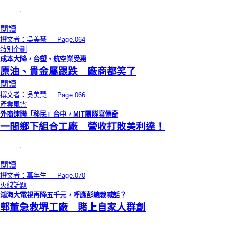
閱讀
撰文者：吳美慧 ｜ Page.064
特別企劃
成本大降，台塑、航空業受惠
原油、貴金屬跟跌 廠商都笑了
閱讀
撰文者：吳美慧 ｜ Page.066
產業風雲
外商速聯「移民」台中，MIT團隊寫傳奇
一間鄉下組合工廠 營收打敗美利達！
閱讀
撰文者：萬年生 ｜ Page.070
火線話題
鴻海大電視再降五千元，呼應彭總裁喊話？
郭董急救堺工廠 賭上自家人群創