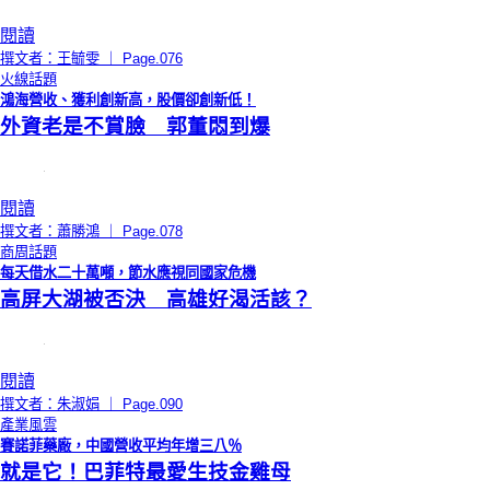
閱讀
撰文者：王毓雯 ｜ Page.076
火線話題
鴻海營收、獲利創新高，股價卻創新低！
外資老是不賞臉 郭董悶到爆
閱讀
撰文者：蕭勝鴻 ｜ Page.078
商周話題
每天借水二十萬噸，節水應視同國家危機
高屏大湖被否決 高雄好渴活該？
閱讀
撰文者：朱淑娟 ｜ Page.090
產業風雲
賽諾菲藥廠，中國營收平均年增三八％
就是它！巴菲特最愛生技金雞母