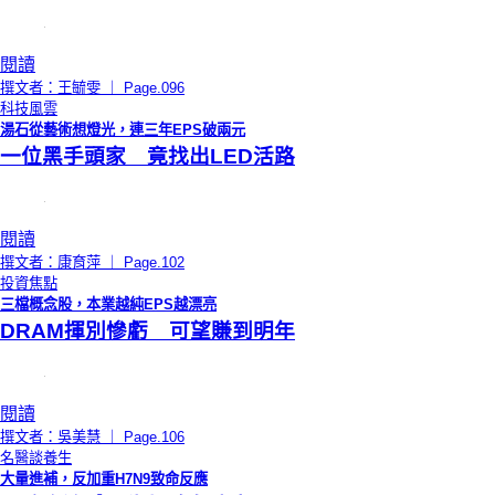
閱讀
撰文者：王毓雯 ｜ Page.096
科技風雲
湯石從藝術想燈光，連三年EPS破兩元
一位黑手頭家 竟找出LED活路
閱讀
撰文者：康育萍 ｜ Page.102
投資焦點
三檔概念股，本業越純EPS越漂亮
DRAM揮別慘虧 可望賺到明年
閱讀
撰文者：吳美慧 ｜ Page.106
名醫談養生
大量進補，反加重H7N9致命反應