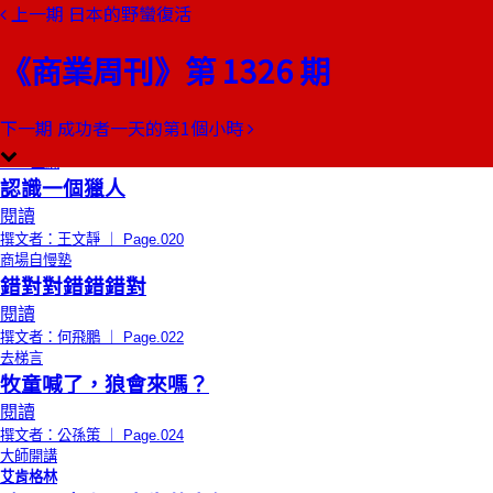
上一期
日本的野蠻復活
本期目錄
預覽文章
《商業周刊》第 1326 期
限時免費
總編輯的話
誰飛得最高，老鷹或鷦鷯？
閱讀
下一期
成功者一天的第1個小時
撰文者：郭奕伶 ｜ Page.018
CEO上線
認識一個獵人
閱讀
撰文者：王文靜 ｜ Page.020
商場自慢塾
錯對對錯錯錯對
閱讀
撰文者：何飛鵬 ｜ Page.022
去梯言
牧童喊了，狼會來嗎？
閱讀
撰文者：公孫策 ｜ Page.024
大師開講
艾肯格林