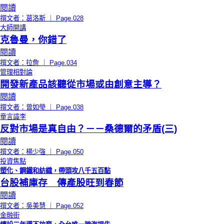
閱讀
撰文者：葛洛斯 ｜ Page.028
大師開講
克魯曼，你錯了
閱讀
撰文者：拉詹 ｜ Page.034
管理相對論
開發新產品該聽從市場或由創意主導？
閱讀
撰文者：曾如瑩 ｜ Page.038
童言識李
反對市場是真自由？－－桑德爾的矛盾(三)
閱讀
撰文者：楊少強 ｜ Page.050
投資焦點
塑化、鋼鐵和紡織，帶頭攻八千五百點
台股補庫存 傳產股旺到春節
閱讀
撰文者：吳美慧 ｜ Page.052
金融街