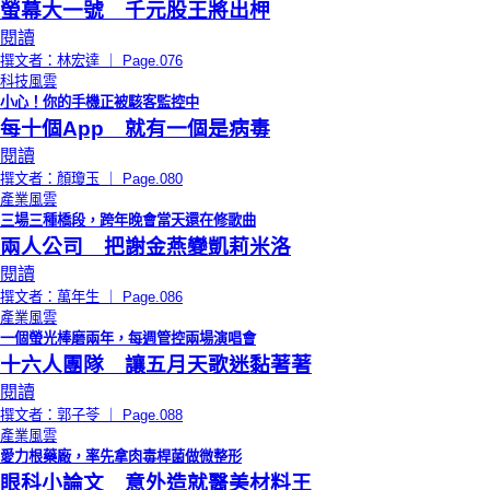
螢幕大一號 千元股王將出柙
閱讀
撰文者：林宏達 ｜ Page.076
科技風雲
小心！你的手機正被駭客監控中
每十個App 就有一個是病毒
閱讀
撰文者：顏瓊玉 ｜ Page.080
產業風雲
三場三種橋段，跨年晚會當天還在修歌曲
兩人公司 把謝金燕變凱莉米洛
閱讀
撰文者：萬年生 ｜ Page.086
產業風雲
一個螢光棒磨兩年，每週管控兩場演唱會
十六人團隊 讓五月天歌迷黏著著
閱讀
撰文者：郭子苓 ｜ Page.088
產業風雲
愛力根藥廠，率先拿肉毒桿菌做微整形
眼科小論文 意外造就醫美材料王