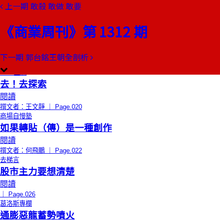
上一期
敢殺 敢做 敢要
本期目錄
預覽文章
《商業周刊》第 1312 期
總編輯的話
管結果，還是管過程？
閱讀
下一期
郭台銘王朝全剖析
撰文者：郭奕伶 ｜ Page.018
CEO上線
去！去探索
閱讀
撰文者：王文靜 ｜ Page.020
商場自慢塾
如果轉貼（傳）是一種創作
閱讀
撰文者：何飛鵬 ｜ Page.022
去梯言
股市主力要想清楚
閱讀
｜ Page.026
葛洛斯專欄
通膨惡龍蓄勢噴火