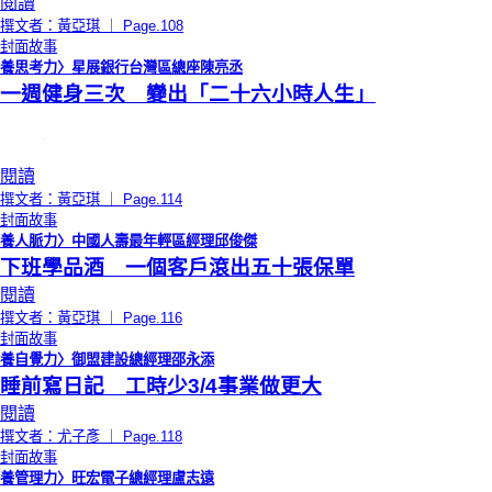
閱讀
撰文者：黃亞琪 ｜ Page.108
封面故事
養思考力〉星展銀行台灣區總座陳亮丞
一週健身三次 變出「二十六小時人生」
閱讀
撰文者：黃亞琪 ｜ Page.114
封面故事
養人脈力〉中國人壽最年輕區經理邱俊傑
下班學品酒 一個客戶滾出五十張保單
閱讀
撰文者：黃亞琪 ｜ Page.116
封面故事
養自覺力〉御盟建設總經理邵永添
睡前寫日記 工時少3/4事業做更大
閱讀
撰文者：尤子彥 ｜ Page.118
封面故事
養管理力〉旺宏電子總經理盧志遠