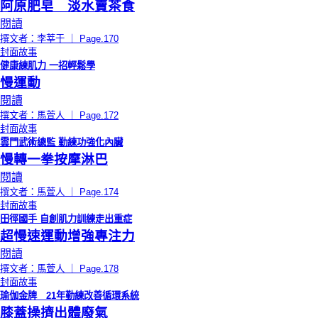
阿原肥皂 淡水賣茶食
閱讀
撰文者：李莘于 ｜ Page.170
封面故事
健康練肌力 一招輕鬆學
慢運動
閱讀
撰文者：馬萱人 ｜ Page.172
封面故事
雲門武術總監 勤練功強化內臟
慢轉一拳按摩淋巴
閱讀
撰文者：馬萱人 ｜ Page.174
封面故事
田徑國手 自創肌力訓練走出重症
超慢速運動增強專注力
閱讀
撰文者：馬萱人 ｜ Page.178
封面故事
瑜伽金牌 21年勤練改善循環系統
膝蓋操擠出體廢氣