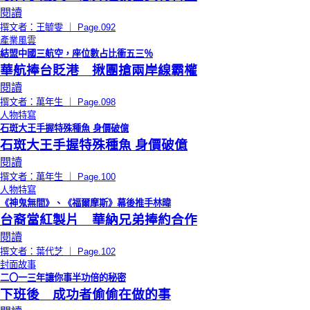
閱讀
撰文者：王毓雯 ｜ Page.092
產業風雲
結盟中國三航空，座位數占比衝五三％
華航捧台貶港 揪團搶兩岸線霸權
閱讀
撰文者：萬年生 ｜ Page.098
人物特寫
石斑大王手握特殊種魚 身價破億
石斑大王手握特殊種魚 身價破億
閱讀
撰文者：萬年生 ｜ Page.100
人物特寫
《神鬼無間》、《福爾摩斯》幕後推手林暐
台裔當紅製片 華納兄弟捧約合作
閱讀
撰文者：葉代芝 ｜ Page.102
封面故事
二〇一三年讓你事半功倍的秘密
下班後 成功者偷偷在做的事