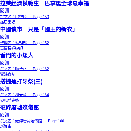
拉美經濟模範生 巴拿馬全球最幸福
閱讀
撰文者：邱碧玲 ｜ Page.150
商周書摘
中國債市 只是「國王的新衣」
閱讀
整理者：編輯部 ｜ Page.152
董事長嬉遊記
看門的小矮人
閱讀
撰文者：陶傳正 ｜ Page.162
饕姊食記
搭捷運打牙祭(三)
閱讀
撰文者：胡天蘭 ｜ Page.164
發現酷建築
破碎廢墟殯儀館
閱讀
撰文者：破碎廢墟殯儀館 ｜ Page.166
新鮮事