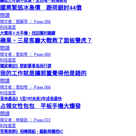
纏訟三年還不放棄，全台唯一跨海提告
國票緊追冰島債 跟荷銀討44億
閱讀
撰文者：鄧麗萍 ｜ Page.056
科技風雲
大電視＋大手機，找回獲利關鍵
蘋果、三星客廳大戰救了面板雙虎？
閱讀
撰文者：曾如瑩 ｜ Page.060
科技風雲
獨家專訪》群創董事長段行建
我的工作就是讓郭董覺得他是錯的
閱讀
撰文者：曾如瑩 ｜ Page.066
科技風雲
革命產品》5至7吋未來3年成長最快
占領女性包包 平板手機大爆發
閱讀
撰文者：林俊劭 ｜ Page.072
科技風雲
受惠族群》相機模組、驅動與觸控IC