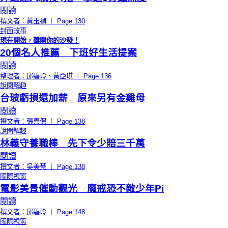
閱讀
撰文者：黃玉禎 ｜ Page.130
封面故事
現在開始，離開你的沙發！
20個名人推薦 下班好生活提案
閱讀
整理者：邱碧玲、黃亞琪 ｜ Page.136
說聞解趣
台玻虧損還加薪 原來另有金雞母
閱讀
撰文者：張善保 ｜ Page.138
說聞解趣
林義守養職棒 先下令少賠三千萬
閱讀
撰文者：吳美慧 ｜ Page.138
國際視窗
電影美景催動觀光 魔戒恐不敵少年Pi
閱讀
撰文者：邱碧玲 ｜ Page.148
國際視窗