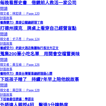
每晚看歷史書 借鏡前人救活一家公司
閱讀
撰文者：林宏達 ｜ Page.120
封面故事
養應變力〉奧堤公關總經理丁南
打德州撲克 牌桌上看穿自己經營盲點
閱讀
撰文者：尤子彥 ｜ Page.124
封面故事
養感受力〉老爺大酒店集團執行長沈方正文
蒐集200筆小吃名單 用開會空檔嘗美味
閱讀
撰文者：黃玉禎 ｜ Page.126
封面故事
養陪伴力〉奧美台灣董事總經理唐心慧
下班孩子睡了 持續7年早上陪他說故事
閱讀
撰文者：黃亞琪 ｜ Page.128
封面故事
下班後最佳建議：學語言
外語達人親授4招 擊退3分鐘熱度