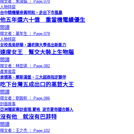
撰文者：朱淑娟 ｜ Page.070
人物特寫
台中精機董座黃明和，走出下市風暴
他五年還六十億 重當機電績優生
閱讀
撰文者：萬年生 ｜ Page.078
人物特寫
女校長吳妍華，讓老牌大學長出新能力
速度女王 幫交大裝上生物腦
閱讀
撰文者：林宏達 ｜ Page.082
產業風雲
肯德基、摩斯漢堡、三大超商指定夥伴
吃下台灣五成出口的萵苣大王
閱讀
撰文者：劉致昕 ｜ Page.086
封面故事
亞洲獨家專訪查理.蒙格_波克夏帝國合夥人
沒有他 就沒有巴菲特
閱讀
撰文者：王之杰 ｜ Page.102