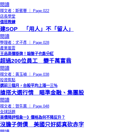
閱讀
撰文者：斯賓賽 ｜ Page.022
店長學堂
值班教練
建SOP 「用人」不「留人」
閱讀
整理者：尤子彥 ｜ Page.028
產業風雲
王品高價掛牌！端盤子也能分紅
超過200位員工 變千萬富翁
閱讀
撰文者：黃玉禎 ｜ Page.038
投資焦點
選前三個月，台股平均上漲一三％
搶搭大選行情 瞄準金融、集團股
閱讀
撰文者：賀先蕙 ｜ Page.048
全球話題
美債降評怪象一》價格為何不降反升？
沒膽子倒債 美國只好認真砍赤字
閱讀