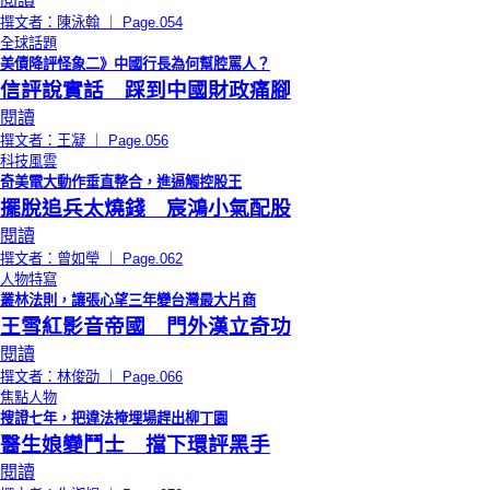
撰文者：陳泳翰 ｜ Page.054
全球話題
美債降評怪象二》中國行長為何幫腔罵人？
信評說實話 踩到中國財政痛腳
閱讀
撰文者：王凝 ｜ Page.056
科技風雲
奇美電大動作垂直整合，進逼觸控股王
擺脫追兵太燒錢 宸鴻小氣配股
閱讀
撰文者：曾如瑩 ｜ Page.062
人物特寫
叢林法則，讓張心望三年變台灣最大片商
王雪紅影音帝國 門外漢立奇功
閱讀
撰文者：林俊劭 ｜ Page.066
焦點人物
搜證七年，把違法掩埋場趕出柳丁園
醫生娘變鬥士 擋下環評黑手
閱讀