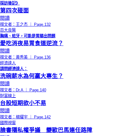
採訪後記》
第四次碰面
閱讀
撰文者：王之杰 ｜ Page.132
百大良醫
胸痛、蛀牙，可能是胃腸出問題
愛吃消夜易胃食道逆流？
閱讀
撰文者：黃秀美 ｜ Page.136
經濟達人
請問經濟達人：
洗碗薪水為何贏大專生？
閱讀
撰文者：Dr.A ｜ Page.140
財富線上
台股短期欲小不易
閱讀
撰文者：楊燿宇 ｜ Page.142
國際視窗
臉書隱私權爭議 變歐巴馬連任路障