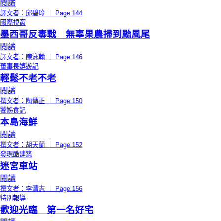
閱讀
譯文者：邱碧玲 ｜ Page.144
國際視窗
墨西哥反毒戰 無辜果農掃到颱風尾
閱讀
譯文者：陳泳翰 ｜ Page.146
董事長嬉遊記
輕鬆不老不老
閱讀
撰文者：陶傳正 ｜ Page.150
饕姊食記
本島海鮮
閱讀
撰文者：胡天蘭 ｜ Page.152
發現酷建築
迷宮車站
閱讀
撰文者：李清志 ｜ Page.156
特別報導
歡迎光臨 第一名好宅