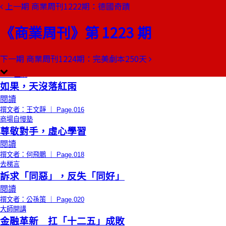
上一期
商業周刊1222期：德國奇蹟
本期目錄
預覽文章
《商業周刊》第 1223 期
限時免費
總編輯的話
正義騎士
閱讀
下一期
商業周刊1224期：完美劇本250天
撰文者：郭奕伶 ｜ Page.014
CEO上線
如果，天沒落紅雨
閱讀
撰文者：王文靜 ｜ Page.016
商場自慢塾
尊敬對手，虛心學習
閱讀
撰文者：何飛鵬 ｜ Page.018
去梯言
訴求「同惡」，反失「同好」
閱讀
撰文者：公孫策 ｜ Page.020
大師開講
金融革新 扛「十二五」成敗