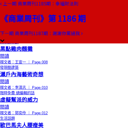
上一期
商業周刊1185期：幸福財法則
本期目錄
預覽文章
《商業周刊》第 1186 期
董事長嬉遊記
為什麼要杯葛？
閱讀
下一期
商業周刊1187期：謝謝你罵過我
撰文者：陶傳正 ｜ Page.006
嘗小鮮筆記
黑點雞肉麵攤
閱讀
撰文者：王宣一 ｜ Page.008
發現酷建築
瀨戶內海藝術奇想
閱讀
撰文者：李清志 ｜ Page.010
限時免費
總編輯的話
虛擬幫派的威力
閱讀
撰文者：郭奕伶 ｜ Page.012
生活話題
歐巴馬夫人腰瘦美