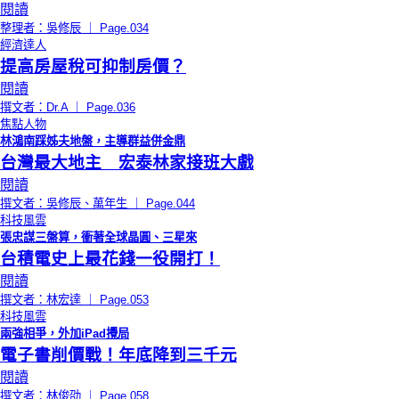
閱讀
整理者：吳修辰 ｜ Page.034
經濟達人
提高房屋稅可抑制房價？
閱讀
撰文者：Dr.A ｜ Page.036
焦點人物
林鴻南踩姊夫地盤，主導群益併金鼎
台灣最大地主 宏泰林家接班大戲
閱讀
撰文者：吳修辰、萬年生 ｜ Page.044
科技風雲
張忠謀三盤算，衝著全球晶圓、三星來
台積電史上最花錢一役開打！
閱讀
撰文者：林宏達 ｜ Page.053
科技風雲
兩強相爭，外加iPad攪局
電子書削價戰！年底降到三千元
閱讀
撰文者：林俊劭 ｜ Page.058