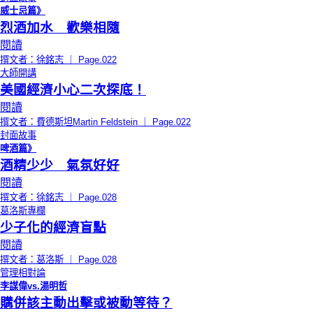
威士忌篇》
烈酒加水 歡樂相隨
閱讀
撰文者：徐銘志 ｜ Page.022
大師開講
美國經濟小心二次探底！
閱讀
撰文者：費德斯坦Martin Feldstein ｜ Page.022
封面故事
啤酒篇》
酒精少少 氣氛好好
閱讀
撰文者：徐銘志 ｜ Page.028
葛洛斯專欄
少子化的經濟盲點
閱讀
撰文者：葛洛斯 ｜ Page.028
管理相對論
李謀偉vs.湯明哲
購併該主動出擊或被動等待？