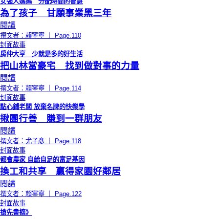
女強人媽媽 分配時間的智慧
為了孩子 甘願事業黑三年
閱讀
撰文者：賴寧寧 ｜ Page.110
封面故事
房仲大亨 少就是多的好生活
把山林當豪宅 找到做對事的力量
閱讀
撰文者：賴寧寧 ｜ Page.114
封面故事
點心鋪老闆 放棄名牌的快樂學
揪團行善 賺到一群朋友
閱讀
撰文者：尤子彥 ｜ Page.118
封面故事
都會農家 自給自足的富足基因
換工和共享 贏得家園好鄰居
閱讀
撰文者：賴寧寧 ｜ Page.122
封面故事
搶先書摘》