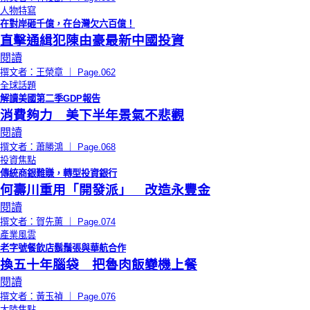
人物特寫
在對岸砸千億，在台灣欠六百億！
直擊通緝犯陳由豪最新中國投資
閱讀
撰文者：王榮章 ｜ Page.062
全球話題
解讀美國第二季GDP報告
消費夠力 美下半年景氣不悲觀
閱讀
撰文者：蕭勝鴻 ｜ Page.068
投資焦點
傳統商銀難賺，轉型投資銀行
何壽川重用「開發派」 改造永豐金
閱讀
撰文者：賀先蕙 ｜ Page.074
產業風雲
老字號餐飲店鬍鬚張與華航合作
換五十年腦袋 把魯肉飯變機上餐
閱讀
撰文者：黃玉禎 ｜ Page.076
大陸焦點