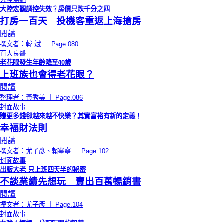
大陸宏觀調控失效？房價只跌千分之四
打房一百天 投機客重返上海搶房
閱讀
撰文者：韓 斌 ｜ Page.080
百大良醫
老花眼發生年齡降至40歲
上班族也會得老花眼？
閱讀
整理者：黃秀美 ｜ Page.086
封面故事
賺更多錢卻越來越不快樂？其實富裕有新的定義！
幸福財法則
閱讀
撰文者：尤子彥、賴寧寧 ｜ Page.102
封面故事
出版大老 只上班四天半的秘密
不談業績先想玩 賣出百萬暢銷書
閱讀
撰文者：尤子彥 ｜ Page.104
封面故事