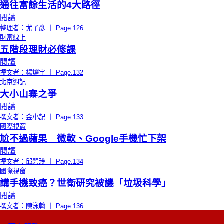
通往富餘生活的4大路徑
閱讀
整理者：尤子彥 ｜ Page.126
財富線上
五階段理財必修課
閱讀
撰文者：楊燿宇 ｜ Page.132
北京週記
大小山寨之爭
閱讀
撰文者：金小記 ｜ Page.133
國際視窗
尬不過蘋果 微軟、Google手機忙下架
閱讀
撰文者：邱碧玲 ｜ Page.134
國際視窗
講手機致癌？世衛研究被譏「垃圾科學」
閱讀
撰文者：陳泳翰 ｜ Page.136