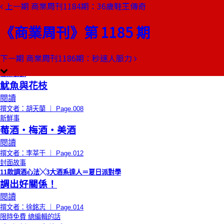
上一期
商業周刊1184期：36歲鞋王傳奇
本期目錄
預覽文章
《商業周刊》第 1185 期
董事長嬉遊記
下雨天登火山
閱讀
下一期
商業周刊1186期：秒速人脈力
撰文者：陶傳正 ｜ Page.006
饕姊食記
魷魚與花枝
閱讀
撰文者：胡天蘭 ｜ Page.008
新鮮事
莓酒‧梅酒‧美酒
閱讀
撰文者：李莘于 ｜ Page.012
封面故事
11款調酒心法╳3大酒系達人＝夏日派對學
調出好關係！
閱讀
撰文者：徐銘志 ｜ Page.014
限時免費
總編輯的話