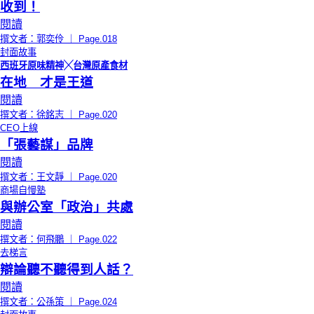
收到！
閱讀
撰文者：郭奕伶 ｜ Page.018
封面故事
西班牙原味精神╳台灣原產食材
在地 才是王道
閱讀
撰文者：徐銘志 ｜ Page.020
CEO上線
「張藝謀」品牌
閱讀
撰文者：王文靜 ｜ Page.020
商場自慢塾
與辦公室「政治」共處
閱讀
撰文者：何飛鵬 ｜ Page.022
去梯言
辯論聽不聽得到人話？
閱讀
撰文者：公孫策 ｜ Page.024