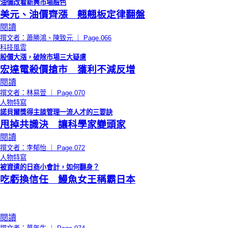
油價改看新興市場臉色
美元、油價齊漲 翹翹板定律翻盤
閱讀
撰文者：蕭勝鴻、陳致元 ｜ Page.066
科技風雲
股價大漲，破除市場三大疑慮
宏達電殺價搶市 獲利不減反增
閱讀
撰文者：林易萱 ｜ Page.070
人物特寫
諾貝爾獎得主談管理一流人才的三要訣
甩掉共識決 讓科學家變頭家
閱讀
撰文者：李郁怡 ｜ Page.072
人物特寫
被資遣的日商小會計，如何翻身？
吃虧換信任 鰻魚女王稱霸日本
閱讀