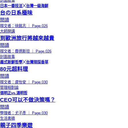
封面故事
日本一番技法╳台灣一級海鮮
台の日系極味
閱讀
撰文者：徐銘志 ｜ Page.026
大師開講
到歐洲旅行將越來越貴
閱讀
撰文者：費德斯坦 ｜ Page.026
封面故事
義式新鮮哲學╳台灣現採香草
80元超料理
閱讀
撰文者：盧怡安 ｜ Page.030
管理相對論
張明正vs.湯明哲
CEO可以不做決策嗎？
閱讀
整理者：尤子彥 ｜ Page.030
生活書摘
親子四季樂遊