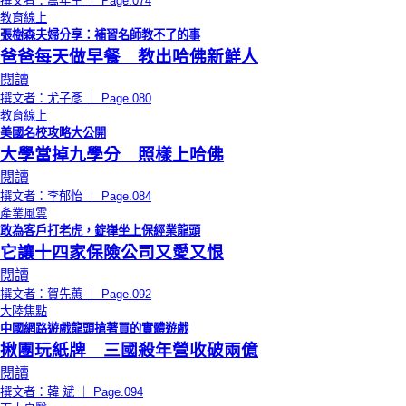
撰文者：萬年生 ｜ Page.074
教育線上
張樹森夫婦分享：補習名師教不了的事
爸爸每天做早餐 教出哈佛新鮮人
閱讀
撰文者：尤子彥 ｜ Page.080
教育線上
美國名校攻略大公開
大學當掉九學分 照樣上哈佛
閱讀
撰文者：李郁怡 ｜ Page.084
產業風雲
敢為客戶打老虎，錠嵂坐上保經業龍頭
它讓十四家保險公司又愛又恨
閱讀
撰文者：賀先蕙 ｜ Page.092
大陸焦點
中國網路遊戲龍頭搶著買的實體遊戲
揪團玩紙牌 三國殺年營收破兩億
閱讀
撰文者：韓 斌 ｜ Page.094