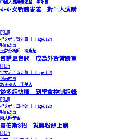
中國人壽業務總監 李郁馨
乖乖女戰勝害羞 對千人演講
閱讀
撰文者：賀先蕙 ｜ Page.124
封面故事
王牌分析師 楊應超
會講更會問 成為外資常勝軍
閱讀
撰文者：賀先蕙 ｜ Page.126
封面故事
名主持人 于美人
從多話快嘴 到學會控制話鋒
閱讀
撰文者：單小懿 ｜ Page.128
封面故事
向大師學習
賈伯斯3招 就讓粉絲上癮
閱讀