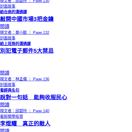
撰文者：邱碧玲 ｜ Page.130
封面故事
給台商的溝通課
敲開中國市場3把金鑰
閱讀
撰文者：單小懿 ｜ Page.132
封面故事
給上班族的溝通課
別犯電子郵件5大禁忌
閱讀
撰文者：林孟儀 ｜ Page.136
封面故事
看經典名句
說對一句話 能夠收服民心
閱讀
撰文者：邱碧玲 ｜ Page.140
看新聞學投資
李焜耀 真正的敵人
閱讀