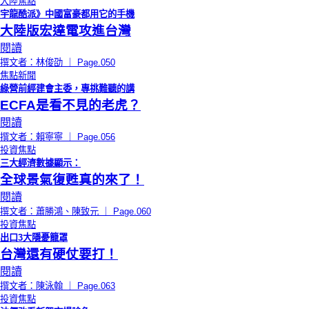
大陸焦點
宇龍酷派》中國富豪都用它的手機
大陸版宏達電攻進台灣
閱讀
撰文者：林俊劭 ｜ Page.050
焦點新聞
綠營前經建會主委，專挑難聽的講
ECFA是看不見的老虎？
閱讀
撰文者：賴寧寧 ｜ Page.056
投資焦點
三大經濟數據顯示：
全球景氣復甦真的來了！
閱讀
撰文者：蕭勝鴻、陳致元 ｜ Page.060
投資焦點
出口3大隱憂籠罩
台灣還有硬仗要打！
閱讀
撰文者：陳泳翰 ｜ Page.063
投資焦點