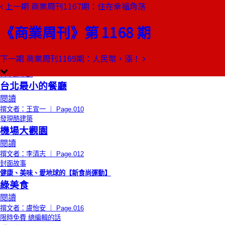
上一期
商業周刊1167期：住在幸福角落
本期目錄
預覽文章
《商業周刊》第 1168 期
董事長嬉遊記
再來一次
閱讀
下一期
商業周刊1169期：人民幣，漲！
撰文者：陶傳正 ｜ Page.008
嘗小鮮筆記
台北最小的餐廳
閱讀
撰文者：王宣一 ｜ Page.010
發現酷建築
機場大觀園
閱讀
撰文者：李清志 ｜ Page.012
封面故事
健康、美味、愛地球的【新食尚運動】
綠美食
閱讀
撰文者：盧怡安 ｜ Page.016
限時免費
總編輯的話