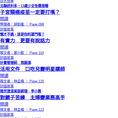
百大良醫
北縣送利多，13歲少女免費接種
子宮頸癌疫苗一定要打嗎？
閱讀
整理者：胡釗維 ｜ Page.098
封面故事
懷才不遇，這是你的罩門嗎？
有實力 更要有說話力
閱讀
撰文者：單小懿 ｜ Page.110
封面故事
計畫管理師 周龍鴻
活用文件 口吃兒變明星講師
閱讀
撰文者：林孟儀 ｜ Page.120
封面故事
雅芳資深美容經理 李小惠
對鏡子苦練 主婦變業務高手
閱讀
撰文者：林孟儀 ｜ Page.122
封面故事