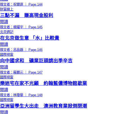
撰文者：祝爾達 ｜ Page.144
財富線上
三點不漏 賺高現金股利
閱讀
撰文者：楊燿宇 ｜ Page.145
北京週記
在北京做生意 「水」比較貴
閱讀
撰文者：呂品器 ｜ Page.146
國際視窗
向中國求和 礦業巨頭請出季辛吉
閱讀
撰文者：蘇鵬元 ｜ Page.147
國際視窗
樂迷宅在家不光顧 約翰藍儂博物館歇業
閱讀
撰文者：林瓊華 ｜ Page.148
國際視窗
亞洲留學生大出走 澳洲教育業掀倒閉潮
閱讀