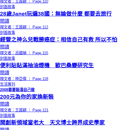
撰文者：王茜穎 ｜ Page.110
封面故事
28歲Janet玩遍38國：無論做什麼 都要去旅行
閱讀
撰文者：王茜穎 ｜ Page.112
封面故事
經營之神么兒戰勝癌症：相信自己有救 所以不怕
閱讀
撰文者：呂國禎 ｜ Page.115
封面故事
便利貼貼滿抽油煙機 歐巴桑變研究生
閱讀
撰文者：林亞偉 ｜ Page.118
生活專刊
2008春夏裝潢自己做
200元為你的家換新裝
閱讀
撰文者：王茜穎 ｜ Page.121
封面故事
開創新領域當老大 天文博士跨界成史學家
閱讀