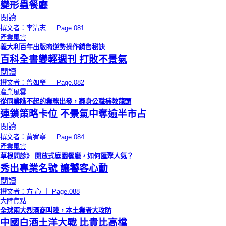
變形蟲餐廳
閱讀
撰文者：李清志 ｜ Page.081
產業風雲
義大利百年出版商逆勢操作銷售秘訣
百科全書變輕週刊 打敗不景氣
閱讀
撰文者：曾如瑩 ｜ Page.082
產業風雲
從同業瞧不起的業務出發，翻身公職補教龍頭
連鎖策略卡位 不景氣中奪逾半市占
閱讀
撰文者：黃宥寧 ｜ Page.084
產業風雲
草根問診》 開放式庭園餐廳，如何匯聚人氣？
秀出專業名號 讓饕客心動
閱讀
撰文者：方 心 ｜ Page.088
大陸焦點
全球兩大烈酒商叫陣，本土業者大攻防
中國白酒土洋大戰 比貴比高檔