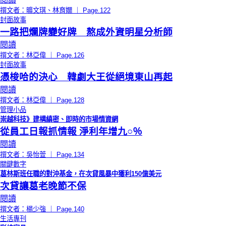
撰文者：曠文琪、林育嫺 ｜ Page.122
封面故事
一路把爛牌變好牌 熬成外資明星分析師
閱讀
撰文者：林亞偉 ｜ Page.126
封面故事
憑梭哈的決心 韓劇大王從絕境東山再起
閱讀
撰文者：林亞偉 ｜ Page.128
管理小品
崇越科技》建構縝密、即時的市場情資網
從員工日報抓情報 淨利年增九○％
閱讀
撰文者：吳怡萱 ｜ Page.134
關鍵數字
葛林斯班任職的對沖基金，在次貸風暴中獲利150億美元
次貸讓葛老晚節不保
閱讀
撰文者：楊少強 ｜ Page.140
生活專刊