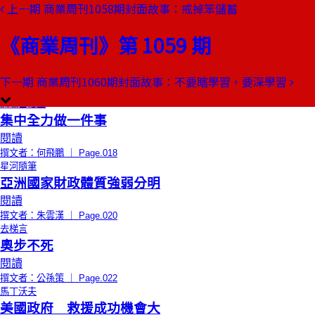
上一期
商業周刊1058期封面故事：戒掉笨儲蓄
本期目錄
預覽文章
《商業周刊》第 1059 期
限時免費
總編輯的話
認識後藤高志
閱讀
下一期
商業周刊1060期封面故事：不要瞎學習，要深學習
撰文者：王文靜 ｜ Page.016
商場自慢塾
集中全力做一件事
閱讀
撰文者：何飛鵬 ｜ Page.018
星河隨筆
亞洲國家財政體質強弱分明
閱讀
撰文者：朱雲漢 ｜ Page.020
去梯言
奧步不死
閱讀
撰文者：公孫策 ｜ Page.022
馬丁沃夫
美國政府 救援成功機會大