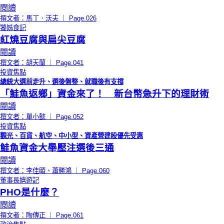
閱讀
撰文者：馬丁．沃夫 ｜ Page.026
饕姊食記
紅燒豆腐與扁尖豆腐
閱讀
撰文者：胡天蘭 ｜ Page.041
投資焦點
總統大選前走升、選後盤整、就職後有支撐
「鮭魚返鄉」資金來了！ 新台幣急升下的理財術
閱讀
撰文者：單小懿 ｜ Page.052
投資焦點
觀光、百貨、航空、中小型、資產營建股優先受惠
鮭魚資金大舉壓注選後三通
閱讀
撰文者：李佳頤、蕭勝鴻 ｜ Page.060
董事長嬉遊記
PHO是什麼？
閱讀
撰文者：陶傳正 ｜ Page.061