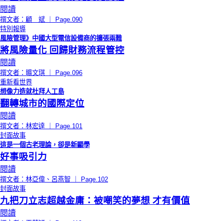
閱讀
撰文者：顧 斌 ｜ Page.090
特別報導
風險管理》中國大型電信設備商的擴張兩難
將風險量化 回歸財務流程管控
閱讀
撰文者：曠文琪 ｜ Page.096
重新看世界
想像力造就杜拜人工島
翻轉城市的國際定位
閱讀
撰文者：林宏達 ｜ Page.101
封面故事
這是一個古老理論，卻是新顯學
好事吸引力
閱讀
撰文者：林亞偉、呂燕智 ｜ Page.102
封面故事
九把刀立志超越金庸：被嘲笑的夢想 才有價值
閱讀