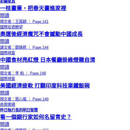
彩繪家具
一枝畫筆，把春天畫進家裡
閱讀
撰文者：王茜穎 ｜ Page.141
國際投資瞭望
奧運後經濟魔咒不會撼動中國成長
閱讀
譯文者：鄭煥昇 ｜ Page.144
國際視窗
中國食材亮紅燈 日本餐廳掛綠燈籠自清
閱讀
撰文者：李 柏 ｜ Page.148
國際視窗
美國經濟疲軟 打翻印度科技業鐵飯碗
閱讀
撰文者：葉心嵐 ｜ Page.149
商周書摘
昨日執行長的明日智慧
看一個銀行家如何名留青史？
閱讀