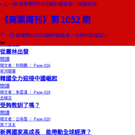
上一期
商業周刊1051期封面故事：油糧告急
本期目錄
預覽文章
《商業周刊》第 1052 期
限時免費
總編輯的話
一瓶紅酒．一段往事
閱讀
下一期
商業周刊1053期封面故事：大時代的盛宴
撰文者：王文靜 ｜ Page.014
商場自慢塾
從叢林出發
閱讀
撰文者：何飛鵬 ｜ Page.016
星河隨筆
韓國全力迎接中國崛起
閱讀
撰文者：朱雲漢 ｜ Page.018
去梯言
受夠教訓了嗎？
閱讀
撰文者：公孫策 ｜ Page.020
馬丁沃夫
新興國家高成長 能帶動全球經濟？