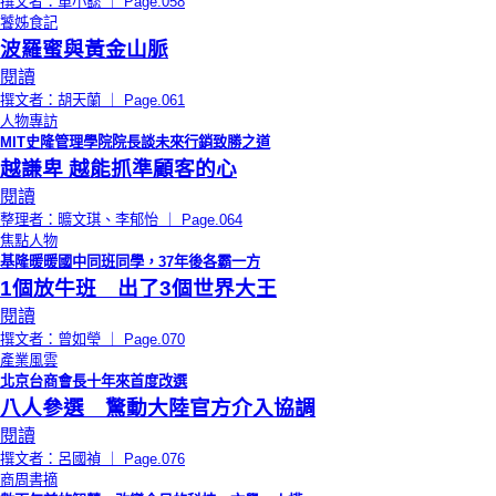
撰文者：單小懿 ｜ Page.058
饕姊食記
波羅蜜與黃金山脈
閱讀
撰文者：胡天蘭 ｜ Page.061
人物專訪
MIT史隆管理學院院長談未來行銷致勝之道
越謙卑 越能抓準顧客的心
閱讀
整理者：曠文琪、李郁怡 ｜ Page.064
焦點人物
基隆暖暖國中同班同學，37年後各霸一方
1個放牛班 出了3個世界大王
閱讀
撰文者：曾如瑩 ｜ Page.070
產業風雲
北京台商會長十年來首度改選
八人參選 驚動大陸官方介入協調
閱讀
撰文者：呂國禎 ｜ Page.076
商周書摘