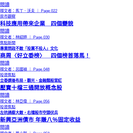
閱讀
撰文者：馬丁．沃夫 ｜ Page.022
房市觀察
科技應用帶來企業 四個變貌
閱讀
撰文者：林紹婷 ｜ Page.030
焦點新聞
專業問政不敵「投黨不投人」文化
商周〈好立委榜〉 四個榜首落馬！
閱讀
撰文者：呂國禎 ｜ Page.048
投資焦點
立委選後布局，觀光、金融類股當紅
壓寶十檔三通開放概念股
閱讀
撰文者：林亞偉 ｜ Page.056
投資焦點
左抗通膨大敵，右擋股市空頭伏兵
新興亞洲債市 年賺八％固定收益
閱讀