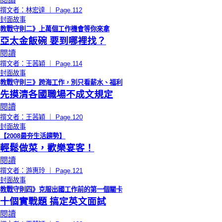
撰文者：林宏達 ｜ Page.112
封面故事
教戰守則二》上萬個工作機會等你來拿
亞太金飯碗 要到哪裡找？
閱讀
撰文者：王茜穎 ｜ Page.114
封面故事
教戰守則三》跨海工作，別只看薪水、福利
先摸清各國職場不成文規定
閱讀
撰文者：王茜穎 ｜ Page.120
封面故事
【2008最夯生活趨勢】
輕鬆做菜，歡樂宴客！
閱讀
撰文者：游惠玲 ｜ Page.121
封面故事
教戰守則四》克服出國工作前的第一個關卡
十個實戰題 搞定英文面試
閱讀