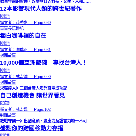
數百年前的智慧，改變今日的科技、文學、人權……
12本影響現代人類的跨世紀著作
閱讀
撰文者：孫秀惠 ｜ Page.080
董事長嬉遊記
獨白咖啡裡的自在
閱讀
撰文者：陶傳正 ｜ Page.081
封面故事
10,000個亞洲飯碗 專找台灣人！
閱讀
撰文者：林宏達 ｜ Page.090
封面故事
求職達人》三個台灣人海外職場成功記
自己創造機會 讓世界看見
閱讀
撰文者：林宏達 ｜ Page.102
封面故事
教戰守則一》出國意願、適應力及語言力缺一不可
盤點你的跨國移動力存摺
閱讀