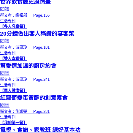
世界飲食歷史風情畫
閱讀
撰文者：編輯部 ｜ Page.156
生活專刊
【多人分享餐】
20分鐘做出客人稱讚的宴客菜
閱讀
撰文者：游惠玲 ｜ Page.181
生活專刊
【雙人幸福餐】
幫愛情加溫的廚房約會
閱讀
撰文者：游惠玲 ｜ Page.241
生活專刊
【單人健康餐】
紅蘿蔔變蛋黃酥的創意素食
閱讀
撰文者：施穎瑩 ｜ Page.281
生活專刊
【我的第一餐】
電視、食譜、家教班 練好基本功