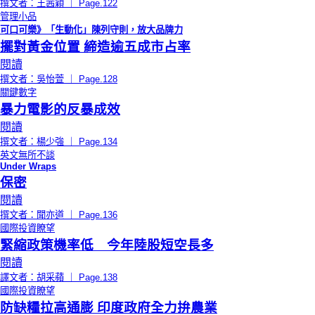
撰文者：王茜穎 ｜ Page.122
管理小品
可口可樂》「生動化」陳列守則，放大品牌力
擺對黃金位置 締造逾五成市占率
閱讀
撰文者：吳怡萱 ｜ Page.128
關鍵數字
暴力電影的反暴成效
閱讀
撰文者：楊少強 ｜ Page.134
英文無所不談
Under Wraps
保密
閱讀
撰文者：聞亦道 ｜ Page.136
國際投資瞭望
緊縮政策機率低 今年陸股短空長多
閱讀
譯文者：胡采蘋 ｜ Page.138
國際投資瞭望
防缺糧拉高通膨 印度政府全力拚農業