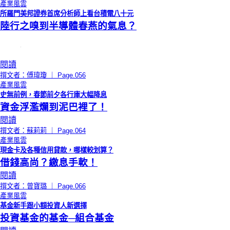
產業風雲
所羅門美邦證券首席分析師上看台積電八十元
陸行之嗅到半導體春燕的氣息？
閱讀
撰文者：傅瑋瓊 ｜ Page.056
產業風雲
史無前例，春節前夕各行庫大幅降息
資金浮濫爛到泥巴裡了！
閱讀
撰文者：蘇莉莉 ｜ Page.064
產業風雲
現金卡及各種信用貸款，哪樣較划算？
借錢高尚？繳息手軟！
閱讀
撰文者：曾寶璐 ｜ Page.066
產業風雲
基金新手跟小額投資人新選擇
投資基金的基金─組合基金