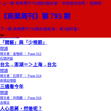
上一期
商業周刊792期封面故事：你吝嗇他怕死，我賺錢
本期目錄
預覽文章
《商業周刊》第 793 期
限時免費
總編輯的話
一千億！
閱讀
下一期
商業周刊795期封面故事：第3波財富
撰文者：王文靜 ｜ Page.010
創辦人聊天室
「開竅」與「少根筋」
閱讀
撰文者：金惟純 ｜ Page.012
石頭評論
台北→澎湖＝＞上海→台北
閱讀
撰文者：石齊平 ｜ Page.014
商場自慢塾
三通看今年
閱讀
撰文者：何飛鵬 ｜ Page.016
去梯言
人心思蔣，然後呢？