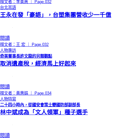
撰文者：李美惠 ｜ Page.032
台北耳語
王永在發「豪語」，台塑集團營收少一千億
閱讀
撰文者：王 宏 ｜ Page.032
人物專訪
奇美董事長許文龍的另類觀點
取消遺產稅，經濟馬上好起來
閱讀
撰文者：黃惠娟 ｜ Page.034
人物特寫
二十四小時內，從國安會策士變國防部副部長
林中斌成為「文人領軍」種子選手
閱讀