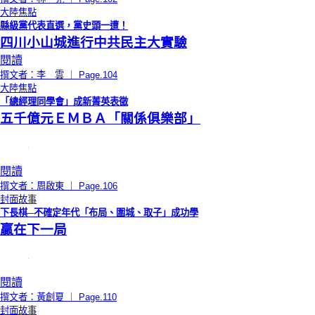
大陸焦點
縣級黨代表直選，黨史頭一遭！
四川小山城進行中共民主大實驗
閱讀
撰文者：李 雲 ｜ Page.104
大陸焦點
「總經理同學會」成新菁英表徵
五千億元ＥＭＢＡ「關係俱樂部」
閱讀
撰文者：周啟東 ｜ Page.106
封面故事
下長棋─不確定年代「布局、圍城、取子」成功學
贏在下一局
閱讀
撰文者：黃創夏 ｜ Page.110
封面故事