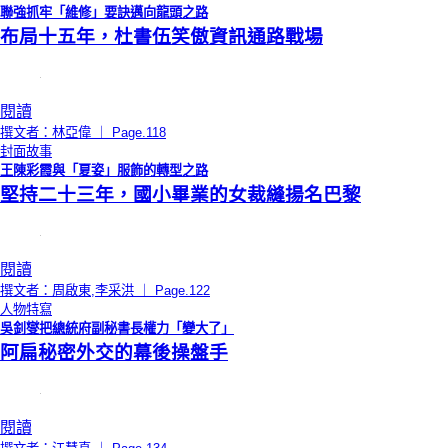
聯強抓牢「維修」要訣邁向龍頭之路
布局十五年，杜書伍笑傲資訊通路戰場
閱讀
撰文者：林亞偉 ｜ Page.118
封面故事
王陳彩霞與「夏姿」服飾的轉型之路
堅持二十三年，國小畢業的女裁縫揚名巴黎
閱讀
撰文者：周啟東,李采洪 ｜ Page.122
人物特寫
吳釗燮把總統府副秘書長權力「變大了」
阿扁秘密外交的幕後操盤手
閱讀