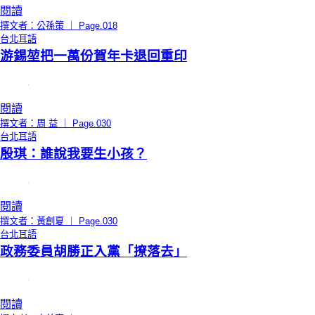
閱讀
撰文者：公孫策 ｜ Page.018
台北耳語
游錫堃把一萬份賀年卡退回重印
閱讀
撰文者：周 益 ｜ Page.030
台北耳語
殷琪：誰說我要生小孩？
閱讀
撰文者：黃創夏 ｜ Page.030
台北耳語
政務委員胡勝正入黨「撩落去」
閱讀