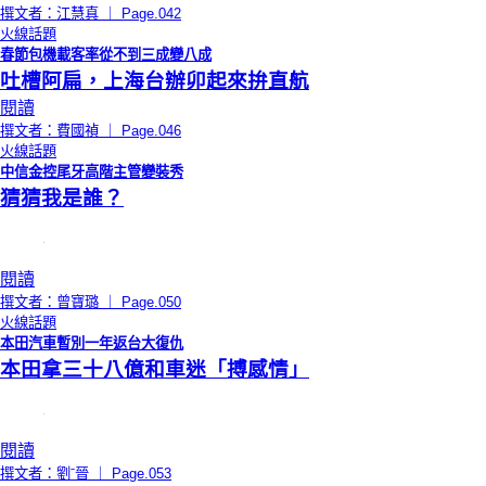
撰文者：江慧真 ｜ Page.042
火線話題
春節包機載客率從不到三成變八成
吐槽阿扁，上海台辦卯起來拚直航
閱讀
撰文者：費國禎 ｜ Page.046
火線話題
中信金控尾牙高階主管變裝秀
猜猜我是誰？
閱讀
撰文者：曾寶璐 ｜ Page.050
火線話題
本田汽車暫別一年返台大復仇
本田拿三十八億和車迷「搏感情」
閱讀
撰文者：劉ˉ晉 ｜ Page.053