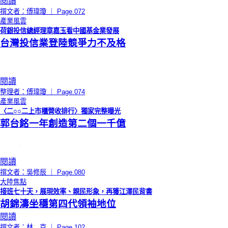
閱讀
撰文者：傅瑋瓊 ｜ Page.072
產業風雲
荷銀投信總經理章嘉玉看中國基金業發展
台灣投信業登陸競爭力不及格
閱讀
整理者：傅瑋瓊 ｜ Page.074
產業風雲
〈二○○二上市櫃營收排行〉獨家完整曝光
郭台銘一年創造第二個一千億
閱讀
撰文者：吳修辰 ｜ Page.080
大陸焦點
接班七十天，展現效率、親民形象，再獲江澤民背書
胡錦濤坐穩第四代領袖地位
閱讀
撰文者：林 克 ｜ Page.102