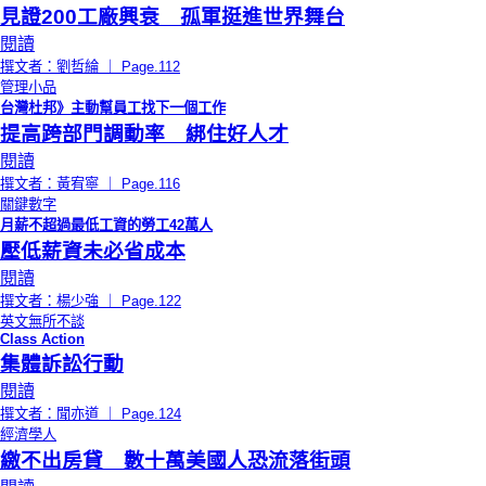
見證200工廠興衰 孤軍挺進世界舞台
閱讀
撰文者：劉哲綸 ｜ Page.112
管理小品
台灣杜邦》主動幫員工找下一個工作
提高跨部門調動率 綁住好人才
閱讀
撰文者：黃宥寧 ｜ Page.116
關鍵數字
月薪不超過最低工資的勞工42萬人
壓低薪資未必省成本
閱讀
撰文者：楊少強 ｜ Page.122
英文無所不談
Class Action
集體訴訟行動
閱讀
撰文者：聞亦道 ｜ Page.124
經濟學人
繳不出房貸 數十萬美國人恐流落街頭