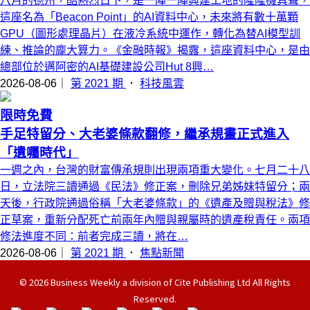
八月的德州，酷熱烈日下，是一陣一陣興建工地的隆隆機具聲，
這座名為「Beacon Point」的AI資料中心，未來將有數十萬顆
GPU（圖形處理晶片）在液冷系統中運作，轉化為替AI模型訓
練、推論的龐大算力。《金融時報》揭露，這座資料中心，是由
總部位於邁阿密的AI基礎建設公司Hut 8興…
2026-08-06｜
第 2021 期
．
科技風雲
限時免費
手足特留分、大老婆條款翻修，繼承規畫正式進入
「遺囑時代」
一週之內，台灣的財富傳承規則出現兩項重大變化。七月二十八
日，立法院三讀通過《民法》修正案，刪除兄弟姊妹特留分；兩
天後，行政院通過俗稱「大老婆條款」的《遺產及贈與稅法》修
正草案，重新分配死亡前兩年內贈與親屬時的遺產稅責任。兩項
修法進度不同：前者完成三讀，將在…
2026-08-06｜
第 2021 期
．
焦點新聞
© 2026 Business Weekly a division of Cite Publishing Ltd All Rights
Reserved.