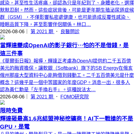
感染，甚至性生活疼痛，卻認為只是年紀到了、身體老化，選擇
默默忍耐。然而，這些症狀背後，可能是更年期生殖泌尿道症候
群（GSM），不僅影響私密處健康，也可能造成反覆性感染、
睡眠品質下降，甚至影響伴侶關係。林口…
2026-08-06｜
第 2021 期
．
良醫問診
當輝達變成OpenAI的影子銀行⋯怕的不是借錢，是
這三件事
《華爾街日報》報導，輝達正考慮為OpenAI提供約二千五百億
美元的融資擔保，讓軟銀（Softbank）旗下的SB Energy在俄亥
俄州那座大型資料中心能夠借到錢動工。二千五百億美元是什麼
概念？這幾乎是一個中等國家的年度GDP。消息一出，很多人
認為黃仁勳是「左手換右手」。這種說法太…
2026-08-06｜
第 2021 期
．
FOMO研究院
限時免費
輝達砸最高1.6兆結盟神秘挖礦商！AI下一戰搶的不是
GPU，是電