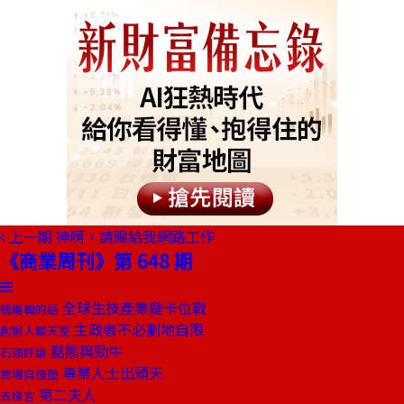
上一期
神啊，請賜給我網路工作
《商業周刊》第 648 期
全球生技產業鏈卡位戰
總編輯的話
主政者不必劃地自限
創辦人聊天室
黠熊與勁牛
石頭評論
專業人士出頭天
商場自慢塾
第二夫人
去梯言