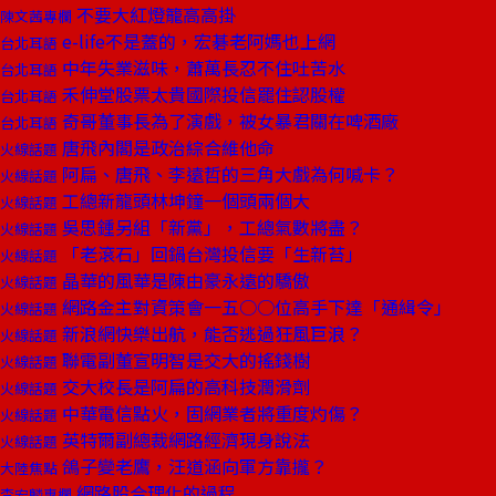
不要大紅燈籠高高掛
陳文茜專欄
e-life不是蓋的，宏碁老阿媽也上網
台北耳語
中年失業滋味，蕭萬長忍不住吐苦水
台北耳語
禾伸堂股票太貴國際投信罷住認股權
台北耳語
奇哥董事長為了演戲，被女暴君關在啤酒廠
台北耳語
唐飛內閣是政治綜合維他命
火線話題
阿扁、唐飛、李遠哲的三角大戲為何喊卡？
火線話題
工總新龍頭林坤鐘一個頭兩個大
火線話題
吳思鍾另組「新黨」，工總氣數將盡？
火線話題
「老滾石」回鍋台灣投信要「生新苔」
火線話題
晶華的風華是陳由豪永遠的驕傲
火線話題
網路金主對資策會一五○○位高手下達「通緝令」
火線話題
新浪網快樂出航，能否逃過狂風巨浪？
火線話題
聯電副董宣明智是交大的搖錢樹
火線話題
交大校長是阿扁的高科技潤滑劑
火線話題
中華電信點火，固網業者將重度灼傷？
火線話題
英特爾副總裁網路經濟現身說法
火線話題
鴿子變老鷹，汪道涵向軍方靠攏？
大陸焦點
網路股合理化的過程
李宏麟專欄