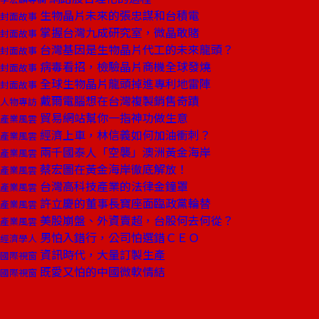
生物晶片未來的張忠謀和台積電
封面故事
掌握台灣九成研究室，微晶敢賭
封面故事
台灣基因是生物晶片代工的未來龍頭？
封面故事
病毒看招，檢驗晶片商機全球發燒
封面故事
全球生物晶片龍頭掉進專利地雷陣
封面故事
戴爾電腦想在台灣複製銷售奇蹟
人物專訪
貿易網站幫你一指神功做生意
產業風雲
經濟上車，林信義如何加油衝刺？
產業風雲
兩千國泰人「空襲」澳洲黃金海岸
產業風雲
蔡宏圖在黃金海岸徹底解放！
產業風雲
台灣高科技產業的法律金鐘罩
產業風雲
許立慶的董事長寶座面臨政黨輪替
產業風雲
美股崩盤、外資賣超，台股何去何從？
產業風雲
男怕入錯行，公司怕選錯ＣＥＯ
經濟學人
資訊時代，大量訂製生產
國際視窗
既愛又怕的中國微軟情結
國際視窗