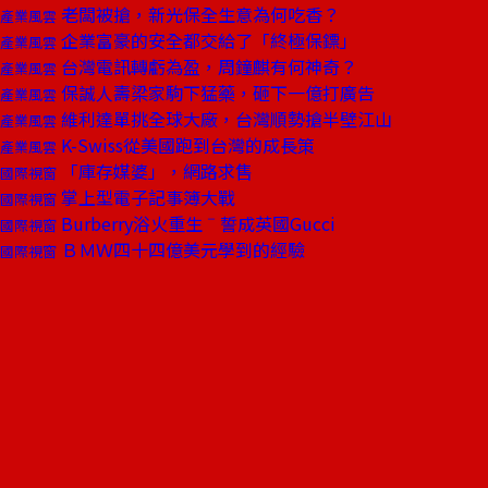
老闆被搶，新光保全生意為何吃香？
產業風雲
企業富豪的安全都交給了「終極保鏢」
產業風雲
台灣電訊轉虧為盈，周鐘麒有何神奇？
產業風雲
保誠人壽梁家駒下猛藥，砸下一億打廣告
產業風雲
維利達單挑全球大廠，台灣順勢搶半壁江山
產業風雲
K-Swiss從美國跑到台灣的成長策
產業風雲
「庫存媒婆」，網路求售
國際視窗
掌上型電子記事簿大戰
國際視窗
Burberry浴火重生ˉ誓成英國Gucci
國際視窗
ＢＭＷ四十四億美元學到的經驗
國際視窗