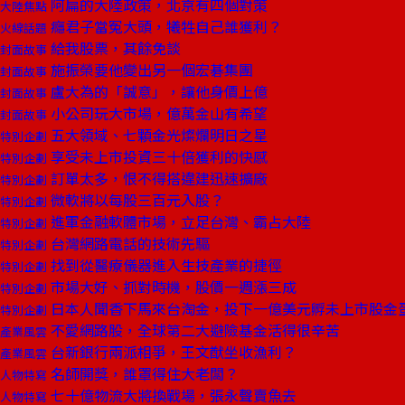
阿扁的大陸政策，北京有四個對策
大陸焦點
癮君子當冤大頭，犧牲自己誰獲利？
火線話題
給我股票，其餘免談
封面故事
施振榮要他變出另一個宏碁集團
封面故事
盧大為的「誠意」，讓他身價上億
封面故事
小公司玩大市場，億萬金山有希望
封面故事
五大領域、七顆金光燦爛明日之星
特別企劃
享受未上市投資三十倍獲利的快感
特別企劃
訂單太多，恨不得搭違建迅速擴廠
特別企劃
微軟將以每股三百元入股？
特別企劃
進軍金融軟體市場，立足台灣、霸占大陸
特別企劃
台灣網路電話的技術先驅
特別企劃
找到從醫療儀器進入生技產業的捷徑
特別企劃
市場大好、抓對時機，股價一週漲三成
特別企劃
日本人聞香下馬來台淘金，投下一億美元孵未上市股金
特別企劃
不愛網路股，全球第二大避險基金活得很辛苦
產業風雲
台新銀行兩派相爭，王文猷坐收漁利？
產業風雲
名師開獎，誰罩得住大老闆？
人物特寫
七十億物流大將換戰場，張永聲賣魚去
人物特寫