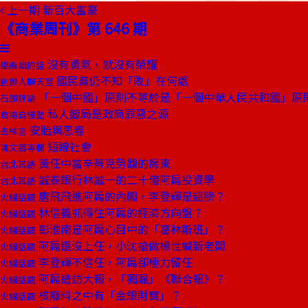
上一期
新百大富豪
《商業周刊》第 646 期
沒有勇氣，就沒有榮耀
總編輯的話
國民黨仍不知「敗」在何處
創辦人聊天室
「一個中國」原則不等於是「一個中華人民共和國」原
石頭評論
私人飯局是政商罪惡之源
商場自慢塾
安胎與思春
去梯言
短線社會
陳文茜專欄
黃任中當辛蒂克勞馥的房東
台北耳語
誠泰銀行林誠一的二十億阿扁投資學
台北耳語
唐飛飛進阿扁的內閣，李登輝是翅膀？
火線話題
林信義抓得住阿扁的經濟方向盤？
火線話題
彭淮南是阿扁心目中的「葛林斯班」？
火線話題
阿扁還沒上任，小沈搶做楊世緘新老闆
火線話題
李登輝不信任，阿扁卻極力留任
火線話題
阿扁造訪大報，「獨漏」《聯合報》？
火線話題
核廢料之中有「金銀財寶」？
火線話題