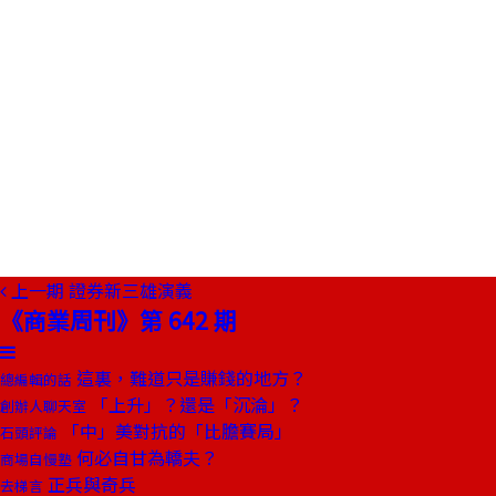
上一期
證券新三雄演義
《商業周刊》第 642 期
這裏，難道只是賺錢的地方？
總編輯的話
「上升」？還是「沉淪」？
創辦人聊天室
「中」美對抗的「比膽賽局」
石頭評論
何必自甘為轎夫？
商場自慢塾
正兵與奇兵
去梯言