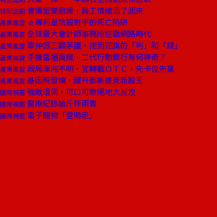
會議室變廚房，員工情緒活了起來
特別企劃
ｅ專利是坑殺對手的死亡陷阱
產業風雲
全球最大會計師事務所迎戰網路時代
產業風雲
辜仲諒三顧茅廬，挖到花旗的「利」和「錢」
產業風雲
手機當櫃員機，二代行動銀行有何神奇？
產業風雲
政局渾沌不明，宜轉戰ＯＴＣ，先卡位先贏
產業風雲
基因股發燒，躍升那斯達克新股王
產業風雲
強敵環伺，可口可樂絕地大反攻
國際視窗
醫療紀錄論斤秤兩賣
國際視窗
電子寵物「登時走」
國際視窗