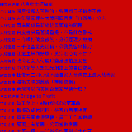
八百壯士連續劇
陳文茜專欄
國產債權人苦哈哈，張朝翔日子過得不差
台北耳語
去年蔡燕萍在大陸開四百家「自然美」分店
台北耳語
兩岸關係是新總統最頭痛的問題
火線話題
白皮書只是舊調重提，不是紅色警戒
火線話題
三商銀打破金飯碗，分行經理大撤換
火線話題
三千億基金先出鞘，公務員客串操刀
火線話題
江道生賺到好康，黃宗宏心有不甘？
火線話題
政商名女人何麗玲變身法拍屋女皇
人物特寫
中共領導人想抽光網路上的自由空氣
大陸焦點
杜俊元二四○億不給自家人台灣史上最大慈善家
封面故事
婦唱夫隨的慈濟「神鵰俠侶」
封面故事
台灣可以向美國企業家學到什麼？
封面故事
Bridge to Profit
李宏麟專欄
員工至上，e時代的辦公室革命
特別企劃
櫃檯改成休閒區，待客自用兩相宜
特別企劃
董事長開會盪鞦韆，員工工作當遊戲
特別企劃
屋頂上有菜園，公司當做家園
特別企劃
大筆一揮，一半辦公空間劃成休息區
特別企劃