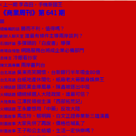
上一期
李森田，手機新國王
《商業周刊》第 641 期
勝而不利，值得嗎？
總編輯的話
誰最有條件主導兩岸談判？
創辦人聊天室
多彈頭的「白皮書」導彈
石頭評論
網路服務台將成企業必備部門
商場自慢塾
冷眼看抄家
去梯言
兩岸審判台
陳文茜專欄
吳東亮笑開懷，台新銀行半年吸金80億
台北耳語
台紙地產休閒化，紙廠老大哥變身娛樂王
台北耳語
國民黨金庫風暴，陳鑫被逐出中投
火線話題
總統候選人大陸政策，誰最可信？
火線話題
江澤民領銜主演「西部拓荒記」
大陸焦點
王永慶想用「中藥」反攻大陸
火線話題
馬志玲、蔡明興、白文正證券業新三雄演義
封面故事
大家先併了再說，價格也喊亂了
封面故事
王子和公主結婚，生活一定快樂嗎？
封面故事