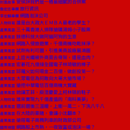
安侯評我們是一樁最細膩的合併案
封面故事
旅行資訊
詹宏志專欄
網路泡沫公司
李宏麟專欄
誰是台大政大ＥＭＢＡ最老的學生？
人物特寫
三十萬香港人排隊搶購湯姆小子股票
產業風雲
錸德科技大做阿貓阿狗的生意
產業風雲
網路入侵旅遊業，千億商機吃乾抹淨？
產業風雲
試劑有利可圖，引進美商設廠展鴻圖
產業風雲
上詮光纖被外商買去骨架，還是血肉？
產業風雲
宏碁花九億接全國電子林琦敏的棒子
產業風雲
邱羅火如何吸金二百億，做創投第一？
產業風雲
大眾電信為何敢向大哥大搶市場？
產業風雲
搶挖中華電信百億商機大寶藏
產業風雲
她讓王菲、庾澄慶愛上柯林頓的鞋子
產業風雲
誰來實現九千億產值的「南科美夢」？
人物特寫
選前選後三溫暖，上衝一萬二，下洗八千八
產業風雲
在大陸的豪賭，會讓小沈翻本？
產業風雲
搶搭電子商務列車的財政部公司
產業風雲
網路股上市熱，一夜致富或泡沫一場？
國際視窗