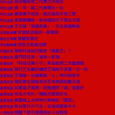
政治權貴第二代實力大閱兵
特別企劃
連、宋、扁二代身價比一比
特別企劃
黃禎憲不從政，看診看到半夜三更
特別企劃
老爸踢鐵板，吳伯雄的兒子政治冷感
特別企劃
王世雄「英雄救美」，志在高雄縣長
特別企劃
宋楚瑜該看的一部電影
信懷南專欄
誰離家最近
詹宏志專欄
訊息交易複合體
李宏麟專欄
華新科技如何變身「飆股王」？
封面故事
豪門四兄弟，事業一家親
封面故事
「科技狂飆小子」焦佑衡把工作當遊戲
封面故事
執行王永慶的構想王瑞瑜不浪費一分一秒
產業風雲
王瑞瑜－台塑集團「ｅ」時代的推手
產業風雲
鎖定數位相機全球王座業績挑戰百億
產業風雲
前進電子商務，前進國際「錢」途看好
產業風雲
有名才有利，網路天價買好名
產業風雲
美國線上合併時代華納的「陽謀」
產業風雲
新台幣升升不息，彭淮南緊張兮兮
產業風雲
網路下單引爆兩個女人的戰爭
人物特寫