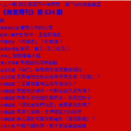
上一期
胡定要領軍中華開發 猛下800億金雞蛋
《商業周刊》第 634 期
權勢人物的心思
總編輯的話
歸零、重組和混血
創辦人聊天室
「時間表」？針對誰？
石頭評論
股東：員工=五○比五○
商場自慢塾
施耐庵看大選
去梯言
新總統的兩項挑戰
陳文茜專欄
「誤打」張秀政彭淮南難收殘局
台北耳語
東森電視台的記者年終獎金被「扣發」？
台北耳語
三重幫致富神話為何泡沫化？
火線話題
宏國地雷爆炸，中聯信託只受輕傷？
火線話題
林謝罕見吃國民黨奶水，為何拉肚子
火線話題
「總統是我們決定」是蔡豪說的嗎？
火線話題
馬英九發飆，金溥聰猛力向前衝
火線話題
張忠謀如何娶到聯電的「落跑新娘」？
火線話題
中俄同病相憐，聯手想滅美國威風
大陸焦點