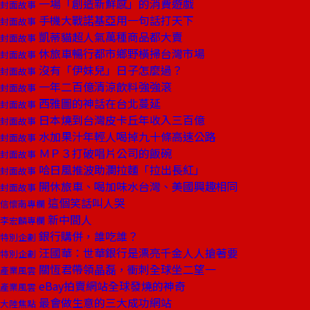
一場「創造新鮮感」的消費遊戲
封面故事
手機大戰諾基亞用一句話打天下
封面故事
凱蒂貓超人氣萬種商品都大賣
封面故事
休旅車暢行都市鄉野橫掃台灣市場
封面故事
沒有「伊妹兒」日子怎麼過？
封面故事
一年二百億清涼飲料強強滾
封面故事
西雅圖的神話在台北蔓延
封面故事
日本燒到台灣皮卡丘年收入三百億
封面故事
水加果汁年輕人喝掉九十條高速公路
封面故事
ＭＰ３打破唱片公司的飯碗
封面故事
哈日風推波助瀾拉麵「拉出長紅」
封面故事
開休旅車、喝加味水台灣、美國興趣相同
封面故事
這個笑話叫人哭
信懷南專欄
新中間人
李宏麟專欄
銀行購併，誰吃誰？
特別企劃
汪國華：世華銀行是漂亮千金人人搶著要
特別企劃
關恆君帶領晶磊，衝刺全球坐二望一
產業風雲
eBay拍賣網站全球發燒的神奇
產業風雲
最會做生意的三大成功網站
大陸焦點