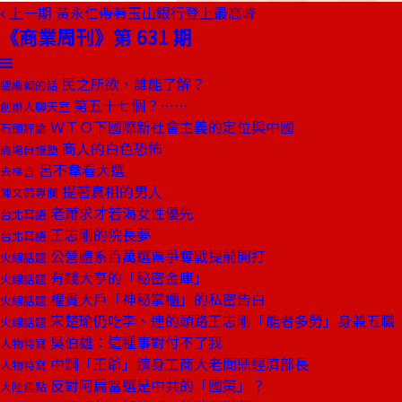
上一期
黃永仁帶著玉山銀行登上最高峰
《商業周刊》第 631 期
民之所欲，誰能了解？
總編輯的話
第五十七個？……
創辦人聊天室
ＷＴＯ下國際新社會主義的定位與中國
石頭評論
商人的白色恐怖
商場自慢塾
呂不韋看大選
去梯言
提著真相的男人
陳文茜專欄
老蕭求才若渴女性優先
台北耳語
王志剛的院長夢
台北耳語
公營體系百萬選票爭奪戰提前開打
火線話題
有錢大亨的「秘密金庫」
火線話題
權貴大戶「神秘掌櫃」的私密告白
火線話題
宋楚瑜仍吃李、連的頭路王志剛「能者多勞」身兼五職
火線話題
吳伯雄：這種事對付不了我
人物特寫
中鋼「王爺」躋身工商大老問鼎經濟部長
人物特寫
反對阿扁當選是中共的「國策」？
大陸焦點