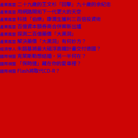
二十九歲的王文杉「回擊」九十歲的余紀忠
產業風雲
用網路開拓下一代更大的天空
產業風雲
科技「伯樂」康潤生獲利三百倍投資術
產業風雲
百億資本額券商合併案新出爐
產業風雲
探測二百億藥價「大黑洞」
產業風雲
解決藥價「大黑洞」有何妙方？
產業風雲
朱鎔基將最大磁浮高鐵計畫交付德國？
經濟學人
克萊斯勒想結婚，另一半何在？
國際視窗
「保時捷」藏在你的愛車裡？
國際視窗
Flash將取代CD-R？
國際視窗