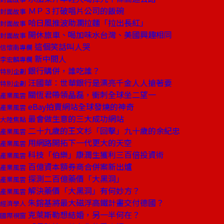
ＭＰ３打破唱片公司的飯碗
封面故事
哈日風推波助瀾拉麵「拉出長紅」
封面故事
開休旅車、喝加味水台灣、美國興趣相同
封面故事
這個笑話叫人哭
信懷南專欄
新中間人
李宏麟專欄
銀行購併，誰吃誰？
特別企劃
汪國華：世華銀行是漂亮千金人人搶著要
特別企劃
關恆君帶領晶磊，衝刺全球坐二望一
產業風雲
eBay拍賣網站全球發燒的神奇
產業風雲
最會做生意的三大成功網站
大陸焦點
二十九歲的王文杉「回擊」九十歲的余紀忠
產業風雲
用網路開拓下一代更大的天空
產業風雲
科技「伯樂」康潤生獲利三百倍投資術
產業風雲
百億資本額券商合併案新出爐
產業風雲
探測二百億藥價「大黑洞」
產業風雲
解決藥價「大黑洞」有何妙方？
產業風雲
朱鎔基將最大磁浮高鐵計畫交付德國？
經濟學人
克萊斯勒想結婚，另一半何在？
國際視窗