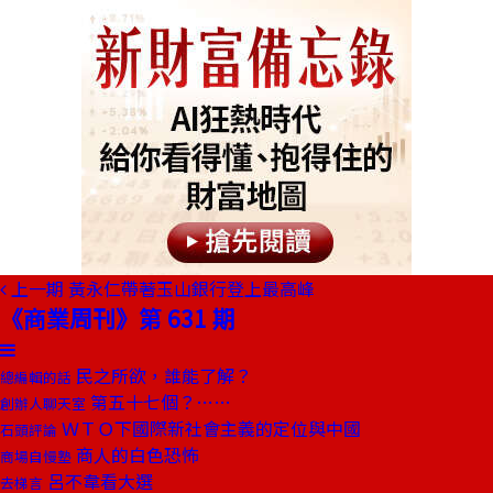
上一期
黃永仁帶著玉山銀行登上最高峰
《商業周刊》第 631 期
民之所欲，誰能了解？
總編輯的話
第五十七個？……
創辦人聊天室
ＷＴＯ下國際新社會主義的定位與中國
石頭評論
商人的白色恐怖
商場自慢塾
呂不韋看大選
去梯言