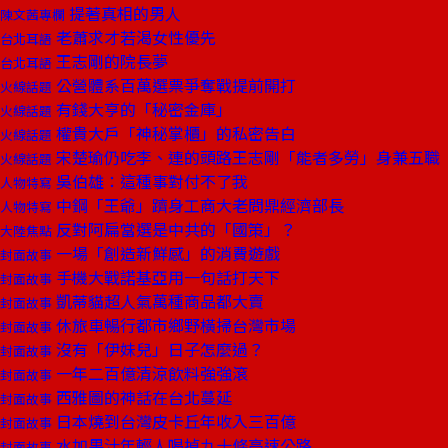
提著真相的男人
陳文茜專欄
老蕭求才若渴女性優先
台北耳語
王志剛的院長夢
台北耳語
公營體系百萬選票爭奪戰提前開打
火線話題
有錢大亨的「秘密金庫」
火線話題
權貴大戶「神秘掌櫃」的私密告白
火線話題
宋楚瑜仍吃李、連的頭路王志剛「能者多勞」身兼五職
火線話題
吳伯雄：這種事對付不了我
人物特寫
中鋼「王爺」躋身工商大老問鼎經濟部長
人物特寫
反對阿扁當選是中共的「國策」？
大陸焦點
一場「創造新鮮感」的消費遊戲
封面故事
手機大戰諾基亞用一句話打天下
封面故事
凱蒂貓超人氣萬種商品都大賣
封面故事
休旅車暢行都市鄉野橫掃台灣市場
封面故事
沒有「伊妹兒」日子怎麼過？
封面故事
一年二百億清涼飲料強強滾
封面故事
西雅圖的神話在台北蔓延
封面故事
日本燒到台灣皮卡丘年收入三百億
封面故事
水加果汁年輕人喝掉九十條高速公路
封面故事