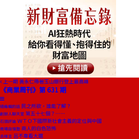
上一期
黃永仁帶著玉山銀行登上最高峰
《商業周刊》第 631 期
民之所欲，誰能了解？
總編輯的話
第五十七個？……
創辦人聊天室
ＷＴＯ下國際新社會主義的定位與中國
石頭評論
商人的白色恐怖
商場自慢塾
呂不韋看大選
去梯言