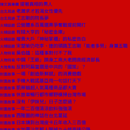
提著真相的男人
陳文茜專欄
老蕭求才若渴女性優先
台北耳語
王志剛的院長夢
台北耳語
公營體系百萬選票爭奪戰提前開打
火線話題
有錢大亨的「秘密金庫」
火線話題
權貴大戶「神秘掌櫃」的私密告白
火線話題
宋楚瑜仍吃李、連的頭路王志剛「能者多勞」身兼五職
火線話題
吳伯雄：這種事對付不了我
人物特寫
中鋼「王爺」躋身工商大老問鼎經濟部長
人物特寫
反對阿扁當選是中共的「國策」？
大陸焦點
一場「創造新鮮感」的消費遊戲
封面故事
手機大戰諾基亞用一句話打天下
封面故事
凱蒂貓超人氣萬種商品都大賣
封面故事
休旅車暢行都市鄉野橫掃台灣市場
封面故事
沒有「伊妹兒」日子怎麼過？
封面故事
一年二百億清涼飲料強強滾
封面故事
西雅圖的神話在台北蔓延
封面故事
日本燒到台灣皮卡丘年收入三百億
封面故事
水加果汁年輕人喝掉九十條高速公路
封面故事