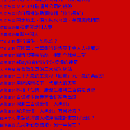
ＭＰ３打破唱片公司的飯碗
封面故事
哈日風推波助瀾拉麵「拉出長紅」
封面故事
開休旅車、喝加味水台灣、美國興趣相同
封面故事
這個笑話叫人哭
信懷南專欄
新中間人
李宏麟專欄
銀行購併，誰吃誰？
特別企劃
汪國華：世華銀行是漂亮千金人人搶著要
特別企劃
關恆君帶領晶磊，衝刺全球坐二望一
產業風雲
eBay拍賣網站全球發燒的神奇
產業風雲
最會做生意的三大成功網站
大陸焦點
二十九歲的王文杉「回擊」九十歲的余紀忠
產業風雲
用網路開拓下一代更大的天空
產業風雲
科技「伯樂」康潤生獲利三百倍投資術
產業風雲
百億資本額券商合併案新出爐
產業風雲
探測二百億藥價「大黑洞」
產業風雲
解決藥價「大黑洞」有何妙方？
產業風雲
朱鎔基將最大磁浮高鐵計畫交付德國？
經濟學人
克萊斯勒想結婚，另一半何在？
國際視窗