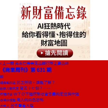
上一期
黃永仁帶著玉山銀行登上最高峰
《商業周刊》第 631 期
民之所欲，誰能了解？
總編輯的話
第五十七個？……
創辦人聊天室
ＷＴＯ下國際新社會主義的定位與中國
石頭評論
商人的白色恐怖
商場自慢塾
呂不韋看大選
去梯言