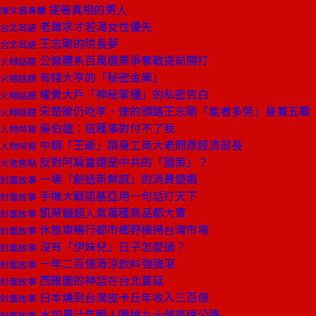
提著真相的男人
陳文茜專欄
老蕭求才若渴女性優先
台北耳語
王志剛的院長夢
台北耳語
公營體系百萬選票爭奪戰提前開打
火線話題
有錢大亨的「秘密金庫」
火線話題
權貴大戶「神秘掌櫃」的私密告白
火線話題
宋楚瑜仍吃李、連的頭路王志剛「能者多勞」身兼五職
火線話題
吳伯雄：這種事對付不了我
人物特寫
中鋼「王爺」躋身工商大老問鼎經濟部長
人物特寫
反對阿扁當選是中共的「國策」？
大陸焦點
一場「創造新鮮感」的消費遊戲
封面故事
手機大戰諾基亞用一句話打天下
封面故事
凱蒂貓超人氣萬種商品都大賣
封面故事
休旅車暢行都市鄉野橫掃台灣市場
封面故事
沒有「伊妹兒」日子怎麼過？
封面故事
一年二百億清涼飲料強強滾
封面故事
西雅圖的神話在台北蔓延
封面故事
日本燒到台灣皮卡丘年收入三百億
封面故事
水加果汁年輕人喝掉九十條高速公路
封面故事