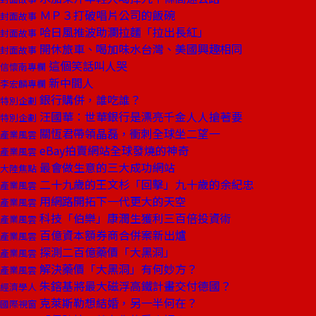
ＭＰ３打破唱片公司的飯碗
封面故事
哈日風推波助瀾拉麵「拉出長紅」
封面故事
開休旅車、喝加味水台灣、美國興趣相同
封面故事
這個笑話叫人哭
信懷南專欄
新中間人
李宏麟專欄
銀行購併，誰吃誰？
特別企劃
汪國華：世華銀行是漂亮千金人人搶著要
特別企劃
關恆君帶領晶磊，衝刺全球坐二望一
產業風雲
eBay拍賣網站全球發燒的神奇
產業風雲
最會做生意的三大成功網站
大陸焦點
二十九歲的王文杉「回擊」九十歲的余紀忠
產業風雲
用網路開拓下一代更大的天空
產業風雲
科技「伯樂」康潤生獲利三百倍投資術
產業風雲
百億資本額券商合併案新出爐
產業風雲
探測二百億藥價「大黑洞」
產業風雲
解決藥價「大黑洞」有何妙方？
產業風雲
朱鎔基將最大磁浮高鐵計畫交付德國？
經濟學人
克萊斯勒想結婚，另一半何在？
國際視窗