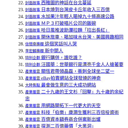
西雅圖的神話在台北蔓延
封面故事
日本燒到台灣皮卡丘年收入三百億
封面故事
水加果汁年輕人喝掉九十條高速公路
封面故事
ＭＰ３打破唱片公司的飯碗
封面故事
哈日風推波助瀾拉麵「拉出長紅」
封面故事
開休旅車、喝加味水台灣、美國興趣相同
封面故事
這個笑話叫人哭
信懷南專欄
新中間人
李宏麟專欄
銀行購併，誰吃誰？
特別企劃
汪國華：世華銀行是漂亮千金人人搶著要
特別企劃
關恆君帶領晶磊，衝刺全球坐二望一
產業風雲
eBay拍賣網站全球發燒的神奇
產業風雲
最會做生意的三大成功網站
大陸焦點
二十九歲的王文杉「回擊」九十歲的余紀
產業風雲
忠
用網路開拓下一代更大的天空
產業風雲
科技「伯樂」康潤生獲利三百倍投資術
產業風雲
百億資本額券商合併案新出爐
產業風雲
探測二百億藥價「大黑洞」
產業風雲