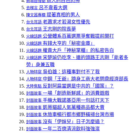
商人的白色恐怖
商場自慢塾
呂不韋看大選
去梯言
提著真相的男人
陳文茜專欄
老蕭求才若渴女性優先
台北耳語
王志剛的院長夢
台北耳語
公營體系百萬選票爭奪戰提前開打
火線話題
有錢大亨的「秘密金庫」
火線話題
權貴大戶「神秘掌櫃」的私密告白
火線話題
宋楚瑜仍吃李、連的頭路王志剛「能者多
火線話題
勞」身兼五職
吳伯雄：這種事對付不了我
人物特寫
中鋼「王爺」躋身工商大老問鼎經濟部長
人物特寫
反對阿扁當選是中共的「國策」？
大陸焦點
一場「創造新鮮感」的消費遊戲
封面故事
手機大戰諾基亞用一句話打天下
封面故事
凱蒂貓超人氣萬種商品都大賣
封面故事
休旅車暢行都市鄉野橫掃台灣市場
封面故事
沒有「伊妹兒」日子怎麼過？
封面故事
一年二百億清涼飲料強強滾
封面故事