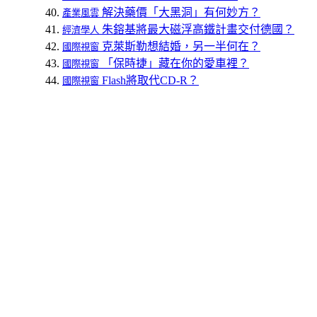
解決藥價「大黑洞」有何妙方？
產業風雲
朱鎔基將最大磁浮高鐵計畫交付德國？
經濟學人
克萊斯勒想結婚，另一半何在？
國際視窗
「保時捷」藏在你的愛車裡？
國際視窗
Flash將取代CD-R？
國際視窗