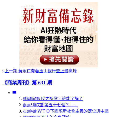
上一期
黃永仁帶著玉山銀行登上最高峰
《商業周刊》第 631 期
民之所欲，誰能了解？
總編輯的話
第五十七個？……
創辦人聊天室
ＷＴＯ下國際新社會主義的定位與中國
石頭評論