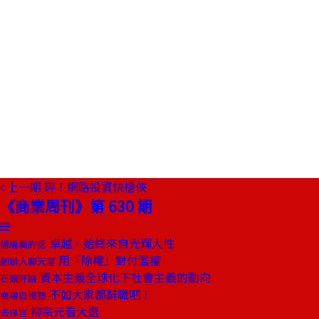
上一期
砰！網路投資快槍俠
《商業周刊》第 630 期
卓越，始終來自光輝人性
總編輯的話
用「除權」對付濫權
創辦人聊天室
資本主義全球化下社會主義的動向
石頭評論
不如大家都辭職吧！
商場自慢塾
柳宗元看大選
去梯言