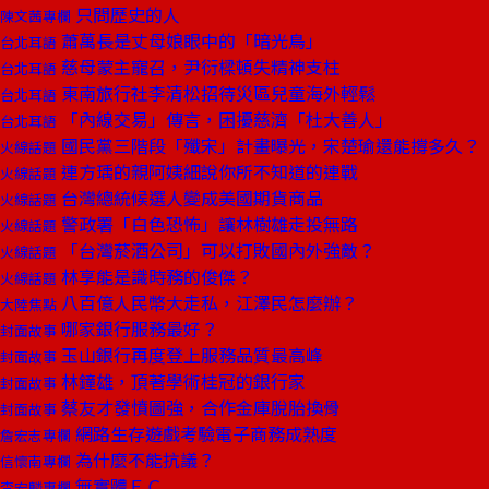
只問歷史的人
陳文茜專欄
蕭萬長是丈母娘眼中的「暗光鳥」
台北耳語
慈母蒙主寵召，尹衍樑頓失精神支柱
台北耳語
東南旅行社李清松招待災區兒童海外輕鬆
台北耳語
「內線交易」傳言，困擾慈濟「杜大善人」
台北耳語
國民黨三階段「殲宋」計畫曝光，宋楚瑜還能撐多久？
火線話題
連方瑀的親阿姨細說你所不知道的連戰
火線話題
台灣總統候選人變成美國期貨商品
火線話題
警政署「白色恐怖」讓林樹雄走投無路
火線話題
「台灣菸酒公司」可以打敗國內外強敵？
火線話題
林享能是識時務的俊傑？
火線話題
八百億人民幣大走私，江澤民怎麼辦？
大陸焦點
哪家銀行服務最好？
封面故事
玉山銀行再度登上服務品質最高峰
封面故事
林鐘雄，頂著學術桂冠的銀行家
封面故事
蔡友才發憤圖強，合作金庫脫胎換骨
封面故事
網路生存遊戲考驗電子商務成熟度
詹宏志專欄
為什麼不能抗議？
信懷南專欄
無實體ＥＣ
李宏麟專欄