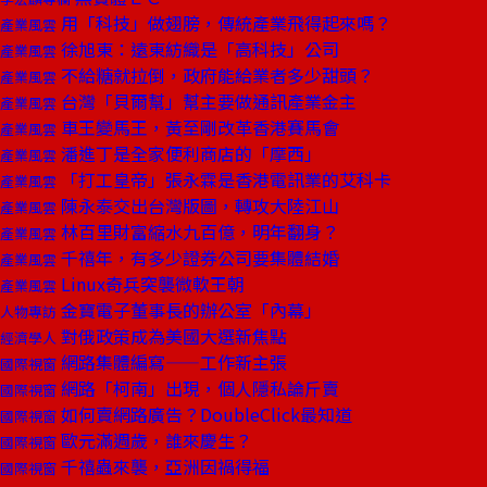
用「科技」做翅膀，傳統產業飛得起來嗎？
產業風雲
徐旭東：遠東紡織是「高科技」公司
產業風雲
不給糖就拉倒，政府能給業者多少甜頭？
產業風雲
台灣「貝爾幫」幫主要做通訊產業金主
產業風雲
車王變馬王，黃至剛改革香港賽馬會
產業風雲
潘進丁是全家便利商店的「摩西」
產業風雲
「打工皇帝」張永霖是香港電訊業的艾科卡
產業風雲
陳永泰交出台灣版圖，轉攻大陸江山
產業風雲
林百里財富縮水九百億，明年翻身？
產業風雲
千禧年，有多少證券公司要集體結婚
產業風雲
Linux奇兵突襲微軟王朝
產業風雲
金寶電子董事長的辦公室「內幕」
人物專訪
對俄政策成為美國大選新焦點
經濟學人
網路集體編寫——工作新主張
國際視窗
網路「柯南」出現，個人隱私論斤賣
國際視窗
如何賣網路廣告？DoubleClick最知道
國際視窗
歐元滿週歲，誰來慶生？
國際視窗
千禧蟲來襲，亞洲因禍得福
國際視窗