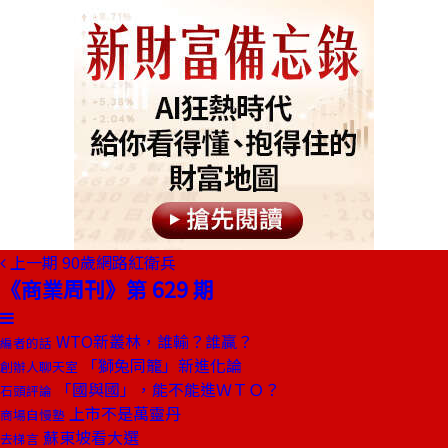
上一期
90歲網路紅衛兵
《商業周刊》第 629 期
WTO新叢林，誰輸？誰贏？
編者的話
「獅兔同籠」新進化論
創辦人聊天室
「國與國」，能不能進ＷＴＯ？
石頭評論
上市不是萬靈丹
商場自慢塾
蘇東坡看大選
去梯言