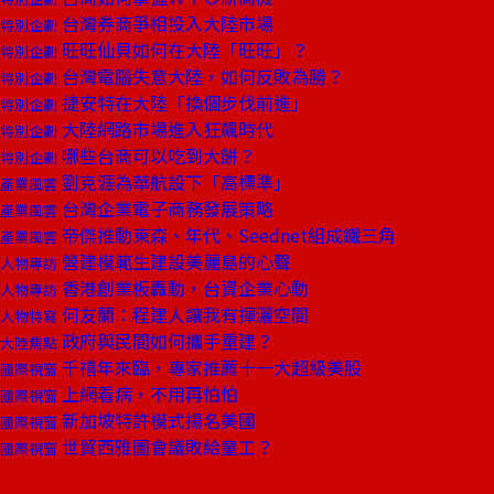
台灣券商爭相投入大陸市場
特別企劃
旺旺仙貝如何在大陸「旺旺」？
特別企劃
台灣電腦失意大陸，如何反敗為勝？
特別企劃
捷安特在大陸「換個步伐前進」
特別企劃
大陸網路市場進入狂飆時代
特別企劃
哪些台商可以吃到大餅？
特別企劃
劉克涯為華航設下「高標準」
產業風雲
台灣企業電子商務發展策略
產業風雲
帝傑推動東森、年代、Seednet組成鐵三角
產業風雲
營建模範生建設美麗島的心聲
人物專訪
香港創業板轟動，台資企業心動
人物專訪
何友蘭：程建人讓我有揮灑空間
人物特寫
政府與民間如何攜手重建？
大陸焦點
千禧年來臨，專家推薦十一大超級美股
國際視窗
上網看病，不用再怕怕
國際視窗
新加坡特許模式揚名美國
國際視窗
世貿西雅圖會議敗給童工？
國際視窗