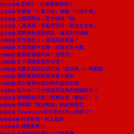
全球化，台灣準備得很少
陳文茜專欄
宋楚瑜「只賣不送」連戰「只送不賣」
台北耳語
力霸開新店，王令楣裝「酷」
台北耳語
人潮湧現，爭看資訊月「最佳女主角」
台北耳語
證期會對茂矽感冒，讓馬志玲頭痛
台北耳語
彭作奎走人，是因為蕭萬長？
火線話題
李登輝居中主導，連蕭左右為難
火線話題
金融股搶錢列車，怎麼搭？
火線話題
太子馬維建風光接班？
火線話題
沈慶京與馬志玲打造「亞洲第一」新藍圖
火線話題
傳統產業股跌破淨值大解析
火線話題
四大電視台政治和利益的交戰
火線話題
加入ＷＴＯ大陸經濟淪為列強殖民地？
大陸焦點
翁明顯如何登上事業投資「雙冠王」？
封面故事
翁明顯「敢說敢做」的創業歷程
封面故事
Taiwan.com如何走出China的影子?
封面故事
科技新貴，紙上富豪
信懷南專欄
網路集資力
李宏麟專欄
台商如何掌握ＷＴＯ新商機
特別企劃