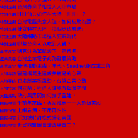
台灣券商爭相投入大陸市場
特別企劃
旺旺仙貝如何在大陸「旺旺」？
特別企劃
台灣電腦失意大陸，如何反敗為勝？
特別企劃
捷安特在大陸「換個步伐前進」
特別企劃
大陸網路市場進入狂飆時代
特別企劃
哪些台商可以吃到大餅？
特別企劃
劉克涯為華航設下「高標準」
產業風雲
台灣企業電子商務發展策略
產業風雲
帝傑推動東森、年代、Seednet組成鐵三角
產業風雲
營建模範生建設美麗島的心聲
人物專訪
香港創業板轟動，台資企業心動
人物專訪
何友蘭：程建人讓我有揮灑空間
人物特寫
政府與民間如何攜手重建？
大陸焦點
千禧年來臨，專家推薦十一大超級美股
國際視窗
上網看病，不用再怕怕
國際視窗
新加坡特許模式揚名美國
國際視窗
世貿西雅圖會議敗給童工？
國際視窗