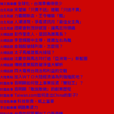
全球化，台灣準備得很少
陳文茜專欄
宋楚瑜「只賣不送」連戰「只送不賣」
台北耳語
力霸開新店，王令楣裝「酷」
台北耳語
人潮湧現，爭看資訊月「最佳女主角」
台北耳語
證期會對茂矽感冒，讓馬志玲頭痛
台北耳語
彭作奎走人，是因為蕭萬長？
火線話題
李登輝居中主導，連蕭左右為難
火線話題
金融股搶錢列車，怎麼搭？
火線話題
太子馬維建風光接班？
火線話題
沈慶京與馬志玲打造「亞洲第一」新藍圖
火線話題
傳統產業股跌破淨值大解析
火線話題
四大電視台政治和利益的交戰
火線話題
加入ＷＴＯ大陸經濟淪為列強殖民地？
大陸焦點
翁明顯如何登上事業投資「雙冠王」？
封面故事
翁明顯「敢說敢做」的創業歷程
封面故事
Taiwan.com如何走出China的影子?
封面故事
科技新貴，紙上富豪
信懷南專欄
網路集資力
李宏麟專欄
台商如何掌握ＷＴＯ新商機
特別企劃