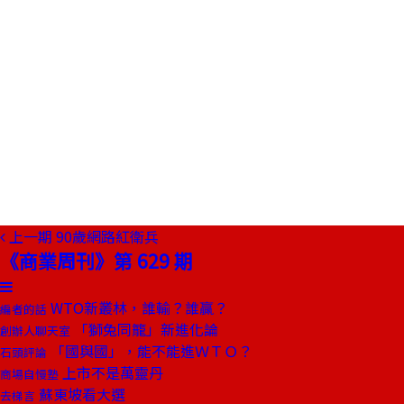
上一期
90歲網路紅衛兵
《商業周刊》第 629 期
WTO新叢林，誰輸？誰贏？
編者的話
「獅兔同籠」新進化論
創辦人聊天室
「國與國」，能不能進ＷＴＯ？
石頭評論
上市不是萬靈丹
商場自慢塾
蘇東坡看大選
去梯言