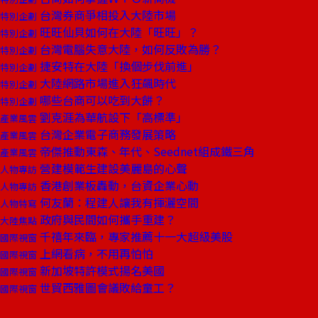
台灣券商爭相投入大陸市場
特別企劃
旺旺仙貝如何在大陸「旺旺」？
特別企劃
台灣電腦失意大陸，如何反敗為勝？
特別企劃
捷安特在大陸「換個步伐前進」
特別企劃
大陸網路市場進入狂飆時代
特別企劃
哪些台商可以吃到大餅？
特別企劃
劉克涯為華航設下「高標準」
產業風雲
台灣企業電子商務發展策略
產業風雲
帝傑推動東森、年代、Seednet組成鐵三角
產業風雲
營建模範生建設美麗島的心聲
人物專訪
香港創業板轟動，台資企業心動
人物專訪
何友蘭：程建人讓我有揮灑空間
人物特寫
政府與民間如何攜手重建？
大陸焦點
千禧年來臨，專家推薦十一大超級美股
國際視窗
上網看病，不用再怕怕
國際視窗
新加坡特許模式揚名美國
國際視窗
世貿西雅圖會議敗給童工？
國際視窗