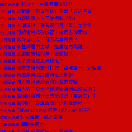
全球化，台灣準備得很少
陳文茜專欄
宋楚瑜「只賣不送」連戰「只送不賣」
台北耳語
力霸開新店，王令楣裝「酷」
台北耳語
人潮湧現，爭看資訊月「最佳女主角」
台北耳語
證期會對茂矽感冒，讓馬志玲頭痛
台北耳語
彭作奎走人，是因為蕭萬長？
火線話題
李登輝居中主導，連蕭左右為難
火線話題
金融股搶錢列車，怎麼搭？
火線話題
太子馬維建風光接班？
火線話題
沈慶京與馬志玲打造「亞洲第一」新藍圖
火線話題
傳統產業股跌破淨值大解析
火線話題
四大電視台政治和利益的交戰
火線話題
加入ＷＴＯ大陸經濟淪為列強殖民地？
大陸焦點
翁明顯如何登上事業投資「雙冠王」？
封面故事
翁明顯「敢說敢做」的創業歷程
封面故事
Taiwan.com如何走出China的影子?
封面故事
科技新貴，紙上富豪
信懷南專欄
網路集資力
李宏麟專欄
台商如何掌握ＷＴＯ新商機
特別企劃