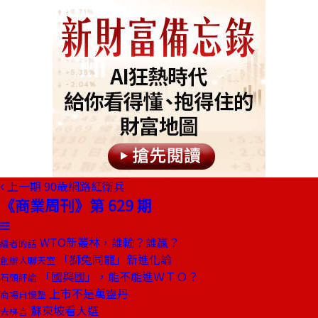
上一期
90歲網路紅衛兵
《商業周刊》第 629 期
WTO新叢林，誰輸？誰贏？
編者的話
「獅兔同籠」新進化論
創辦人聊天室
「國與國」，能不能進ＷＴＯ？
石頭評論
上市不是萬靈丹
商場自慢塾
蘇東坡看大選
去梯言