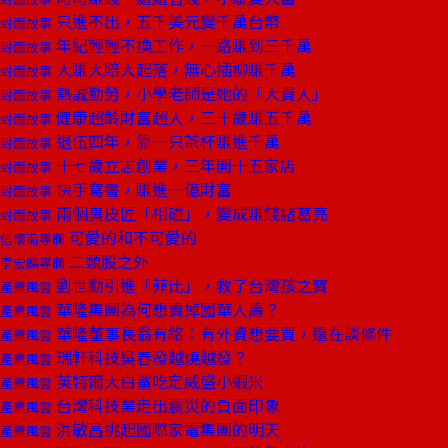
只進不出，五千美元變千萬台幣
封面故事
年紀輕輕不換工作，一路賺到三千萬
封面故事
大賺大賠大起落，無心插柳賺千萬
封面故事
熱誠勤勞，小學老師是她的「大貴人」
封面故事
健康超齡財富超人，三十歲賺五千萬
封面故事
退伍四年，靠一只茶杯賺進千萬
封面故事
十七歲立志創業，三年開十五家店
封面故事
快手寫書，賺進一億財富
封面故事
兩個臭皮匠「相碰」，變成賺錢諸葛亮
封面故事
可愛的和不可愛的
信懷南專欄
二類股之外
李宏麟專欄
劉世勳引進「菲比」，救了台灣孩之寶
產業風雲
華隆集團為何想賣掉國華人壽？
產業風雲
華隆董事長翁有銘：有外資想要買，還在談條件
產業風雲
瑞軒科技吳春發越燒越發？
產業風雲
英特爾大白鯊吃定威盛小蝦米
產業風雲
台灣科技業走出震災的負面印象
產業風雲
洪敏昌挑起國際家電集團的明天
產業風雲