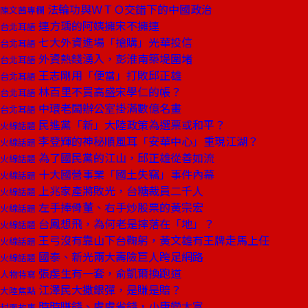
法輪功與ＷＴＯ交錯下的中國政治
陳文茜專欄
連方瑀的阿姨擁宋不擁連
台北耳語
七大外資進場「搶購」光華投信
台北耳語
外資熱錢湧入，彭淮南築堤圍堵
台北耳語
王志剛用「便當」打敗邱正雄
台北耳語
林百里不買高盛宋學仁的帳？
台北耳語
中環老闆辦公室掛滿數億名畫
台北耳語
民進黨「新」大陸政策為選票或和平？
火線話題
李登輝的神秘順風耳「安華中心」重現江湖？
火線話題
為了國民黨的江山，邱正雄從善如流
火線話題
十大國營事業「國土失竊」事件內幕
火線話題
上兆家產將敗光，台糖裁員二千人
火線話題
左手捧骨董、右手炒股票的黃宗宏
火線話題
台鳳想飛，為何老是摔落在「地」？
火線話題
王弓沒有靠山下台鞠躬，黃文雄有王牌走馬上任
火線話題
國泰、新光兩大壽險巨人跨足網路
火線話題
張虔生有一套，俞凱爾換跑道
人物特寫
江澤民大撒銀彈，是賺是賠？
大陸焦點
時時賺錢、處處省錢，小康變大富
封面故事