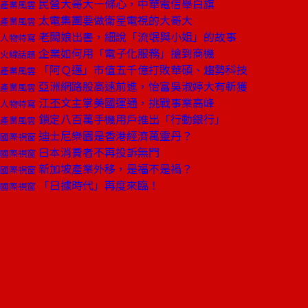
民營大哥大一條心，中華電信舉白旗
產業風雲
太電集團要做衛星電視的大哥大
產業風雲
老闆娘出書，細說「流氓與小姐」的故事
人物特寫
企業如何用「電子化服務」搶到商機
火線話題
「阿Ｑ邁」市值五千億打敗華碩、趨勢科技
產業風雲
亞洲網路股高速前進，怡富吳淑婷大有斬獲
產業風雲
江丕文主掌美國運通，挑戰事業高峰
人物特寫
鎖定八百萬手機用戶推出「行動銀行」
產業風雲
迪士尼樂園是香港經濟萬靈丹？
國際視窗
日本消費者不再投訴無門
國際視窗
新加坡產業外移，是福不是禍？
國際視窗
「日據時代」再度來臨！
國際視窗