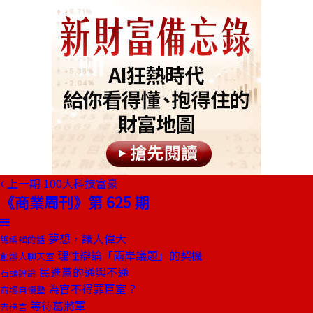
上一期
100大科技富豪
《商業周刊》第 625 期
夢想，讓人偉大
總編輯的話
理性辯論「兩岸議題」的契機
創辦人聊天室
民進黨的通與不通
石頭評論
為官不得罪巨室？
商場自慢塾
等待葛將軍
去梯言