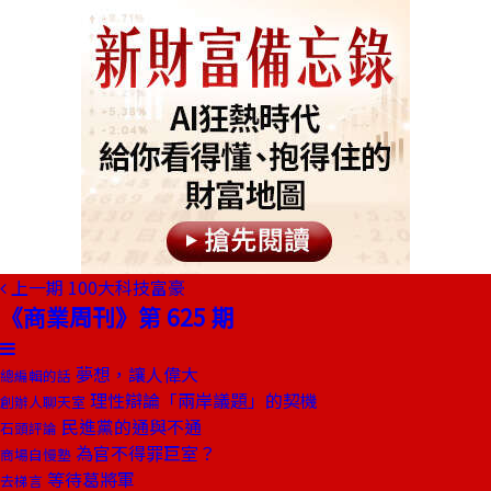
上一期
100大科技富豪
《商業周刊》第 625 期
夢想，讓人偉大
總編輯的話
理性辯論「兩岸議題」的契機
創辦人聊天室
民進黨的通與不通
石頭評論
為官不得罪巨室？
商場自慢塾
等待葛將軍
去梯言