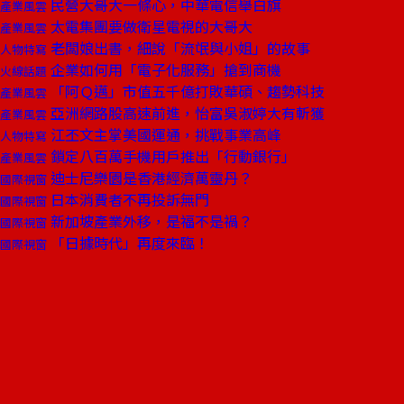
民營大哥大一條心，中華電信舉白旗
產業風雲
太電集團要做衛星電視的大哥大
產業風雲
老闆娘出書，細說「流氓與小姐」的故事
人物特寫
企業如何用「電子化服務」搶到商機
火線話題
「阿Ｑ邁」市值五千億打敗華碩、趨勢科技
產業風雲
亞洲網路股高速前進，怡富吳淑婷大有斬獲
產業風雲
江丕文主掌美國運通，挑戰事業高峰
人物特寫
鎖定八百萬手機用戶推出「行動銀行」
產業風雲
迪士尼樂園是香港經濟萬靈丹？
國際視窗
日本消費者不再投訴無門
國際視窗
新加坡產業外移，是福不是禍？
國際視窗
「日據時代」再度來臨！
國際視窗