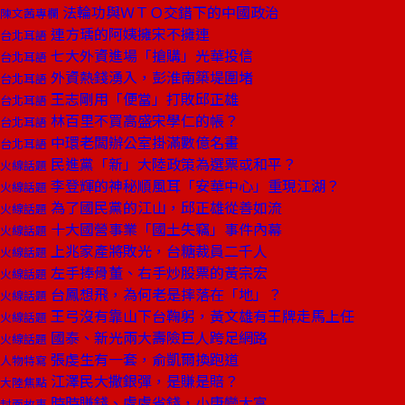
法輪功與ＷＴＯ交錯下的中國政治
陳文茜專欄
連方瑀的阿姨擁宋不擁連
台北耳語
七大外資進場「搶購」光華投信
台北耳語
外資熱錢湧入，彭淮南築堤圍堵
台北耳語
王志剛用「便當」打敗邱正雄
台北耳語
林百里不買高盛宋學仁的帳？
台北耳語
中環老闆辦公室掛滿數億名畫
台北耳語
民進黨「新」大陸政策為選票或和平？
火線話題
李登輝的神秘順風耳「安華中心」重現江湖？
火線話題
為了國民黨的江山，邱正雄從善如流
火線話題
十大國營事業「國土失竊」事件內幕
火線話題
上兆家產將敗光，台糖裁員二千人
火線話題
左手捧骨董、右手炒股票的黃宗宏
火線話題
台鳳想飛，為何老是摔落在「地」？
火線話題
王弓沒有靠山下台鞠躬，黃文雄有王牌走馬上任
火線話題
國泰、新光兩大壽險巨人跨足網路
火線話題
張虔生有一套，俞凱爾換跑道
人物特寫
江澤民大撒銀彈，是賺是賠？
大陸焦點
時時賺錢、處處省錢，小康變大富
封面故事