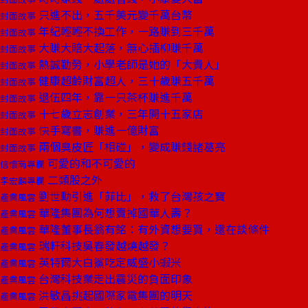
只進不出，五千美元變千萬台幣
封面故事
年紀輕輕不換工作，一路賺到三千萬
封面故事
大賺大賠大起落，無心插柳賺千萬
封面故事
熱誠勤勞，小學老師是她的「大貴人」
封面故事
健康超齡財富超人，三十歲賺五千萬
封面故事
退伍四年，靠一只茶杯賺進千萬
封面故事
十七歲立志創業，三年開十五家店
封面故事
快手寫書，賺進一億財富
封面故事
兩個臭皮匠「相碰」，變成賺錢諸葛亮
封面故事
可愛的和不可愛的
信懷南專欄
二類股之外
李宏麟專欄
劉世勳引進「菲比」，救了台灣孩之寶
產業風雲
華隆集團為何想賣掉國華人壽？
產業風雲
華隆董事長翁有銘：有外資想要買，還在談條件
產業風雲
瑞軒科技吳春發越燒越發？
產業風雲
英特爾大白鯊吃定威盛小蝦米
產業風雲
台灣科技業走出震災的負面印象
產業風雲
洪敏昌挑起國際家電集團的明天
產業風雲