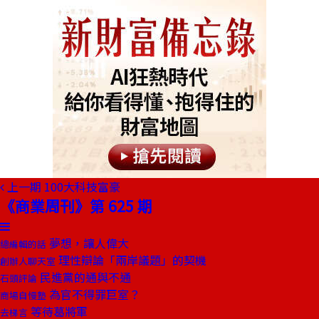
上一期
100大科技富豪
《商業周刊》第 625 期
夢想，讓人偉大
總編輯的話
理性辯論「兩岸議題」的契機
創辦人聊天室
民進黨的通與不通
石頭評論
為官不得罪巨室？
商場自慢塾
等待葛將軍
去梯言