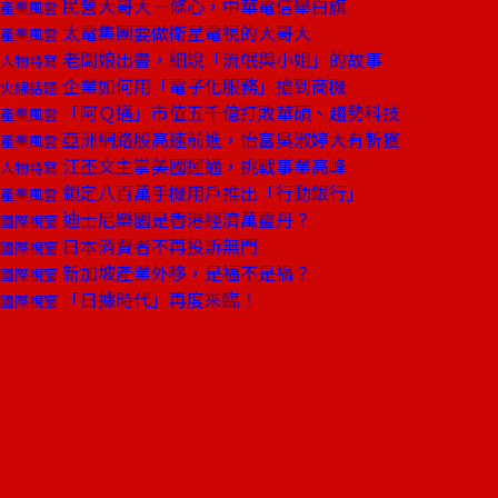
民營大哥大一條心，中華電信舉白旗
產業風雲
太電集團要做衛星電視的大哥大
產業風雲
老闆娘出書，細說「流氓與小姐」的故事
人物特寫
企業如何用「電子化服務」搶到商機
火線話題
「阿Ｑ邁」市值五千億打敗華碩、趨勢科技
產業風雲
亞洲網路股高速前進，怡富吳淑婷大有斬獲
產業風雲
江丕文主掌美國運通，挑戰事業高峰
人物特寫
鎖定八百萬手機用戶推出「行動銀行」
產業風雲
迪士尼樂園是香港經濟萬靈丹？
國際視窗
日本消費者不再投訴無門
國際視窗
新加坡產業外移，是福不是禍？
國際視窗
「日據時代」再度來臨！
國際視窗