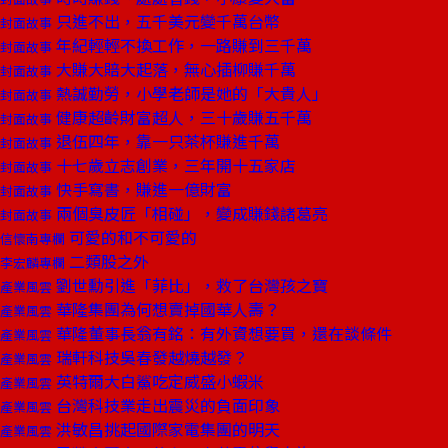
只進不出，五千美元變千萬台幣
封面故事
年紀輕輕不換工作，一路賺到三千萬
封面故事
大賺大賠大起落，無心插柳賺千萬
封面故事
熱誠勤勞，小學老師是她的「大貴人」
封面故事
健康超齡財富超人，三十歲賺五千萬
封面故事
退伍四年，靠一只茶杯賺進千萬
封面故事
十七歲立志創業，三年開十五家店
封面故事
快手寫書，賺進一億財富
封面故事
兩個臭皮匠「相碰」，變成賺錢諸葛亮
封面故事
可愛的和不可愛的
信懷南專欄
二類股之外
李宏麟專欄
劉世勳引進「菲比」，救了台灣孩之寶
產業風雲
華隆集團為何想賣掉國華人壽？
產業風雲
華隆董事長翁有銘：有外資想要買，還在談條件
產業風雲
瑞軒科技吳春發越燒越發？
產業風雲
英特爾大白鯊吃定威盛小蝦米
產業風雲
台灣科技業走出震災的負面印象
產業風雲
洪敏昌挑起國際家電集團的明天
產業風雲