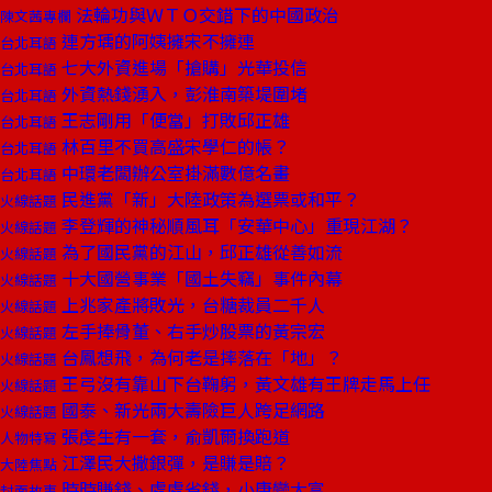
法輪功與ＷＴＯ交錯下的中國政治
陳文茜專欄
連方瑀的阿姨擁宋不擁連
台北耳語
七大外資進場「搶購」光華投信
台北耳語
外資熱錢湧入，彭淮南築堤圍堵
台北耳語
王志剛用「便當」打敗邱正雄
台北耳語
林百里不買高盛宋學仁的帳？
台北耳語
中環老闆辦公室掛滿數億名畫
台北耳語
民進黨「新」大陸政策為選票或和平？
火線話題
李登輝的神秘順風耳「安華中心」重現江湖？
火線話題
為了國民黨的江山，邱正雄從善如流
火線話題
十大國營事業「國土失竊」事件內幕
火線話題
上兆家產將敗光，台糖裁員二千人
火線話題
左手捧骨董、右手炒股票的黃宗宏
火線話題
台鳳想飛，為何老是摔落在「地」？
火線話題
王弓沒有靠山下台鞠躬，黃文雄有王牌走馬上任
火線話題
國泰、新光兩大壽險巨人跨足網路
火線話題
張虔生有一套，俞凱爾換跑道
人物特寫
江澤民大撒銀彈，是賺是賠？
大陸焦點
時時賺錢、處處省錢，小康變大富
封面故事