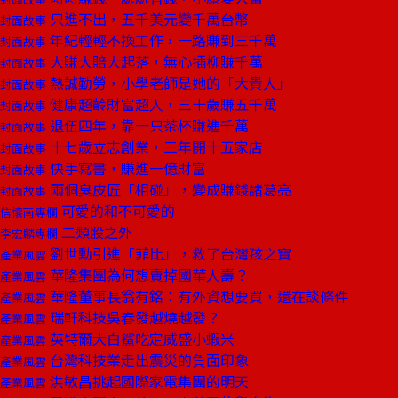
只進不出，五千美元變千萬台幣
封面故事
年紀輕輕不換工作，一路賺到三千萬
封面故事
大賺大賠大起落，無心插柳賺千萬
封面故事
熱誠勤勞，小學老師是她的「大貴人」
封面故事
健康超齡財富超人，三十歲賺五千萬
封面故事
退伍四年，靠一只茶杯賺進千萬
封面故事
十七歲立志創業，三年開十五家店
封面故事
快手寫書，賺進一億財富
封面故事
兩個臭皮匠「相碰」，變成賺錢諸葛亮
封面故事
可愛的和不可愛的
信懷南專欄
二類股之外
李宏麟專欄
劉世勳引進「菲比」，救了台灣孩之寶
產業風雲
華隆集團為何想賣掉國華人壽？
產業風雲
華隆董事長翁有銘：有外資想要買，還在談條件
產業風雲
瑞軒科技吳春發越燒越發？
產業風雲
英特爾大白鯊吃定威盛小蝦米
產業風雲
台灣科技業走出震災的負面印象
產業風雲
洪敏昌挑起國際家電集團的明天
產業風雲