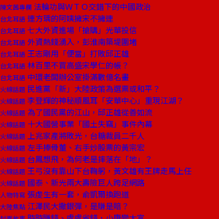
法輪功與ＷＴＯ交錯下的中國政治
陳文茜專欄
連方瑀的阿姨擁宋不擁連
台北耳語
七大外資進場「搶購」光華投信
台北耳語
外資熱錢湧入，彭淮南築堤圍堵
台北耳語
王志剛用「便當」打敗邱正雄
台北耳語
林百里不買高盛宋學仁的帳？
台北耳語
中環老闆辦公室掛滿數億名畫
台北耳語
民進黨「新」大陸政策為選票或和平？
火線話題
李登輝的神秘順風耳「安華中心」重現江湖？
火線話題
為了國民黨的江山，邱正雄從善如流
火線話題
十大國營事業「國土失竊」事件內幕
火線話題
上兆家產將敗光，台糖裁員二千人
火線話題
左手捧骨董、右手炒股票的黃宗宏
火線話題
台鳳想飛，為何老是摔落在「地」？
火線話題
王弓沒有靠山下台鞠躬，黃文雄有王牌走馬上任
火線話題
國泰、新光兩大壽險巨人跨足網路
火線話題
張虔生有一套，俞凱爾換跑道
人物特寫
江澤民大撒銀彈，是賺是賠？
大陸焦點
時時賺錢、處處省錢，小康變大富
封面故事