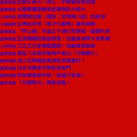
民營大哥大一條心，中華電信舉白旗
產業風雲
太電集團要做衛星電視的大哥大
產業風雲
老闆娘出書，細說「流氓與小姐」的故事
人物特寫
企業如何用「電子化服務」搶到商機
火線話題
「阿Ｑ邁」市值五千億打敗華碩、趨勢科技
產業風雲
亞洲網路股高速前進，怡富吳淑婷大有斬獲
產業風雲
江丕文主掌美國運通，挑戰事業高峰
人物特寫
鎖定八百萬手機用戶推出「行動銀行」
產業風雲
迪士尼樂園是香港經濟萬靈丹？
國際視窗
日本消費者不再投訴無門
國際視窗
新加坡產業外移，是福不是禍？
國際視窗
「日據時代」再度來臨！
國際視窗