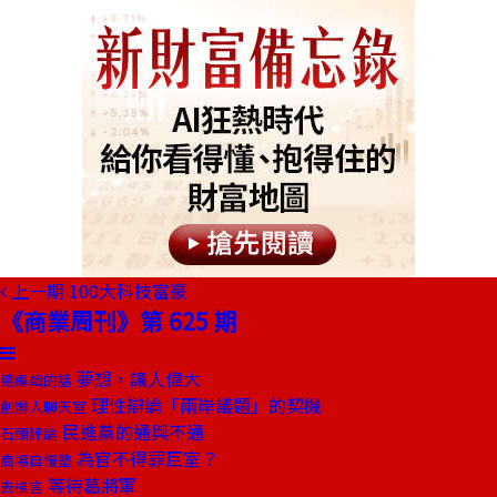
上一期
100大科技富豪
《商業周刊》第 625 期
夢想，讓人偉大
總編輯的話
理性辯論「兩岸議題」的契機
創辦人聊天室
民進黨的通與不通
石頭評論
為官不得罪巨室？
商場自慢塾
等待葛將軍
去梯言