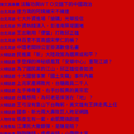
法輪功與ＷＴＯ交錯下的中國政治
陳文茜專欄
連方瑀的阿姨擁宋不擁連
台北耳語
七大外資進場「搶購」光華投信
台北耳語
外資熱錢湧入，彭淮南築堤圍堵
台北耳語
王志剛用「便當」打敗邱正雄
台北耳語
林百里不買高盛宋學仁的帳？
台北耳語
中環老闆辦公室掛滿數億名畫
台北耳語
民進黨「新」大陸政策為選票或和平？
火線話題
李登輝的神秘順風耳「安華中心」重現江湖？
火線話題
為了國民黨的江山，邱正雄從善如流
火線話題
十大國營事業「國土失竊」事件內幕
火線話題
上兆家產將敗光，台糖裁員二千人
火線話題
左手捧骨董、右手炒股票的黃宗宏
火線話題
台鳳想飛，為何老是摔落在「地」？
火線話題
王弓沒有靠山下台鞠躬，黃文雄有王牌走馬上任
火線話題
國泰、新光兩大壽險巨人跨足網路
火線話題
張虔生有一套，俞凱爾換跑道
人物特寫
江澤民大撒銀彈，是賺是賠？
大陸焦點
時時賺錢、處處省錢，小康變大富
封面故事