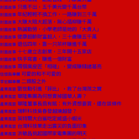
只進不出，五千美元變千萬台幣
封面故事
年紀輕輕不換工作，一路賺到三千萬
封面故事
大賺大賠大起落，無心插柳賺千萬
封面故事
熱誠勤勞，小學老師是她的「大貴人」
封面故事
健康超齡財富超人，三十歲賺五千萬
封面故事
退伍四年，靠一只茶杯賺進千萬
封面故事
十七歲立志創業，三年開十五家店
封面故事
快手寫書，賺進一億財富
封面故事
兩個臭皮匠「相碰」，變成賺錢諸葛亮
封面故事
可愛的和不可愛的
信懷南專欄
二類股之外
李宏麟專欄
劉世勳引進「菲比」，救了台灣孩之寶
產業風雲
華隆集團為何想賣掉國華人壽？
產業風雲
華隆董事長翁有銘：有外資想要買，還在談條件
產業風雲
瑞軒科技吳春發越燒越發？
產業風雲
英特爾大白鯊吃定威盛小蝦米
產業風雲
台灣科技業走出震災的負面印象
產業風雲
洪敏昌挑起國際家電集團的明天
產業風雲