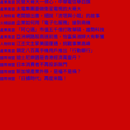
民營大哥大一條心，中華電信舉白旗
產業風雲
太電集團要做衛星電視的大哥大
產業風雲
老闆娘出書，細說「流氓與小姐」的故事
人物特寫
企業如何用「電子化服務」搶到商機
火線話題
「阿Ｑ邁」市值五千億打敗華碩、趨勢科技
產業風雲
亞洲網路股高速前進，怡富吳淑婷大有斬獲
產業風雲
江丕文主掌美國運通，挑戰事業高峰
人物特寫
鎖定八百萬手機用戶推出「行動銀行」
產業風雲
迪士尼樂園是香港經濟萬靈丹？
國際視窗
日本消費者不再投訴無門
國際視窗
新加坡產業外移，是福不是禍？
國際視窗
「日據時代」再度來臨！
國際視窗