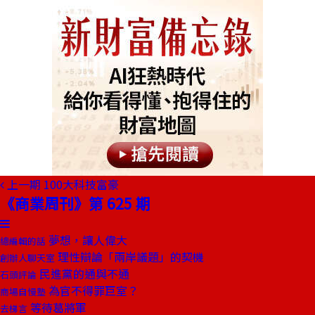
上一期
100大科技富豪
《商業周刊》第 625 期
夢想，讓人偉大
總編輯的話
理性辯論「兩岸議題」的契機
創辦人聊天室
民進黨的通與不通
石頭評論
為官不得罪巨室？
商場自慢塾
等待葛將軍
去梯言