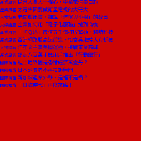
民營大哥大一條心，中華電信舉白旗
產業風雲
太電集團要做衛星電視的大哥大
產業風雲
老闆娘出書，細說「流氓與小姐」的故事
人物特寫
企業如何用「電子化服務」搶到商機
火線話題
「阿Ｑ邁」市值五千億打敗華碩、趨勢科技
產業風雲
亞洲網路股高速前進，怡富吳淑婷大有斬獲
產業風雲
江丕文主掌美國運通，挑戰事業高峰
人物特寫
鎖定八百萬手機用戶推出「行動銀行」
產業風雲
迪士尼樂園是香港經濟萬靈丹？
國際視窗
日本消費者不再投訴無門
國際視窗
新加坡產業外移，是福不是禍？
國際視窗
「日據時代」再度來臨！
國際視窗