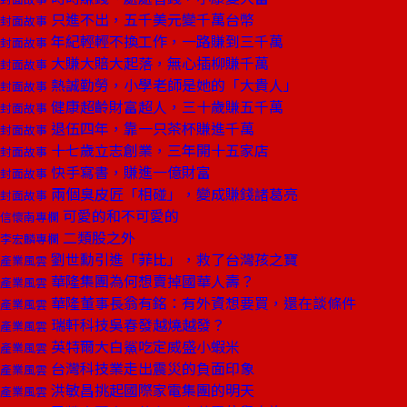
只進不出，五千美元變千萬台幣
封面故事
年紀輕輕不換工作，一路賺到三千萬
封面故事
大賺大賠大起落，無心插柳賺千萬
封面故事
熱誠勤勞，小學老師是她的「大貴人」
封面故事
健康超齡財富超人，三十歲賺五千萬
封面故事
退伍四年，靠一只茶杯賺進千萬
封面故事
十七歲立志創業，三年開十五家店
封面故事
快手寫書，賺進一億財富
封面故事
兩個臭皮匠「相碰」，變成賺錢諸葛亮
封面故事
可愛的和不可愛的
信懷南專欄
二類股之外
李宏麟專欄
劉世勳引進「菲比」，救了台灣孩之寶
產業風雲
華隆集團為何想賣掉國華人壽？
產業風雲
華隆董事長翁有銘：有外資想要買，還在談條件
產業風雲
瑞軒科技吳春發越燒越發？
產業風雲
英特爾大白鯊吃定威盛小蝦米
產業風雲
台灣科技業走出震災的負面印象
產業風雲
洪敏昌挑起國際家電集團的明天
產業風雲