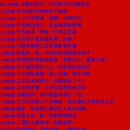
法輪功與ＷＴＯ交錯下的中國政治
陳文茜專欄
連方瑀的阿姨擁宋不擁連
台北耳語
七大外資進場「搶購」光華投信
台北耳語
外資熱錢湧入，彭淮南築堤圍堵
台北耳語
王志剛用「便當」打敗邱正雄
台北耳語
林百里不買高盛宋學仁的帳？
台北耳語
中環老闆辦公室掛滿數億名畫
台北耳語
民進黨「新」大陸政策為選票或和平？
火線話題
李登輝的神秘順風耳「安華中心」重現江湖？
火線話題
為了國民黨的江山，邱正雄從善如流
火線話題
十大國營事業「國土失竊」事件內幕
火線話題
上兆家產將敗光，台糖裁員二千人
火線話題
左手捧骨董、右手炒股票的黃宗宏
火線話題
台鳳想飛，為何老是摔落在「地」？
火線話題
王弓沒有靠山下台鞠躬，黃文雄有王牌走馬上任
火線話題
國泰、新光兩大壽險巨人跨足網路
火線話題
張虔生有一套，俞凱爾換跑道
人物特寫
江澤民大撒銀彈，是賺是賠？
大陸焦點
時時賺錢、處處省錢，小康變大富
封面故事