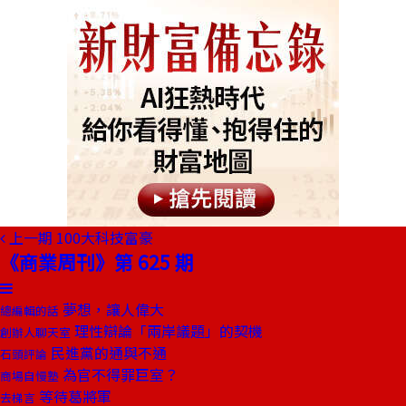
上一期
100大科技富豪
《商業周刊》第 625 期
夢想，讓人偉大
總編輯的話
理性辯論「兩岸議題」的契機
創辦人聊天室
民進黨的通與不通
石頭評論
為官不得罪巨室？
商場自慢塾
等待葛將軍
去梯言