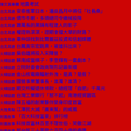
地震考試
陳文茜專欄
安泰進軍日本，潘燊昌月中將任「社長桑」
台北耳語
債市冬眠，多頭總司令繳械投降
台北耳語
蕭萬長的黑鍋有程建人的影子
台北耳語
權證熱滾滾，證期會擋大華的財路？
台北耳語
辜仲諒找到比爾蓋茲投資和信超媒體
台北耳語
台鳳黃宗宏跳票，被誰抖出來？
台北耳語
吳伯雄將投入宋陣營？
火線話題
蘇南成當棋子，李登輝有一套劇本？
火線話題
立院財委會政商現形記最新版
火線話題
金山核電廠輻射外洩，是真？是假？
火線話題
國營事業董事長，誰濁？誰清？
火線話題
期交所擬退休條款，總經理「自肥」千萬元
火線話題
台灣工業銀行「惹不起」南港經貿園區
火線話題
陳五福的創業夥伴變身印度首富
火線話題
江澤民大滅「廣東幫」的威風
大陸焦點
「百大科技富豪」排行榜
封面故事
科技首富林百里不理世俗、笑傲江湖
封面故事
郭台銘三十萬變六百四十億的奇蹟
封面故事