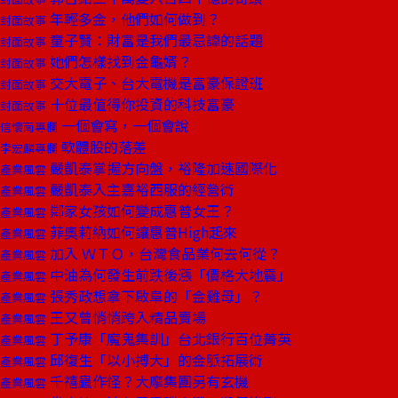
年輕多金，他們如何做到？
封面故事
童子賢：財富是我們最忌諱的話題
封面故事
她們怎樣找到金龜婿？
封面故事
交大電子、台大電機是富豪保證班
封面故事
十位最值得你投資的科技富豪
封面故事
一個會寫，一個會說
信懷南專欄
軟體股的落差
李宏麟專欄
嚴凱泰掌握方向盤，裕隆加速國際化
產業風雲
嚴凱泰入主嘉裕西服的經營術
產業風雲
鄰家女孩如何變成惠普女王？
產業風雲
菲奧莉納如何讓惠普High起來
產業風雲
加入 ＷＴＯ，台灣食品業何去何從？
產業風雲
中油為何發生前跌後漲「價格大地震」
產業風雲
張秀政想拿下啟阜的「金雞母」？
產業風雲
王又曾悄悄跨入精品賣場
產業風雲
丁予康「魔鬼集訓」台北銀行百位菁英
產業風雲
邱復生「以小搏大」的金脈拓展術
產業風雲
千禧蟲作怪？大摩集團另有玄機
產業風雲