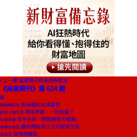
上一期
富豪驕子變身證券藍波
《商業周刊》第 624 期
新品種的台灣富豪
總編輯的話
兩岸矛盾，一抓就靈？
創辦人聊天室
看中共的「西部開發大戰略」
石頭評論
嚴格限制母子公司股票交易
商場自慢塾
岳飛與鱷魚
去梯言