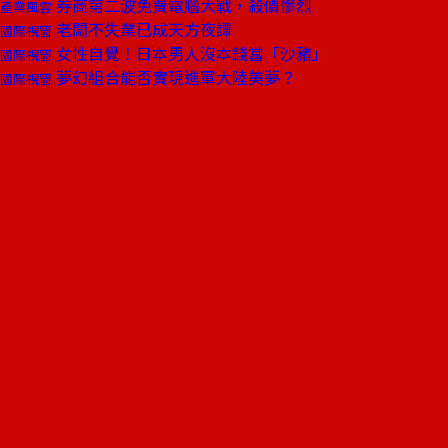
券商第二波免費電腦大戰，殺價慘烈
產業風雲
老闆不失業已成天方夜譚
國際視窗
女性自覺！日本男人沒本錢當「沙豬」
國際視窗
夢幻組合能否實現進軍大陸美夢？
國際視窗