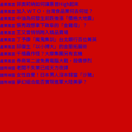
菲奧莉納如何讓惠普High起來
產業風雲
加入 ＷＴＯ，台灣食品業何去何從？
產業風雲
中油為何發生前跌後漲「價格大地震」
產業風雲
張秀政想拿下啟阜的「金雞母」？
產業風雲
王又曾悄悄跨入精品賣場
產業風雲
丁予康「魔鬼集訓」台北銀行百位菁英
產業風雲
邱復生「以小搏大」的金脈拓展術
產業風雲
千禧蟲作怪？大摩集團另有玄機
產業風雲
券商第二波免費電腦大戰，殺價慘烈
產業風雲
老闆不失業已成天方夜譚
國際視窗
女性自覺！日本男人沒本錢當「沙豬」
國際視窗
夢幻組合能否實現進軍大陸美夢？
國際視窗