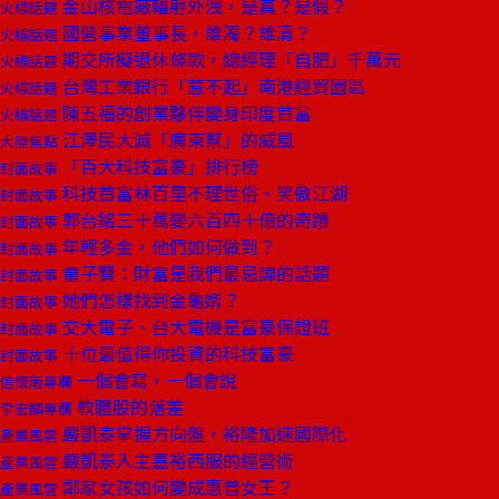
金山核電廠輻射外洩，是真？是假？
火線話題
國營事業董事長，誰濁？誰清？
火線話題
期交所擬退休條款，總經理「自肥」千萬元
火線話題
台灣工業銀行「惹不起」南港經貿園區
火線話題
陳五福的創業夥伴變身印度首富
火線話題
江澤民大滅「廣東幫」的威風
大陸焦點
「百大科技富豪」排行榜
封面故事
科技首富林百里不理世俗、笑傲江湖
封面故事
郭台銘三十萬變六百四十億的奇蹟
封面故事
年輕多金，他們如何做到？
封面故事
童子賢：財富是我們最忌諱的話題
封面故事
她們怎樣找到金龜婿？
封面故事
交大電子、台大電機是富豪保證班
封面故事
十位最值得你投資的科技富豪
封面故事
一個會寫，一個會說
信懷南專欄
軟體股的落差
李宏麟專欄
嚴凱泰掌握方向盤，裕隆加速國際化
產業風雲
嚴凱泰入主嘉裕西服的經營術
產業風雲
鄰家女孩如何變成惠普女王？
產業風雲