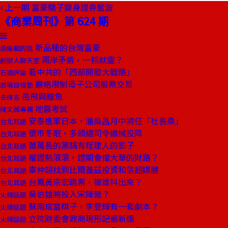
上一期
富豪驕子變身證券藍波
《商業周刊》第 624 期
新品種的台灣富豪
總編輯的話
兩岸矛盾，一抓就靈？
創辦人聊天室
看中共的「西部開發大戰略」
石頭評論
嚴格限制母子公司股票交易
商場自慢塾
岳飛與鱷魚
去梯言
地震考試
陳文茜專欄
安泰進軍日本，潘燊昌月中將任「社長桑」
台北耳語
債市冬眠，多頭總司令繳械投降
台北耳語
蕭萬長的黑鍋有程建人的影子
台北耳語
權證熱滾滾，證期會擋大華的財路？
台北耳語
辜仲諒找到比爾蓋茲投資和信超媒體
台北耳語
台鳳黃宗宏跳票，被誰抖出來？
台北耳語
吳伯雄將投入宋陣營？
火線話題
蘇南成當棋子，李登輝有一套劇本？
火線話題
立院財委會政商現形記最新版
火線話題