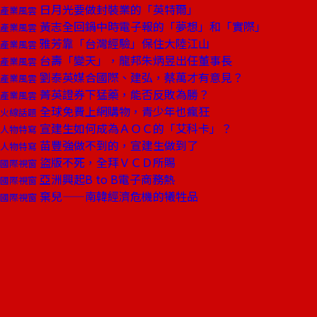
日月光要做封裝業的「英特爾」
產業風雲
黃志全回鍋中時電子報的「夢想」和「實際」
產業風雲
雅芳靠「台灣經驗」保住大陸江山
產業風雲
台壽「變天」，龍邦朱炳昱出任董事長
產業風雲
劉泰英媒合國際、建弘，蔡萬才有意見？
產業風雲
菁英證券下猛藥，能否反敗為勝？
產業風雲
全球免費上網購物，青少年也瘋狂
火線話題
宣建生如何成為ＡＯＣ的「艾科卡」？
人物特寫
苗豐強做不到的，宣建生做到了
人物特寫
盜版不死，全拜ＶＣＤ所賜
國際視窗
亞洲興起B to B電子商務熱
國際視窗
棄兒——南韓經濟危機的犧牲品
國際視窗