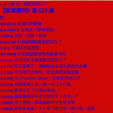
上一期
他，嚴凱泰第二？
《商業周刊》第 623 期
台灣的新斷層
總編輯的話
台灣的「雙城現象」
創辦人聊天室
逆勢‧順勢‧創勢
石頭評論
科技網路股還能紅多久？
商場自慢塾
不清就不能耍酷
去梯言
中部應發展成兩岸經貿特區
陳文茜專欄
谷月涵到法華理農投信救火？
台北耳語
股王變書王，華碩施崇棠是出版商的金礦
台北耳語
不降銀行營業稅，邱正雄用算盤把關
台北耳語
夫人Fashion Show，企業家目瞪口呆
台北耳語
光泉賣威士忌一桶一百二十六萬
台北耳語
惠普女王「火燒台灣島」?
台北耳語
兩岸關係為何從冷戰走到「冷和」？
大陸焦點
為了連戰，蕭萬長朝令夕改受重傷
火線話題
劉泰英出面，十一家行庫立刻「看不見」風險
火線話題