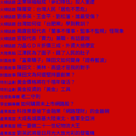
企業領袖組成「夢幻隊伍」投入重建
火線話題
陳履安：台灣人民「居危不思危」
火線話題
劉泰英、王金平、劉松藩，誰最受傷？
火線話題
台灣如何從「台肥案」學到教訓？
火線話題
揭露官股代表「董事不懂事，監事不監視」怪現象
火線話題
官股代表「賣力」兼職，有話要說
火線話題
力晶ＧＤＲ折價三成，外資大撿便宜
火線話題
江澤民為了面子，餓了人民的肚子
大陸焦點
「富豪驕子」陳田文如何變身「證券藍波」
封面故事
陳田文：美林、高盛才是我的對手
封面故事
陳田文為何還堅持要創業？
封面故事
黃金價格將在千禧年復活？
特別企劃
黃金投資的「黃金」工具
特別企劃
老二守則
信懷南專欄
如何購買未上市網路股？
李宏麟專欄
科技業要搶下金融業「網路理財」的金飯碗
產業風雲
大成長城奠基大陸東北、進軍全亞洲
產業風雲
統一要做二十一世紀物流大王
產業風雲
劉英武將是日月光大放光彩的發電機
產業風雲