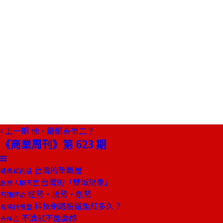
上一期
他，嚴凱泰第二？
《商業周刊》第 623 期
台灣的新斷層
總編輯的話
台灣的「雙城現象」
創辦人聊天室
逆勢‧順勢‧創勢
石頭評論
科技網路股還能紅多久？
商場自慢塾
不清就不能耍酷
去梯言