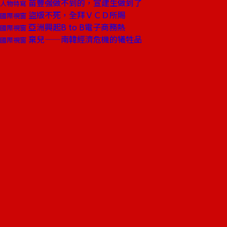
苗豐強做不到的，宣建生做到了
人物特寫
盜版不死，全拜ＶＣＤ所賜
國際視窗
亞洲興起B to B電子商務熱
國際視窗
棄兒——南韓經濟危機的犧牲品
國際視窗