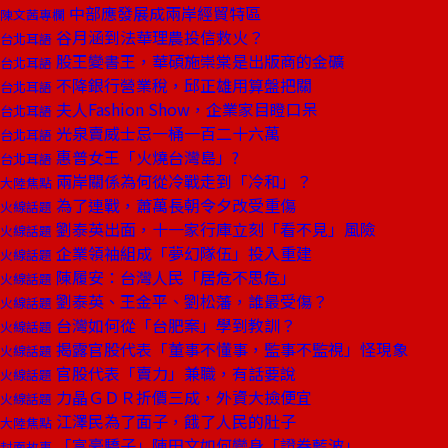
中部應發展成兩岸經貿特區
陳文茜專欄
谷月涵到法華理農投信救火？
台北耳語
股王變書王，華碩施崇棠是出版商的金礦
台北耳語
不降銀行營業稅，邱正雄用算盤把關
台北耳語
夫人Fashion Show，企業家目瞪口呆
台北耳語
光泉賣威士忌一桶一百二十六萬
台北耳語
惠普女王「火燒台灣島」?
台北耳語
兩岸關係為何從冷戰走到「冷和」？
大陸焦點
為了連戰，蕭萬長朝令夕改受重傷
火線話題
劉泰英出面，十一家行庫立刻「看不見」風險
火線話題
企業領袖組成「夢幻隊伍」投入重建
火線話題
陳履安：台灣人民「居危不思危」
火線話題
劉泰英、王金平、劉松藩，誰最受傷？
火線話題
台灣如何從「台肥案」學到教訓？
火線話題
揭露官股代表「董事不懂事，監事不監視」怪現象
火線話題
官股代表「賣力」兼職，有話要說
火線話題
力晶ＧＤＲ折價三成，外資大撿便宜
火線話題
江澤民為了面子，餓了人民的肚子
大陸焦點
「富豪驕子」陳田文如何變身「證券藍波」
封面故事