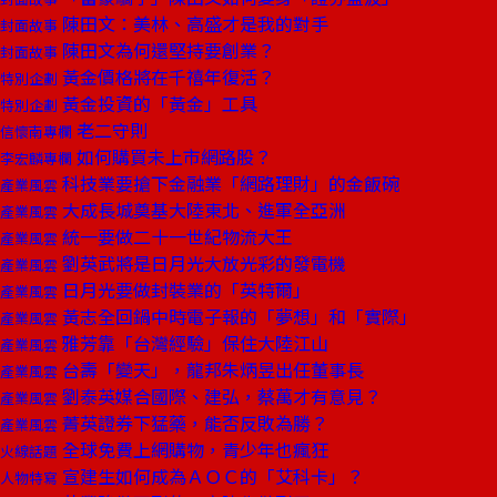
陳田文：美林、高盛才是我的對手
封面故事
陳田文為何還堅持要創業？
封面故事
黃金價格將在千禧年復活？
特別企劃
黃金投資的「黃金」工具
特別企劃
老二守則
信懷南專欄
如何購買未上市網路股？
李宏麟專欄
科技業要搶下金融業「網路理財」的金飯碗
產業風雲
大成長城奠基大陸東北、進軍全亞洲
產業風雲
統一要做二十一世紀物流大王
產業風雲
劉英武將是日月光大放光彩的發電機
產業風雲
日月光要做封裝業的「英特爾」
產業風雲
黃志全回鍋中時電子報的「夢想」和「實際」
產業風雲
雅芳靠「台灣經驗」保住大陸江山
產業風雲
台壽「變天」，龍邦朱炳昱出任董事長
產業風雲
劉泰英媒合國際、建弘，蔡萬才有意見？
產業風雲
菁英證券下猛藥，能否反敗為勝？
產業風雲
全球免費上網購物，青少年也瘋狂
火線話題
宣建生如何成為ＡＯＣ的「艾科卡」？
人物特寫