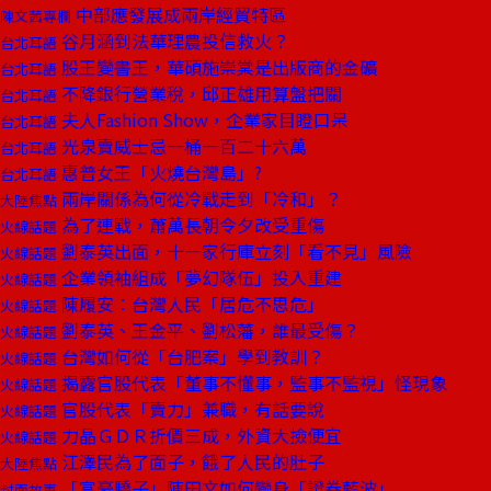
中部應發展成兩岸經貿特區
陳文茜專欄
谷月涵到法華理農投信救火？
台北耳語
股王變書王，華碩施崇棠是出版商的金礦
台北耳語
不降銀行營業稅，邱正雄用算盤把關
台北耳語
夫人Fashion Show，企業家目瞪口呆
台北耳語
光泉賣威士忌一桶一百二十六萬
台北耳語
惠普女王「火燒台灣島」?
台北耳語
兩岸關係為何從冷戰走到「冷和」？
大陸焦點
為了連戰，蕭萬長朝令夕改受重傷
火線話題
劉泰英出面，十一家行庫立刻「看不見」風險
火線話題
企業領袖組成「夢幻隊伍」投入重建
火線話題
陳履安：台灣人民「居危不思危」
火線話題
劉泰英、王金平、劉松藩，誰最受傷？
火線話題
台灣如何從「台肥案」學到教訓？
火線話題
揭露官股代表「董事不懂事，監事不監視」怪現象
火線話題
官股代表「賣力」兼職，有話要說
火線話題
力晶ＧＤＲ折價三成，外資大撿便宜
火線話題
江澤民為了面子，餓了人民的肚子
大陸焦點
「富豪驕子」陳田文如何變身「證券藍波」
封面故事