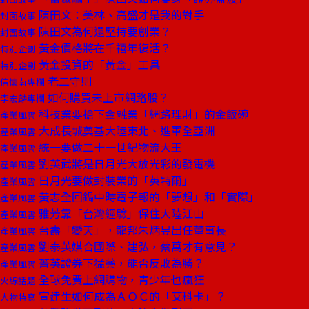
陳田文：美林、高盛才是我的對手
封面故事
陳田文為何還堅持要創業？
封面故事
黃金價格將在千禧年復活？
特別企劃
黃金投資的「黃金」工具
特別企劃
老二守則
信懷南專欄
如何購買未上市網路股？
李宏麟專欄
科技業要搶下金融業「網路理財」的金飯碗
產業風雲
大成長城奠基大陸東北、進軍全亞洲
產業風雲
統一要做二十一世紀物流大王
產業風雲
劉英武將是日月光大放光彩的發電機
產業風雲
日月光要做封裝業的「英特爾」
產業風雲
黃志全回鍋中時電子報的「夢想」和「實際」
產業風雲
雅芳靠「台灣經驗」保住大陸江山
產業風雲
台壽「變天」，龍邦朱炳昱出任董事長
產業風雲
劉泰英媒合國際、建弘，蔡萬才有意見？
產業風雲
菁英證券下猛藥，能否反敗為勝？
產業風雲
全球免費上網購物，青少年也瘋狂
火線話題
宣建生如何成為ＡＯＣ的「艾科卡」？
人物特寫