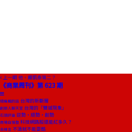
上一期
他，嚴凱泰第二？
《商業周刊》第 623 期
台灣的新斷層
總編輯的話
台灣的「雙城現象」
創辦人聊天室
逆勢‧順勢‧創勢
石頭評論
科技網路股還能紅多久？
商場自慢塾
不清就不能耍酷
去梯言