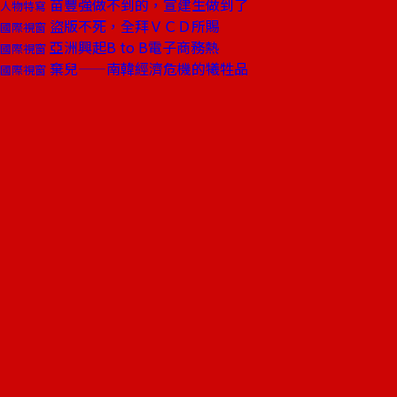
苗豐強做不到的，宣建生做到了
人物特寫
盜版不死，全拜ＶＣＤ所賜
國際視窗
亞洲興起B to B電子商務熱
國際視窗
棄兒——南韓經濟危機的犧牲品
國際視窗