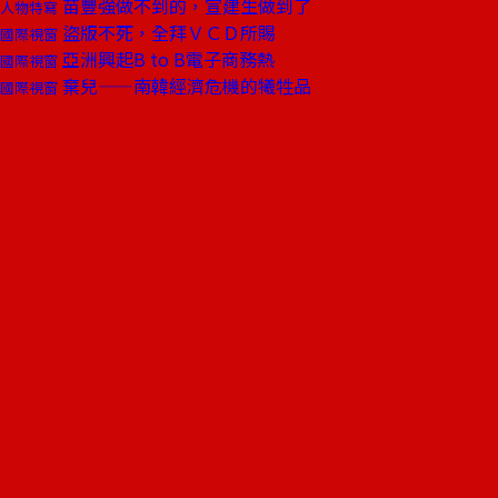
苗豐強做不到的，宣建生做到了
人物特寫
盜版不死，全拜ＶＣＤ所賜
國際視窗
亞洲興起B to B電子商務熱
國際視窗
棄兒——南韓經濟危機的犧牲品
國際視窗