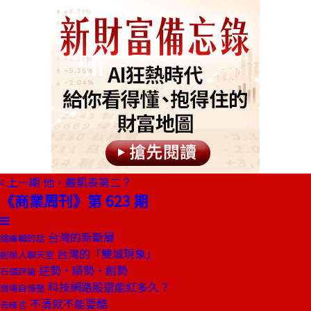
上一期
他，嚴凱泰第二？
《商業周刊》第 623 期
台灣的新斷層
總編輯的話
台灣的「雙城現象」
創辦人聊天室
逆勢‧順勢‧創勢
石頭評論
科技網路股還能紅多久？
商場自慢塾
不清就不能耍酷
去梯言