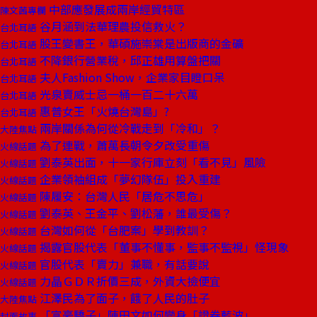
中部應發展成兩岸經貿特區
陳文茜專欄
谷月涵到法華理農投信救火？
台北耳語
股王變書王，華碩施崇棠是出版商的金礦
台北耳語
不降銀行營業稅，邱正雄用算盤把關
台北耳語
夫人Fashion Show，企業家目瞪口呆
台北耳語
光泉賣威士忌一桶一百二十六萬
台北耳語
惠普女王「火燒台灣島」?
台北耳語
兩岸關係為何從冷戰走到「冷和」？
大陸焦點
為了連戰，蕭萬長朝令夕改受重傷
火線話題
劉泰英出面，十一家行庫立刻「看不見」風險
火線話題
企業領袖組成「夢幻隊伍」投入重建
火線話題
陳履安：台灣人民「居危不思危」
火線話題
劉泰英、王金平、劉松藩，誰最受傷？
火線話題
台灣如何從「台肥案」學到教訓？
火線話題
揭露官股代表「董事不懂事，監事不監視」怪現象
火線話題
官股代表「賣力」兼職，有話要說
火線話題
力晶ＧＤＲ折價三成，外資大撿便宜
火線話題
江澤民為了面子，餓了人民的肚子
大陸焦點
「富豪驕子」陳田文如何變身「證券藍波」
封面故事