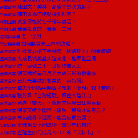
陳田文：美林、高盛才是我的對手
封面故事
陳田文為何還堅持要創業？
封面故事
黃金價格將在千禧年復活？
特別企劃
黃金投資的「黃金」工具
特別企劃
老二守則
信懷南專欄
如何購買未上市網路股？
李宏麟專欄
科技業要搶下金融業「網路理財」的金飯碗
產業風雲
大成長城奠基大陸東北、進軍全亞洲
產業風雲
統一要做二十一世紀物流大王
產業風雲
劉英武將是日月光大放光彩的發電機
產業風雲
日月光要做封裝業的「英特爾」
產業風雲
黃志全回鍋中時電子報的「夢想」和「實際」
產業風雲
雅芳靠「台灣經驗」保住大陸江山
產業風雲
台壽「變天」，龍邦朱炳昱出任董事長
產業風雲
劉泰英媒合國際、建弘，蔡萬才有意見？
產業風雲
菁英證券下猛藥，能否反敗為勝？
產業風雲
全球免費上網購物，青少年也瘋狂
火線話題
宣建生如何成為ＡＯＣ的「艾科卡」？
人物特寫