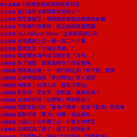
中部應發展成兩岸經貿特區
陳文茜專欄
谷月涵到法華理農投信救火？
台北耳語
股王變書王，華碩施崇棠是出版商的金礦
台北耳語
不降銀行營業稅，邱正雄用算盤把關
台北耳語
夫人Fashion Show，企業家目瞪口呆
台北耳語
光泉賣威士忌一桶一百二十六萬
台北耳語
惠普女王「火燒台灣島」?
台北耳語
兩岸關係為何從冷戰走到「冷和」？
大陸焦點
為了連戰，蕭萬長朝令夕改受重傷
火線話題
劉泰英出面，十一家行庫立刻「看不見」風險
火線話題
企業領袖組成「夢幻隊伍」投入重建
火線話題
陳履安：台灣人民「居危不思危」
火線話題
劉泰英、王金平、劉松藩，誰最受傷？
火線話題
台灣如何從「台肥案」學到教訓？
火線話題
揭露官股代表「董事不懂事，監事不監視」怪現象
火線話題
官股代表「賣力」兼職，有話要說
火線話題
力晶ＧＤＲ折價三成，外資大撿便宜
火線話題
江澤民為了面子，餓了人民的肚子
大陸焦點
「富豪驕子」陳田文如何變身「證券藍波」
封面故事