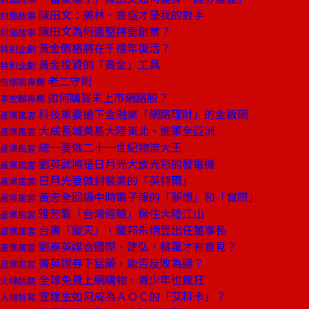
陳田文：美林、高盛才是我的對手
封面故事
陳田文為何還堅持要創業？
封面故事
黃金價格將在千禧年復活？
特別企劃
黃金投資的「黃金」工具
特別企劃
老二守則
信懷南專欄
如何購買未上市網路股？
李宏麟專欄
科技業要搶下金融業「網路理財」的金飯碗
產業風雲
大成長城奠基大陸東北、進軍全亞洲
產業風雲
統一要做二十一世紀物流大王
產業風雲
劉英武將是日月光大放光彩的發電機
產業風雲
日月光要做封裝業的「英特爾」
產業風雲
黃志全回鍋中時電子報的「夢想」和「實際」
產業風雲
雅芳靠「台灣經驗」保住大陸江山
產業風雲
台壽「變天」，龍邦朱炳昱出任董事長
產業風雲
劉泰英媒合國際、建弘，蔡萬才有意見？
產業風雲
菁英證券下猛藥，能否反敗為勝？
產業風雲
全球免費上網購物，青少年也瘋狂
火線話題
宣建生如何成為ＡＯＣ的「艾科卡」？
人物特寫