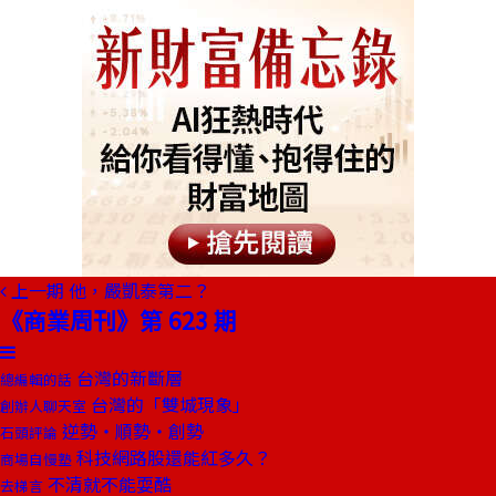
上一期
他，嚴凱泰第二？
《商業周刊》第 623 期
台灣的新斷層
總編輯的話
台灣的「雙城現象」
創辦人聊天室
逆勢‧順勢‧創勢
石頭評論
科技網路股還能紅多久？
商場自慢塾
不清就不能耍酷
去梯言