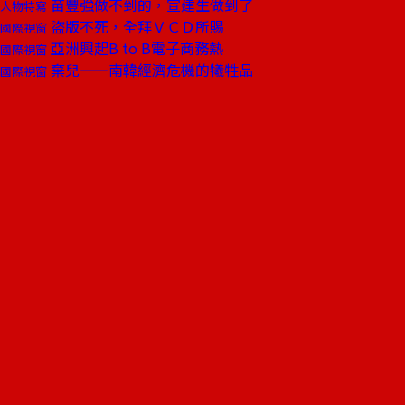
苗豐強做不到的，宣建生做到了
人物特寫
盜版不死，全拜ＶＣＤ所賜
國際視窗
亞洲興起B to B電子商務熱
國際視窗
棄兒——南韓經濟危機的犧牲品
國際視窗