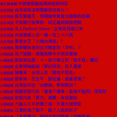
中部應發展成兩岸經貿特區
陳文茜專欄
谷月涵到法華理農投信救火？
台北耳語
股王變書王，華碩施崇棠是出版商的金礦
台北耳語
不降銀行營業稅，邱正雄用算盤把關
台北耳語
夫人Fashion Show，企業家目瞪口呆
台北耳語
光泉賣威士忌一桶一百二十六萬
台北耳語
惠普女王「火燒台灣島」?
台北耳語
兩岸關係為何從冷戰走到「冷和」？
大陸焦點
為了連戰，蕭萬長朝令夕改受重傷
火線話題
劉泰英出面，十一家行庫立刻「看不見」風險
火線話題
企業領袖組成「夢幻隊伍」投入重建
火線話題
陳履安：台灣人民「居危不思危」
火線話題
劉泰英、王金平、劉松藩，誰最受傷？
火線話題
台灣如何從「台肥案」學到教訓？
火線話題
揭露官股代表「董事不懂事，監事不監視」怪現象
火線話題
官股代表「賣力」兼職，有話要說
火線話題
力晶ＧＤＲ折價三成，外資大撿便宜
火線話題
江澤民為了面子，餓了人民的肚子
大陸焦點
「富豪驕子」陳田文如何變身「證券藍波」
封面故事