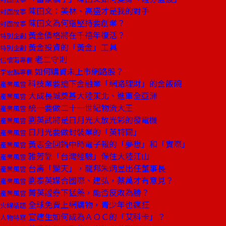
陳田文：美林、高盛才是我的對手
封面故事
陳田文為何還堅持要創業？
封面故事
黃金價格將在千禧年復活？
特別企劃
黃金投資的「黃金」工具
特別企劃
老二守則
信懷南專欄
如何購買未上市網路股？
李宏麟專欄
科技業要搶下金融業「網路理財」的金飯碗
產業風雲
大成長城奠基大陸東北、進軍全亞洲
產業風雲
統一要做二十一世紀物流大王
產業風雲
劉英武將是日月光大放光彩的發電機
產業風雲
日月光要做封裝業的「英特爾」
產業風雲
黃志全回鍋中時電子報的「夢想」和「實際」
產業風雲
雅芳靠「台灣經驗」保住大陸江山
產業風雲
台壽「變天」，龍邦朱炳昱出任董事長
產業風雲
劉泰英媒合國際、建弘，蔡萬才有意見？
產業風雲
菁英證券下猛藥，能否反敗為勝？
產業風雲
全球免費上網購物，青少年也瘋狂
火線話題
宣建生如何成為ＡＯＣ的「艾科卡」？
人物特寫