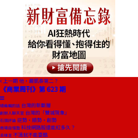
上一期
他，嚴凱泰第二？
《商業周刊》第 623 期
台灣的新斷層
總編輯的話
台灣的「雙城現象」
創辦人聊天室
逆勢‧順勢‧創勢
石頭評論
科技網路股還能紅多久？
商場自慢塾
不清就不能耍酷
去梯言