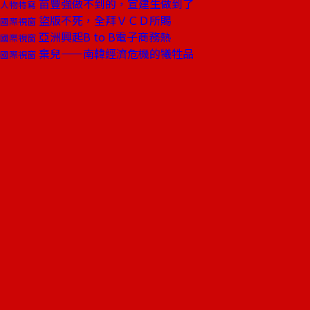
苗豐強做不到的，宣建生做到了
人物特寫
盜版不死，全拜ＶＣＤ所賜
國際視窗
亞洲興起B to B電子商務熱
國際視窗
棄兒——南韓經濟危機的犧牲品
國際視窗