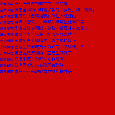
日月光要做封裝業的「英特爾」
產業風雲
黃志全回鍋中時電子報的「夢想」和「實際」
產業風雲
雅芳靠「台灣經驗」保住大陸江山
產業風雲
台壽「變天」，龍邦朱炳昱出任董事長
產業風雲
劉泰英媒合國際、建弘，蔡萬才有意見？
產業風雲
菁英證券下猛藥，能否反敗為勝？
產業風雲
全球免費上網購物，青少年也瘋狂
火線話題
宣建生如何成為ＡＯＣ的「艾科卡」？
人物特寫
苗豐強做不到的，宣建生做到了
人物特寫
盜版不死，全拜ＶＣＤ所賜
國際視窗
亞洲興起B to B電子商務熱
國際視窗
棄兒——南韓經濟危機的犧牲品
國際視窗