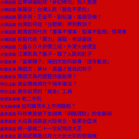
企業領袖組成「夢幻隊伍」投入重建
火線話題
陳履安：台灣人民「居危不思危」
火線話題
劉泰英、王金平、劉松藩，誰最受傷？
火線話題
台灣如何從「台肥案」學到教訓？
火線話題
揭露官股代表「董事不懂事，監事不監視」怪現象
火線話題
官股代表「賣力」兼職，有話要說
火線話題
力晶ＧＤＲ折價三成，外資大撿便宜
火線話題
江澤民為了面子，餓了人民的肚子
大陸焦點
「富豪驕子」陳田文如何變身「證券藍波」
封面故事
陳田文：美林、高盛才是我的對手
封面故事
陳田文為何還堅持要創業？
封面故事
黃金價格將在千禧年復活？
特別企劃
黃金投資的「黃金」工具
特別企劃
老二守則
信懷南專欄
如何購買未上市網路股？
李宏麟專欄
科技業要搶下金融業「網路理財」的金飯碗
產業風雲
大成長城奠基大陸東北、進軍全亞洲
產業風雲
統一要做二十一世紀物流大王
產業風雲
劉英武將是日月光大放光彩的發電機
產業風雲