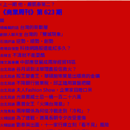
上一期
他，嚴凱泰第二？
《商業周刊》第 623 期
台灣的新斷層
總編輯的話
台灣的「雙城現象」
創辦人聊天室
逆勢‧順勢‧創勢
石頭評論
科技網路股還能紅多久？
商場自慢塾
不清就不能耍酷
去梯言
中部應發展成兩岸經貿特區
陳文茜專欄
谷月涵到法華理農投信救火？
台北耳語
股王變書王，華碩施崇棠是出版商的金礦
台北耳語
不降銀行營業稅，邱正雄用算盤把關
台北耳語
夫人Fashion Show，企業家目瞪口呆
台北耳語
光泉賣威士忌一桶一百二十六萬
台北耳語
惠普女王「火燒台灣島」?
台北耳語
兩岸關係為何從冷戰走到「冷和」？
大陸焦點
為了連戰，蕭萬長朝令夕改受重傷
火線話題
劉泰英出面，十一家行庫立刻「看不見」風險
火線話題