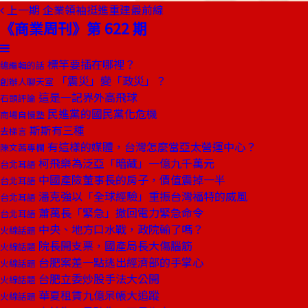
上一期
企業領袖挺進重建最前線
《商業周刊》第 622 期
標竿要插在哪裡？
總編輯的話
「震災」變「政災」？
創辦人聊天室
這是一記界外高飛球
石頭評論
民進黨的國民黨化危機
商場自慢塾
斯斯有三種
去梯言
有這樣的媒體，台灣怎麼當亞太營運中心？
陳文茜專欄
柯飛樂為泛亞「暗藏」一億九千萬元
台北耳語
中國產險董事長的房子，價值震掉一半
台北耳語
潘克強以「全球經驗」重振台灣福特的威風
台北耳語
蕭萬長「緊急」撤回電力緊急命令
台北耳語
中央、地方口水戰，政院輸了嗎？
火線話題
院長開支票，國產局長大傷腦筋
火線話題
台肥案差一點逃出經濟部的手掌心
火線話題
台肥立委炒股手法大公開
火線話題
華夏租賃九億呆帳大追蹤
火線話題