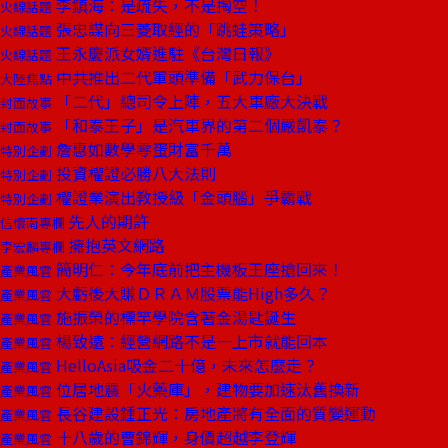
李鎮海：是疏失，不是掏空！
火線話題
張忠謀向三菱取經的「跳蛙策略」
火線話題
王永慶派女婿進駐《台灣日報》
火線話題
中共推出二代軍頭準備「武力保台」
大陸焦點
「二代」總司令上陣，五大車廠大決戰
封面故事
「和泰王子」是汽車界的第二個嚴凱泰？
封面故事
詹惠如數學零蛋財富千萬
特別企劃
投資權證必勝八大法則
特別企劃
權證業演出教授級「金頭腦」爭霸戰
特別企劃
先人的期許
信懷南專欄
擁抱英文網路
李宏麟專欄
簡明仁：今年底前把主機板王座搶回來！
產業風雲
大虧後大賺ＤＲＡＭ股票能High多久？
產業風雲
施振榮的標竿學院含著金湯匙誕生
產業風雲
楊致遠：經營網路不是一上市就能回本
產業風雲
HelloAsia吸金二十億，未來怎麼走？
產業風雲
位居地震「火藥庫」，建物要加速汰舊換新
產業風雲
長谷建設鍾正光：房地產將有全面的質變運動
產業風雲
十八歲的曹錦輝，身價超越李登輝
產業風雲